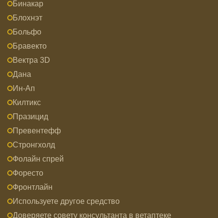
Бинакар
Блохнэт
Больфо
Бравекто
Вектра 3D
Дана
Ин-Ап
Килтикс
Празицид
Превентефф
Стронгхолд
Фолайн спрей
Форесто
Фронтлайн
Используете другое средство
Доверяете совету консультанта в ветаптеке