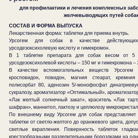
для профилактики и лечения комплексных заб
желчевыводящих путей соба
СОСТАВ И ФОРМА ВЫПУСКА
Лекарственная форма: таблетки для приема внутрь.
Урсогем для собак в качестве действующи
урсодезоксихолевую кислоту и гимекромон.
В 1 таблетке препарата для собак весом от 5 
урсодезоксихолевой кислоты – 150 мг и гимекромона – 2
В качестве вспомогательных веществ Урсогем 
кросповидон, повидон, магния стеарат, кремния
полисорбат 80, аденозин 5/-монофосфат динатриеву
сукралозу, ароматизатор «Оптимальный», ароматизатор
«Лак желтый солнечный закат», краситель «Лак тарт
шафран», маннитол, лактозу и целлюлозу микрокриста
По внешнему виду Урсогем для собак представляет 
таблетки от светло-желтого до оранжевого цвета, доп
светлые вкрапления. Поверхность таблеток гладк
крестообразными разделительными бороздками на одн