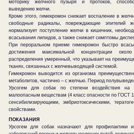
моторику желчного пузыря и протоков, способс
выведению желчи.
Кроме этого, гимекромон снижает воспаление в желчн
свободные радикалы, повреждающие эпителий же
нормализует поступление желчи в кишечник, необхо
всасывания липидов, а также снижает симптомы диспе
При пероральном приеме гимекромон быстро всасы
достижения максимальной концентрации окол
распределения умеренный, что указывает на преимущ
тканях, связанных с желчевыводящей системой.
Гимекромон выводится из организма преимуществен
метаболитов, частично – с желчью. Период полувыведен
Урсогем для собак по степени воздействия на 
малоопасным веществам (4 класс опасности по ГОСТ 12
сенсибилизирующими, эмбриотоксическими, терато
свойствами.
ПОКАЗАНИЯ
Урсогем для собак назначают для профилактики и
заболеваний печени и желчевыводящих путей, включаю