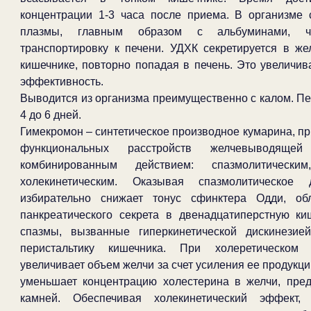
концентрации 1-3 часа после приема. В организме 
плазмы, главным образом с альбуминами, ч
транспортировку к печени. УДХК секретируется в же
кишечнике, повторно попадая в печень. Это увеличив
эффективность.
Выводится из организма преимущественно с калом. П
4 до 6 дней.
Гимекромон – синтетическое производное кумарина, п
функциональных расстройств желчевыводящей
комбинированным действием: спазмолитически
холекинетическим. Оказывая спазмолитическое 
избирательно снижает тонус сфинктера Одди, об
панкреатического секрета в двенадцатиперстную ки
спазмы, вызванные гиперкинетической дискинезие
перистальтику кишечника. При холеретическом 
увеличивает объем желчи за счет усиления ее продукци
уменьшает концентрацию холестерина в желчи, пре
камней. Обеспечивая холекинетический эффект,