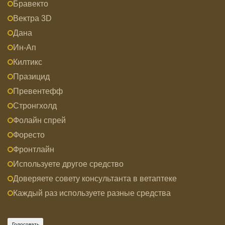
Бравекто
Вектра 3D
Дана
Ин-Ап
Килтикс
Празицид
Превентефф
Стронгхолд
Фолайн спрей
Форесто
Фронтлайн
Используете другое средство
Доверяете совету консультанта в ветаптеке
Каждый раз используете разные средства