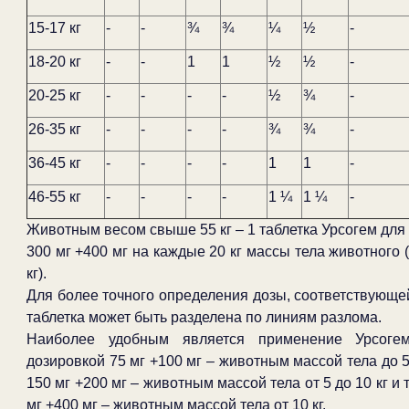
15-17 кг
-
-
¾
¾
¼
½
-
18-20 кг
-
-
1
1
½
½
-
20-25 кг
-
-
-
-
½
¾
-
26-35 кг
-
-
-
-
¾
¾
-
36-45 кг
-
-
-
-
1
1
-
46-55 кг
-
-
-
-
1 ¼
1 ¼
-
Животным весом свыше 55 кг – 1 таблетка Урсогем для 
300 мг +400 мг на каждые 20 кг массы тела животного 
кг).
Для более точного определения дозы, соответствующей
таблетка может быть разделена по линиям разлома.
Наиболее удобным является применение Урсогем
дозировкой 75 мг +100 мг – животным массой тела до 5 
150 мг +200 мг – животным массой тела от 5 до 10 кг и
мг +400 мг – животным массой тела от 10 кг.