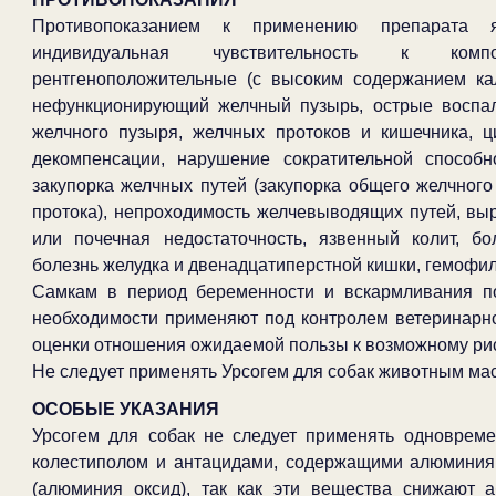
Противопоказанием к применению препарата 
индивидуальная чувствительность к компо
рентгеноположительные (с высоким содержанием ка
нефункционирующий желчный пузырь, острые воспа
желчного пузыря, желчных протоков и кишечника, ц
декомпенсации, нарушение сократительной способн
закупорка желчных путей (закупорка общего желчного
протока), непроходимость желчевыводящих путей, вы
или почечная недостаточность, язвенный колит, бо
болезнь желудка и двенадцатиперстной кишки, гемофил
Самкам в период беременности и вскармливания п
необходимости применяют под контролем ветеринарн
оценки отношения ожидаемой пользы к возможному рис
Не следует применять Урсогем для собак животным масс
ОСОБЫЕ УКАЗАНИЯ
Урсогем для собак не следует применять одновреме
колестиполом и антацидами, содержащими алюминия 
(алюминия оксид), так как эти вещества снижают 