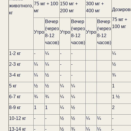
75 мг + 100
150 мг +
300 мг +
животного,
Дозиров
мг
200 мг
400 мг
кг
75 мг +
Вечер
Вечер
Вечер
100 мг
(через
(через
(через
Утро
Утро
Утро
8-12
8-12
8-12
часов)
часов)
часов)
1-2 кг
-
¼
-
-
¼
2-3 кг
¼
¼
-
-
½
3-4 кг
¼
½
-
-
¾
5 кг
½
½
¼
¼
1
6-7 кг
¾
¾
¼
¼
1 ½
8-9 кг
1
1
¼
½
2
10-12 кг
-
-
½
½
¼
¼
-
13-14 кг
-
-
½
¾
¼
¼
-