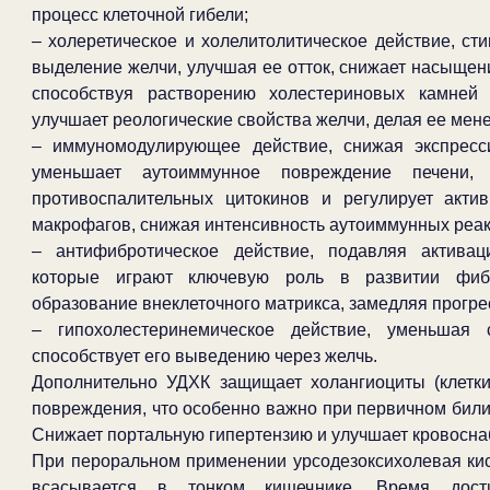
процесс клеточной гибели;
– холеретическое и холелитолитическое действие, ст
выделение желчи, улучшая ее отток, снижает насыщен
способствуя растворению холестериновых камней
улучшает реологические свойства желчи, делая ее мене
– иммуномодулирующее действие, снижая экспресс
уменьшает аутоиммунное повреждение печени, 
противоспалительных цитокинов и регулирует акти
макрофагов, снижая интенсивность аутоиммунных реак
– антифибротическое действие, подавляя активац
которые играют ключевую роль в развитии фибр
образование внеклеточного матрикса, замедляя прогр
– гипохолестеринемическое действие, уменьшая 
способствует его выведению через желчь.
Дополнительно УДХК защищает холангиоциты (клетки
повреждения, что особенно важно при первичном били
Снижает портальную гипертензию и улучшает кровосна
При пероральном применении урсодезоксихолевая ки
всасывается в тонком кишечнике. Время дост