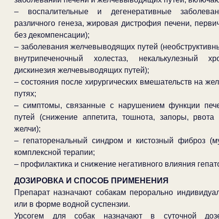
– воспалительные и дегенеративные заболеван
различного генеза, жировая дистрофия печени, перв
без декомпенсации);
– заболевания желчевыводящих путей (необструктивный
внутрипеченочный холестаз, некалькулезный хро
дискинезия желчевыводящих путей);
– состояния после хирургических вмешательств на же
путях;
– симптомы, связанные с нарушением функции печ
путей (снижение аппетита, тошнота, запоры, рвота
желчи);
– гепаторенальный синдром и кистозный фиброз (му
комплексной терапии;
– профилактика и снижение негативного влияния гепат
ДОЗИРОВКА И СПОСОБ ПРИМЕНЕНИЯ
Препарат назначают собакам перорально индивидуал
или в форме водной суспензии.
Урсогем для собак назначают в суточной д