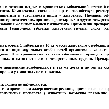
 и лечения острых и хронических заболеваний печени (геп
неза. Комплексный состав препарата способствует регене
аппетита и усвояемости пищи у животных. Препарат эфф
иотерапевтических, противопаразитарных и других лекарств
зования желчных камней у животного. Применение препарат
рата Гепатолюкс таблетки животным группы риска: ка
из расчета 1 таблетка на 10 кг массы животного с небольш
сти от индивидуальных особенностей организма и характе
 дней. При хроническом течении заболевания проводят п
опных и патогенетических лекарственных средств. Препар
о применение возобновляют в тех же дозах и по той же сх
озировки у животных не выявлены.
струкцией не наблюдаются.
та и проявлении аллергических реакций, применение препар
 применения препарата у животных возможно появление 