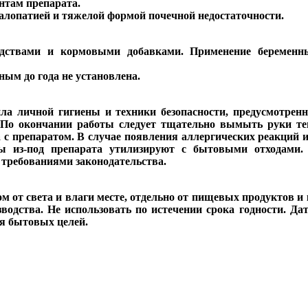
нтам препарата.
алопатией и тяжелой формой почечной недостаточности.
редствами и кормовыми добавками. Применение беремен
ым до года не установлена.
ила личной гигиены и техники безопасности, предусмотрен
. По окончании работы следует тщательно вымыть руки те
а с препаратом. В случае появления аллергических реакций 
ны из-под препарата утилизируют с бытовыми отходами.
 требованиями законодательства.
 от света и влаги месте, отдельно от пищевых продуктов и к
водства. Не использовать по истечении срока годности. Да
ля бытовых целей.