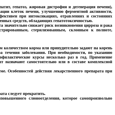
атит, гепатоз, жировая дистрофия и дегенерация печени),
рации клеток печени, улучшению ферментной активности,
ективен при интоксикациях, отравлениях и состояниях
енных средств, обладающих гепатотоксичностью.
а значительно снижает риск возникновения цирроза и рака
стрированным, стерилизованным, склонным к полноте,
им количеством корма или принудительно задают на корень
ра течения заболевания. При необходимости, по указанию
рофилактические курсы несколько раз в год. Применение
ат назначают самостоятельно или в составе комплексной
еме. Особенностей действия лекарственного препарата при
ата следует прекратить.
повышенного слюноотделения, которое самопроизвольно