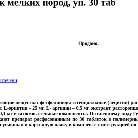
 мелких пород, уп. 30 таб
Продано.
й печени
ующие вещества: фосфолипиды эссенциальные (лецитин) расти
г, L-орнитин – 25 мг, L- аргинин – 0,5 мг, экстракт расторо
– 0,1 мг и вспомогательные компоненты. По внешнему виду Г
кают препарат расфасованным по 30 таблеток в полимерн
упакован в картонную пачку в комплекте с инструкцией по