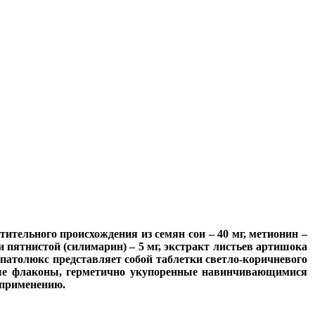
тельного происхождения из семян сои – 40 мг, метионин –
пши пятнистой (силимарин) – 5 мг, экстракт листьев артишока
епатолюкс представляет собой таблетки светло-коричневого
ые флаконы, герметично укупоренные навинчивающимися
 применению.