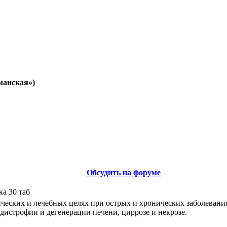
манская»)
Обсудить на форуме
а 30 таб
ческих и лечебных целях при острых и хронических заболеван
 дистрофии и дегенерации печени, циррозе и некрозе.