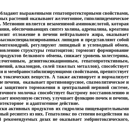
, обладают выраженными гепатопротекторными свойствами,
ных растений оказывают желчегонное, гиполипидемическое
и. Метионин является незаменимой аминокислотой, которая
ния, обеспечивающих синтез холина, адреналина, креатина
озит отложение в печени нейтрального жира, оказывает
 высокоспециализированных липидов и представляют собой
митохондрий, регулируют липидный и углеводный обмен,
новлению структуры гепатоцитов; тормозят формирование
продуктов белкового обмена, снижает уровень холестерина,
лчегонным, дезинтоксикационным, гепатопротективным,
ений, алкалоидов, солей тяжелых металлов), способствует
ми и мембраностабилизирующими свойствами, препятствует
х токсических веществ. А также активирует и нормализует
 печени, оказывает противовирусное, спазмолитическое и
сы защитного торможения в центральной нервной системе,
точного молочка способствует быстрому восстановлению и
шает иммунную систему, улучшает функцию почек и печени,
отекторное и адаптогенное действие.
ески активных продуктов их гидролиза пищеварительными
ый ресинтез из них. Гепатолюкс по степени воздействия на
 рекомендуемых дозах не оказывает эмбриотоксического,