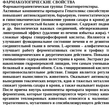
ФАРМАКОЛОГИЧЕСКИЕ СВОЙСТВА
Фармакотерапевтическая группа: Гепатопротекторы.
Активные компоненты препарата Гепатолюкс способствуют
повышают антиоксидантную, барьерную, гомеостатическую
и гипогликемическое (понижение уровня сахара в крови) 
регулирует азотистый баланс в организме. Содержит подв
и др. биологически важных соединений, обезвреживани
липотропный эффект (удаление из печени избытка жира).
сложные эфиры глицерофосфорной кислоты. Являются ос
улучшают функциональное состояние печени и ее дезинт
соединительной ткани в печени. L-аргинин – алифатическа
улучшает работу ферментативных систем и трофику тк
гиполипидемическим и диуретическим действием. Повышает
уменьшению содержания холестерина в крови. Экстракт р
накоплению гидроперекисей липидов, тем самым уменьшает
белковый и жировой обмен. Соль глицирризиновой кислот
противовоспалительное действие. Глицин является регул
повышает выносливость животного. Оказывает антиоксида
выведению токсических веществ, ядов и тяжелых металлов
снижает уровень сахара в крови, а также оказывает выраж
После приема внутрь компоненты препарата хорошо всас
ферментами, которые транспортируются через стенку кишеч
организм теплокровных животных относится к малоопасн
тератогенного, мутагенного и сенсибилизирующего действи