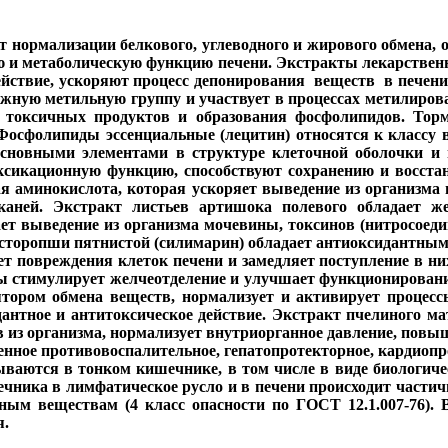
 нормализации белкового, углеводного и жирового обмена
 и метаболическую функцию печени. Экстракты лекарствен
действие, ускоряют процесс депонирования веществ в печен
ижную метильную группу и участвует в процессах метилирова
я токсичных продуктов и образования фосфолипидов. Торм
 Фосфолипиды эссенциальные (лецитин) относятся к классу
новными элементами в структуре клеточной оболочки и 
оксикационную функцию, способствуют сохранению и восста
я аминокислота, которая ускоряет выведение из организма 
аней. Экстракт листьев артишока полевого обладает же
 выведение из организма мочевины, токсинов (нитросоедин
асторопши пятнистой (силимарин) обладает антиоксидантны
 повреждения клеток печени и замедляет поступление в ни
ы стимулирует желчеотделение и улучшает функционирование
ятором обмена веществ, нормализует и активирует процес
нтное и антитоксическое действие. Экстракт пчелиного ма
 из организма, нормализует внутриорганное давление, повы
енное противовоспалительное, гепатопротекторное, кардиопр
ываются в тонком кишечнике, в том числе в виде биологич
ника в лимфатическое русло и в печени происходит частичн
ым веществам (4 класс опасности по ГОСТ 12.1.007-76). В
я.