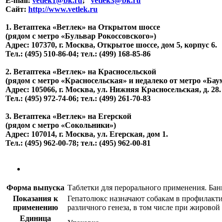
E-mail:
vetlek1@bk.ru
;
vetlek3@bk.ru
Сайт:
http://www.vetlek.ru
1. Ветаптека «Ветлек» на Открытом шоссе
(рядом с метро «Бульвар Рокоссовского»)
Адрес: 107370, г. Москва, Открытое шоссе, дом 5, корпус 6.
Тел.: (495) 510-86-04; тел.: (499) 168-85-86
2. Ветаптека «Ветлек» на Красносельской
(рядом с метро «Красносельская» и недалеко от метро «Бау
Адрес: 105066, г. Москва, ул. Нижняя Красносельская, д. 28.
Тел.: (495) 972-74-06; тел.: (499) 261-70-83
3. Ветаптека «Ветлек» на Егерской
(рядом с метро «Сокольники»)
Адрес: 107014, г. Москва, ул. Егерская, дом 1.
Тел.: (495) 962-00-78; тел.: (495) 962-00-81
Форма выпуска
Таблетки для перорального применения. Банк
Показания к
Гепатолюкс назначают собакам в профилакти
применению
различного генеза, в том числе при жировой
Единица