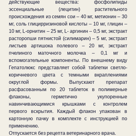
действующие вещества: фосфолипиды
эссенциальные (лецитин) растительного
происхождения из семян сои – 40 мг, метионин – 30
мг, соль глицирризиновой кислоты – 10 мг, глицин –
10 мг, L-орнитин – 25 мг, L- аргинин – 0,5 мг, экстракт
расторопши пятнистой (силимарин) – 5 мг, экстракт
листьев артишока полевого – 20 мг, экстракт
пчелиного маточного молочка – 0,1 мг и
вспомогательные компоненты. По внешнему виду
Гепатолюкс представляет собой таблетки светло-
коричневого цвета с темными вкраплениями
округлой формы. Выпускают препарат
расфасованным по 20 таблеток в полимерные
флаконы, герметично укупоренные
навинчивающимися крышками с контролем
первого вскрытия. Каждый флакон упакован в
картонную пачку в комплекте с инструкцией по
применению.
Отпускается без рецепта ветеринарного врача.