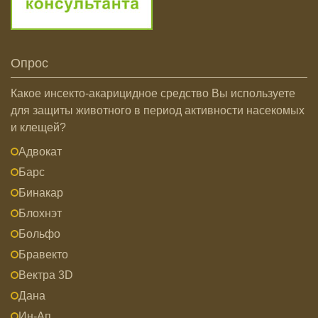
Опрос
Какое инсекто-акарицидное средство Вы используете
для защиты животного в период активности насекомых
и клещей?
Адвокат
Барс
Бинакар
Блохнэт
Больфо
Бравекто
Вектра 3D
Дана
Ин-Ап