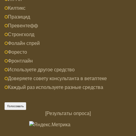
Килтикс
Празицид
Превентефф
Стронгхолд
Фолайн спрей
Форесто
Фронтлайн
Используете другое средство
Доверяете совету консультанта в ветаптеке
Каждый раз используете разные средства
[
Результаты опроса
]