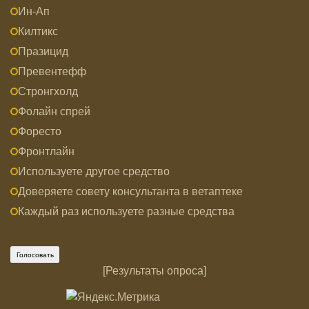
Ин-Ап
Килтикс
Празицид
Превентефф
Стронгхолд
Фолайн спрей
Форесто
Фронтлайн
Используете другое средство
Доверяете совету консультанта в ветаптеке
Каждый раз используете разные средства
[
Результаты опроса
]