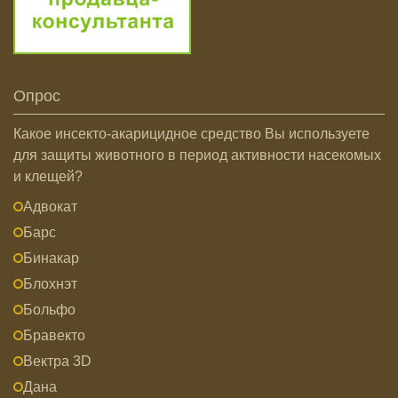
Опрос
Какое инсекто-акарицидное средство Вы используете
для защиты животного в период активности насекомых
и клещей?
Адвокат
Барс
Бинакар
Блохнэт
Больфо
Бравекто
Вектра 3D
Дана