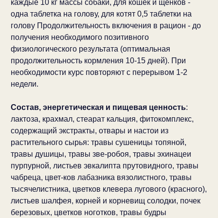
каждые 10 кг массы собаки, для кошек и щенков -
одна таблетка на голову, для котят 0,5 таблетки на
голову Продолжительность включения в рацион - до
получения необходимого позитивного
физиологического результата (оптимальная
продолжительность кормления 10-15 дней). При
необходимости курс повторяют с перерывом 1-2
недели.
Состав, энергетическая и пищевая ценность
:
лактоза, крахмал, стеарат кальция, фитокомплекс,
содержащий экстракты, отвары и настои из
растительного сырья: травы сушеницы топяной,
травы душицы, травы зве-робоя, травы эхинацеи
пурпурной, листьев эвкалипта прутовидного, травы
чабреца, цвет-ков лабазника вязолистного, травы
тысячелистника, цветков клевера лугового (красного),
листьев шалфея, корней и корневищ солодки, почек
березовых, цветков ноготков, травы будры