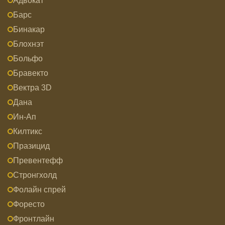
Адвокат
Барс
Бинакар
Блохнэт
Больфо
Бравекто
Вектра 3D
Дана
Ин-Ап
Килтикс
Празицид
Превентефф
Стронгхолд
Фолайн спрей
Форесто
Фронтлайн