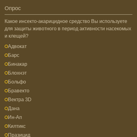
Опрос
Какое инсекто-акарицидное средство Вы используете
для защиты животного в период активности насекомых
и клещей?
Адвокат
Барс
Бинакар
Блохнэт
Больфо
Бравекто
Вектра 3D
Дана
Ин-Ап
Килтикс
Празицид