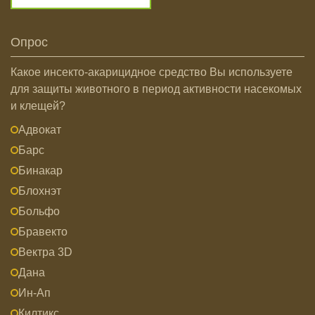
Опрос
Какое инсекто-акарицидное средство Вы используете
для защиты животного в период активности насекомых
и клещей?
Адвокат
Барс
Бинакар
Блохнэт
Больфо
Бравекто
Вектра 3D
Дана
Ин-Ап
Килтикс