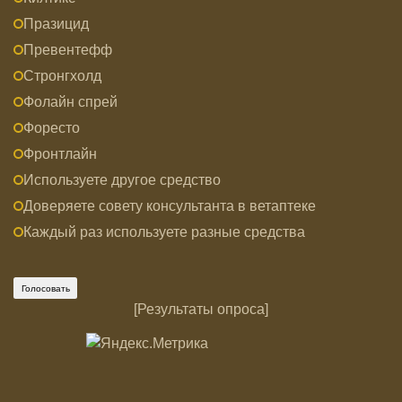
Празицид
Превентефф
Стронгхолд
Фолайн спрей
Форесто
Фронтлайн
Используете другое средство
Доверяете совету консультанта в ветаптеке
Каждый раз используете разные средства
[
Результаты опроса
]