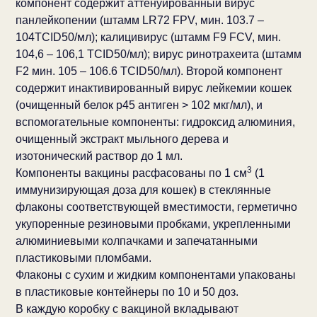
компонент содержит аттенуированный вирус
панлейкопении (штамм LR72 FPV, мин. 103.7 –
104TCID50/мл); калицивирус (штамм F9 FCV, мин.
104,6 – 106,1 TCID50/мл); вирус ринотрахеита (штамм
F2 мин. 105 – 106.6 TCID50/мл). Второй компонент
содержит инактивированный вирус лейкемии кошек
(очищенный белок р45 антиген > 102 мкг/мл), и
вспомогательные компоненты: гидроксид алюминия,
очищенный экстракт мыльного дерева и
изотонический раствор до 1 мл.
3
Компоненты вакцины расфасованы по 1 см
(1
иммунизирующая доза для кошек) в стеклянные
флаконы соответствующей вместимости, герметично
укупоренные резиновыми пробками, укрепленными
алюминиевыми колпачками и запечатанными
пластиковыми пломбами.
Флаконы с сухим и жидким компонентами упакованы
в пластиковые контейнеры по 10 и 50 доз.
В каждую коробку с вакциной вкладывают