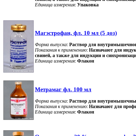
Единица измерения
:
Упаковка
Магэстрофан, фл. 10 мл (5 доз)
Форма выпуска
:
Раствор для внутримышечного
Показания к применению
:
Назначают для индук
свиней, а также для индукции и синхрониза
Единица измерения
:
Флакон
Метрамаг фл. 100 мл
Форма выпуска
:
Раствор для внутримышечных
Показания к применению
:
Назначают для профи
Единица измерения
:
Флакон