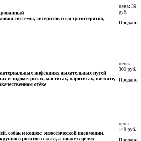
цена:
39
руб.
гированный
овой системы, энтеритов и гастроэнтеритов,
Продано
цена:
300 руб.
 бактериальных инфекциях дыхательных путей
тах и эндометритах, маститах, паротитах, пиелите,
Продано
локачественном отёке
цена:
148 руб.
ей, собак и кошек; энзоотической пневмонии,
крупного рогатого скота, а также в целях
Продано