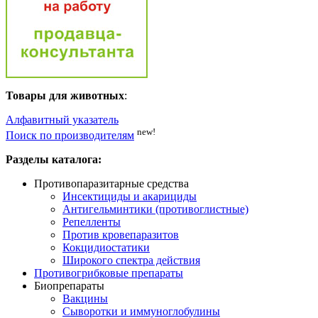
Товары для животных
:
Алфавитный указатель
new!
Поиск по производителям
Разделы каталога:
Противопаразитарные средства
Инсектициды и акарициды
Антигельминтики (противоглистные)
Репелленты
Против кровепаразитов
Кокцидиостатики
Широкого спектра действия
Противогрибковые препараты
Биопрепараты
Вакцины
Сыворотки и иммуноглобулины