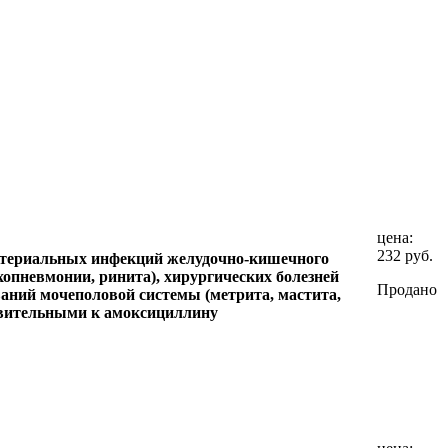
цена:
232 руб.
актериальных инфекций желудочно-кишечного
хопневмонии, ринита), хирургических болезней
Продано
еваний мочеполовой системы (метрита, мастита,
ствительными к амоксициллину