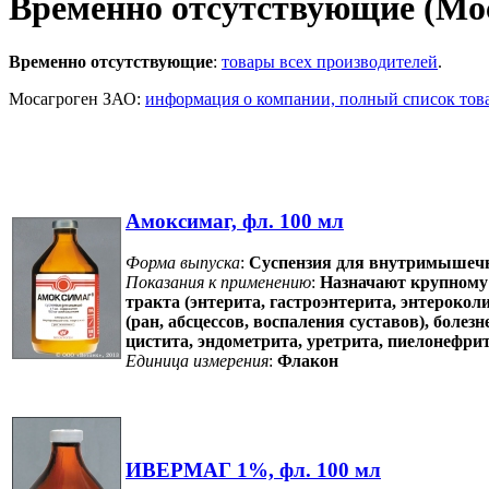
Временно отсутствующие (Мо
Временно отсутствующие
:
товары всех производителей
.
Мосагроген ЗАО:
информация о компании, полный список тов
Амоксимаг, фл. 100 мл
Форма выпуска
:
Суспензия для внутримышечн
Показания к применению
:
Назначают крупному 
тракта (энтерита, гастроэнтерита, энтерокол
(ран, абсцессов, воспаления суставов), боле
цистита, эндометрита, уретрита, пиелонефр
Единица измерения
:
Флакон
ИВЕРМАГ 1%, фл. 100 мл