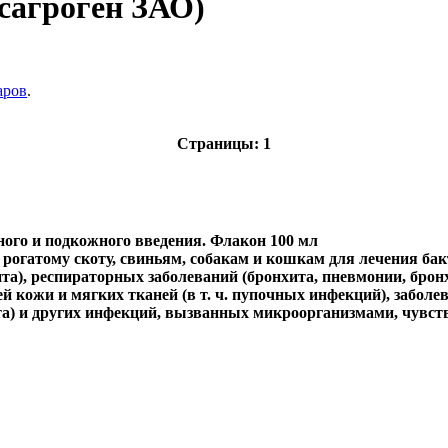
сагроген ЗАО)
аров
.
Страницы:
1
ого и подкожного введения. Флакон 100 мл
рогатому скоту, свиньям, собакам и кошкам для лечения б
ита), респираторных заболеваний (бронхита, пневмонии, брон
зней кожи и мягких тканей (в т. ч. пупочных инфекций), забол
ита) и других инфекций, вызванных микроорганизмами, чув