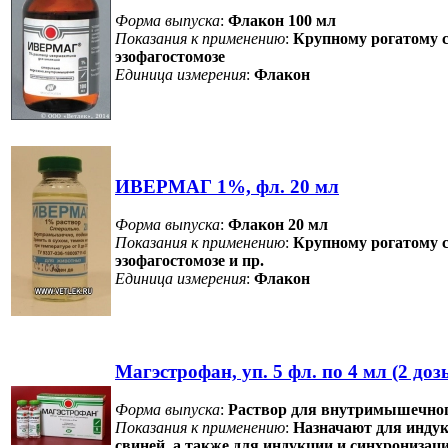
Форма выпуска
:
Флакон 100 мл
Показания к применению
:
Крупному рогатому ск
эзофагостомозе
Единица измерения
:
Флакон
ИВЕРМАГ 1%, фл. 20 мл
Форма выпуска
:
Флакон 20 мл
Показания к применению
:
Крупному рогатому ск
эзофагостомозе и пр.
Единица измерения
:
Флакон
Магэстрофан, уп. 5 фл. по 4 мл (2 доз
Форма выпуска
:
Раствор для внутримышечного
Показания к применению
:
Назначают для индук
свиней, а также для индукции и синхрониза