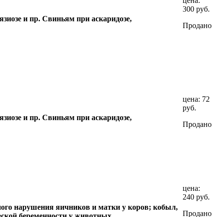
цена:
300 руб.
язиозе и пр. Свиньям при аскаридозе,
Продано
цена:
72
руб.
язиозе и пр. Свиньям при аскаридозе,
Продано
цена:
240 руб.
ого нарушения яичников и матки у коров; кобыл,
Продано
еской беременности у животных