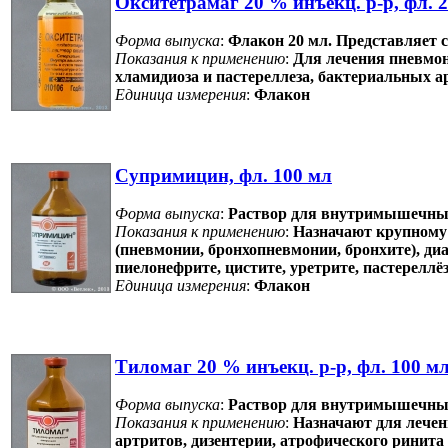
Окситетрамаг 20 % инъекц. р-р, фл. 
Форма выпуска
:
Флакон 20 мл. Представляет 
Показания к применению
:
Для лечения пневмон
хламидиоза и пастереллеза, бактериальных ар
Единица измерения
:
Флакон
Супримицин, фл. 100 мл
Форма выпуска
:
Раствор для внутримышечных
Показания к применению
:
Назначают крупному 
(пневмонии, бронхопневмонии, бронхите), диа
пиелонефрите, цистите, уретрите, пастереллё
Единица измерения
:
Флакон
Тиломаг 20 % инъекц. р-р, фл. 100 м
Форма выпуска
:
Раствор для внутримышечных
Показания к применению
:
Назначают для лечен
артритов, дизентерии, атрофического ринита 