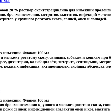
20 мл
собой 20 % раствор окситетрациклина для инъекций пролон
ии, бронхопневмонии, метритов, маститов, инфекций мочепол
тритов у крупного рогатого скота, свиней, овец и лошадей.
 инъекций. Флакон 100 мл
и мелкому рогатому скоту, свиньям, собакам и кошкам при
рее, дизентерии, колибациллёзе, энтерите, септицемии, метри
зе, кожных инфекциях, актиномикозах, гнойных абсцессах, з
л
 инъекций. Флакон 100 мл
ия бронхопневмонии крупного и мелкого рогатого скота, свин
и рожи свиней; инфекционной агалактии овец и коз, мастита 