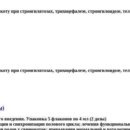
оту при стронгилятозах, трихоцефалезе, стронгилоидозе, тел
оту при стронгилятозах, трихоцефалезе, стронгилоидозе, тел
ы)
 введения. Упаковка 5 флаконов по 4 мл (2 дозы)
ции и синхронизации полового цикла; лечения функциональн
ции родов у свиноматок; прерывания нормальной и патологич