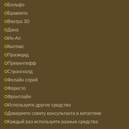
Больфо
Бравекто
Вектра 3D
Дана
Ин-Ап
Килтикс
Празицид
Превентефф
Стронгхолд
Фолайн спрей
Форесто
Фронтлайн
Используете другое средство
Доверяете совету консультанта в ветаптеке
Каждый раз используете разные средства