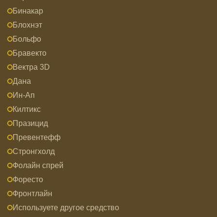
Бинакар
Блохнэт
Больфо
Бравекто
Вектра 3D
Дана
Ин-Ап
Килтикс
Празицид
Превентефф
Стронгхолд
Фолайн спрей
Форесто
Фронтлайн
Используете другое средство