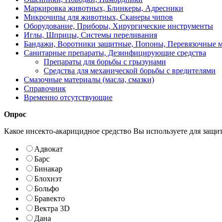
Маркировка животных, Блинкеры, Адресники
Микрочипы для животных, Сканеры чипов
Оборудование, Приборы, Хирургические инструменты
Иглы, Шприцы, Системы переливания
Бандажи, Воротники защитные, Попоны, Перевязочные 
Санитарные препараты, Дезинфицирующие средства
Препараты для борьбы с грызунами
Средства для механической борьбы с вредителями
Смазочные материалы (масла, смазки)
Справочник
Временно отсутствующие
Опрос
Какое инсекто-акарицидное средство Вы используете для защи
Адвокат
Барс
Бинакар
Блохнэт
Больфо
Бравекто
Вектра 3D
Дана