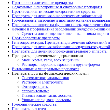
Противовоспалительные препараты
Седативные, нейротропные и снотворные препараты
Противоэпилептические лекарственные средства
Препараты для лечения онкологических заболеваний
Гормональные, маточные и противомаститные препараты
Препараты влияющие на функции почек, для лечения бо
Лечение и профилактика заболеваний желудочно-
кишечн
Средства для очищения кишечника, вывода шерсти
Противорвотные препараты
Гепатопротекторы. Препараты для лечения заболеваний 
Препараты для лечения заболеваний сердечно-
сосудисто
Препараты для лечения опорно-
двигательного аппарата
Препараты, применяемые в дерматологии
Мази, крема, гели, воск защитный
Растворы, порошки, аэрозоли и другие формы
Витаминные и минеральные препараты
Препараты других фармакологических групп
Спазмолитики, анальгетики
Растворы и электролиты
Фитопрепараты
Успокоительные
Глазные капли, мази, лосьоны
Ушные капли, мази, лосьоны
Гомеопатические средства
Препараты для пчел