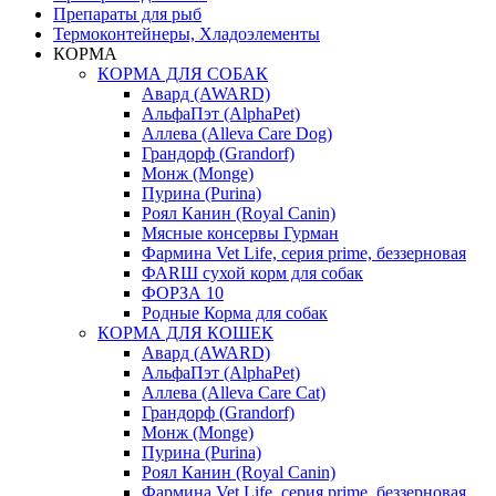
Препараты для рыб
Термоконтейнеры, Хладоэлементы
КОРМА
КОРМА ДЛЯ СОБАК
Авард (AWARD)
АльфаПэт (AlphaPet)
Аллева (Alleva Care Dog)
Грандорф (Grandorf)
Монж (Monge)
Пурина (Purina)
Роял Канин (Royal Canin)
Мясные консервы Гурман
Фармина Vet Life, серия prime, беззерновая
ФАRШ сухой корм для собак
ФОРЗА 10
Родные Корма для собак
КОРМА ДЛЯ КОШЕК
Авард (AWARD)
АльфаПэт (AlphaPet)
Аллева (Alleva Care Cat)
Грандорф (Grandorf)
Монж (Monge)
Пурина (Purina)
Роял Канин (Royal Canin)
Фармина Vet Life, серия prime, беззерновая