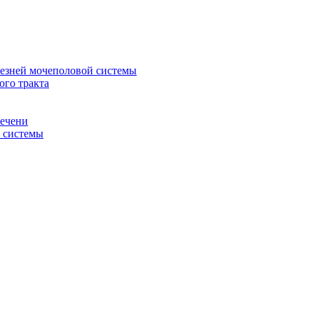
лезней мочеполовой системы
ого тракта
печени
й системы