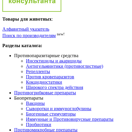
Товары для животных
:
Алфавитный указатель
new!
Поиск по производителям
Разделы каталога:
Противопаразитарные средства
Инсектициды и акарициды
Антигельминтики (противоглистные)
Репелленты
Против кровепаразитов
Кокцидиостатики
Широкого спектра действия
Противогрибковые препараты
Биопрепараты
Вакцины
Сыворотки и иммуноглобулины
Биогенные стимуляторы
Иммунные и Противовирусные препараты
Пробиотики
Противомикробные препараты