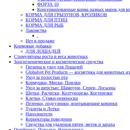
ФОРЗА 10
Консервированные корма разных марок для к
КОРМА ДЛЯ ГРЫЗУНОВ, КРОЛИКОВ
КОРМА ДЛЯ ПТИЦ
КОРМА ДЛЯ РЫБ
Лакомства
.
Нет в продаже
Кормовые добавки
ДЛЯ ЛОШАДЕЙ
Стимуляторы роста и веса животных
Зоогигиенические и косметические средства
Гигиена и уход для Лошадей
Globalvet Pet Products — косметика для животных и
Уход за полостью рта
Кормушки, Миски, Поилки
Уход за шерстью: Шампуни, Спреи, Лосьоны
Щетки, Расчески, Колтунорезы, Когтерезки
Клетки, Сумки-переноски
Пеленки, подгузники, впитывающие коврики
Туалеты и Лотки
Наполнители
Корректоры поведения
Средства для удаления пятен, меток и запаха
Ошейники, Поводки, Намордники