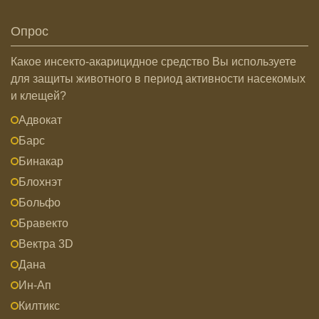
Опрос
Какое инсекто-акарицидное средство Вы используете
для защиты животного в период активности насекомых
и клещей?
Адвокат
Барс
Бинакар
Блохнэт
Больфо
Бравекто
Вектра 3D
Дана
Ин-Ап
Килтикс