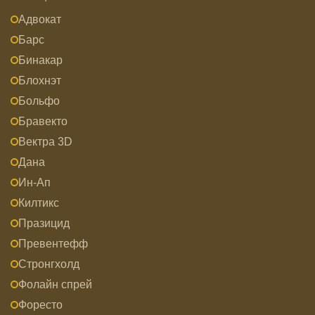
Адвокат
Барс
Бинакар
Блохнэт
Больфо
Бравекто
Вектра 3D
Дана
Ин-Ап
Килтикс
Празицид
Превентефф
Стронгхолд
Фолайн спрей
Форесто