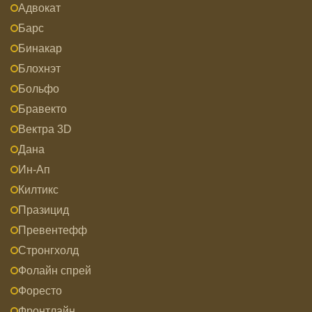
Адвокат
Барс
Бинакар
Блохнэт
Больфо
Бравекто
Вектра 3D
Дана
Ин-Ап
Килтикс
Празицид
Превентефф
Стронгхолд
Фолайн спрей
Форесто
Фронтлайн