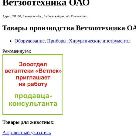
Ветзоотехника ОАО
Адрес: 391100, Рязанская обл., Рыбновский р-н, п/о Старолетово.
Товары производства Ветзоотехника О
Оборудование, Приборы, Хирургические инструменты
Рекомендуем:
Товары для животных
:
Алфавитный указатель