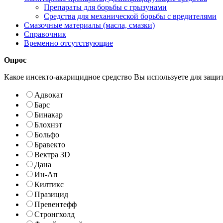
Препараты для борьбы с грызунами
Средства для механической борьбы с вредителями
Смазочные материалы (масла, смазки)
Справочник
Временно отсутствующие
Опрос
Какое инсекто-акарицидное средство Вы используете для защи
Адвокат
Барс
Бинакар
Блохнэт
Больфо
Бравекто
Вектра 3D
Дана
Ин-Ап
Килтикс
Празицид
Превентефф
Стронгхолд