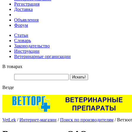
Регистрация
Доставка
Объявления
Форум
Статьи
Словарь
Законодательство
Инструкции
Ветеринарные организации
В товарах
Везде
VetLek
/
Интернет-магазин
/
Поиск по производителям
/ Ветзо