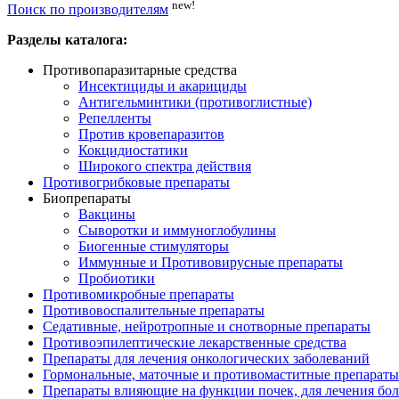
new!
Поиск по производителям
Разделы каталога:
Противопаразитарные средства
Инсектициды и акарициды
Антигельминтики (противоглистные)
Репелленты
Против кровепаразитов
Кокцидиостатики
Широкого спектра действия
Противогрибковые препараты
Биопрепараты
Вакцины
Сыворотки и иммуноглобулины
Биогенные стимуляторы
Иммунные и Противовирусные препараты
Пробиотики
Противомикробные препараты
Противовоспалительные препараты
Седативные, нейротропные и снотворные препараты
Противоэпилептические лекарственные средства
Препараты для лечения онкологических заболеваний
Гормональные, маточные и противомаститные препараты
Препараты влияющие на функции почек, для лечения бо