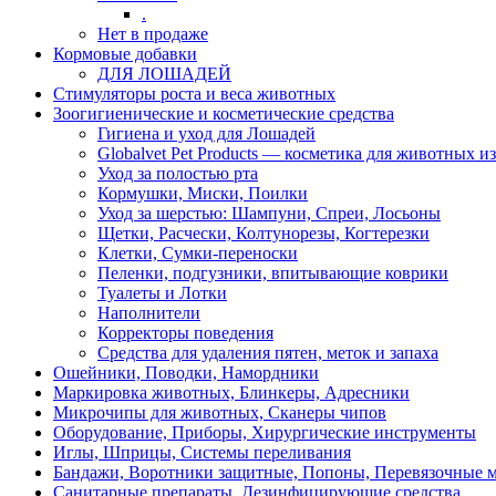
.
Нет в продаже
Кормовые добавки
ДЛЯ ЛОШАДЕЙ
Стимуляторы роста и веса животных
Зоогигиенические и косметические средства
Гигиена и уход для Лошадей
Globalvet Pet Products — косметика для животных и
Уход за полостью рта
Кормушки, Миски, Поилки
Уход за шерстью: Шампуни, Спреи, Лосьоны
Щетки, Расчески, Колтунорезы, Когтерезки
Клетки, Сумки-переноски
Пеленки, подгузники, впитывающие коврики
Туалеты и Лотки
Наполнители
Корректоры поведения
Средства для удаления пятен, меток и запаха
Ошейники, Поводки, Намордники
Маркировка животных, Блинкеры, Адресники
Микрочипы для животных, Сканеры чипов
Оборудование, Приборы, Хирургические инструменты
Иглы, Шприцы, Системы переливания
Бандажи, Воротники защитные, Попоны, Перевязочные 
Санитарные препараты, Дезинфицирующие средства