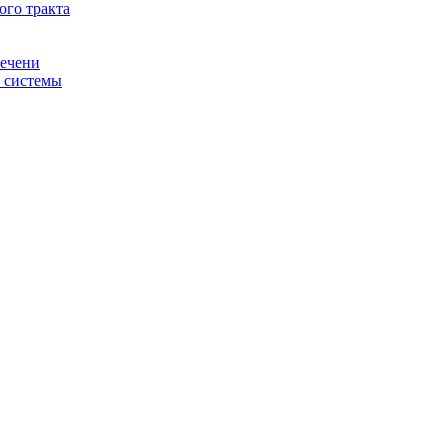
ого тракта
печени
й системы