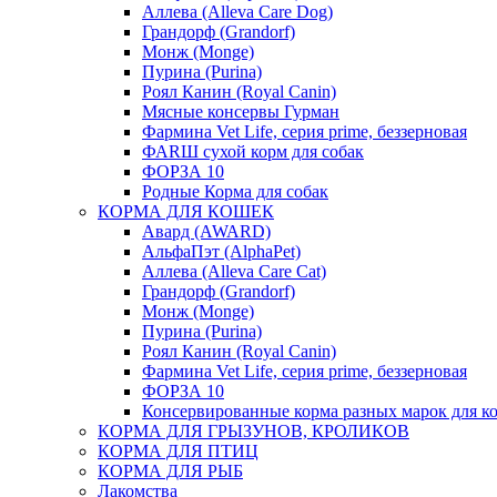
Аллева (Alleva Care Dog)
Грандорф (Grandorf)
Монж (Monge)
Пурина (Purina)
Роял Канин (Royal Canin)
Мясные консервы Гурман
Фармина Vet Life, серия prime, беззерновая
ФАRШ сухой корм для собак
ФОРЗА 10
Родные Корма для собак
КОРМА ДЛЯ КОШЕК
Авард (AWARD)
АльфаПэт (AlphaPet)
Аллева (Alleva Care Cat)
Грандорф (Grandorf)
Монж (Monge)
Пурина (Purina)
Роял Канин (Royal Canin)
Фармина Vet Life, серия prime, беззерновая
ФОРЗА 10
Консервированные корма разных марок для к
КОРМА ДЛЯ ГРЫЗУНОВ, КРОЛИКОВ
КОРМА ДЛЯ ПТИЦ
КОРМА ДЛЯ РЫБ
Лакомства