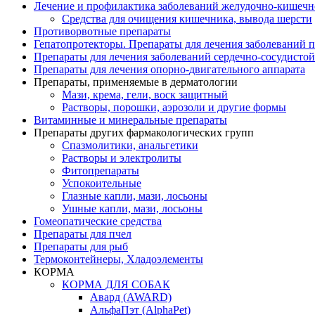
Лечение и профилактика заболеваний желудочно-
кишечн
Средства для очищения кишечника, вывода шерсти
Противорвотные препараты
Гепатопротекторы. Препараты для лечения заболеваний 
Препараты для лечения заболеваний сердечно-
сосудисто
Препараты для лечения опорно-
двигательного аппарата
Препараты, применяемые в дерматологии
Мази, крема, гели, воск защитный
Растворы, порошки, аэрозоли и другие формы
Витаминные и минеральные препараты
Препараты других фармакологических групп
Спазмолитики, анальгетики
Растворы и электролиты
Фитопрепараты
Успокоительные
Глазные капли, мази, лосьоны
Ушные капли, мази, лосьоны
Гомеопатические средства
Препараты для пчел
Препараты для рыб
Термоконтейнеры, Хладоэлементы
КОРМА
КОРМА ДЛЯ СОБАК
Авард (AWARD)
АльфаПэт (AlphaPet)