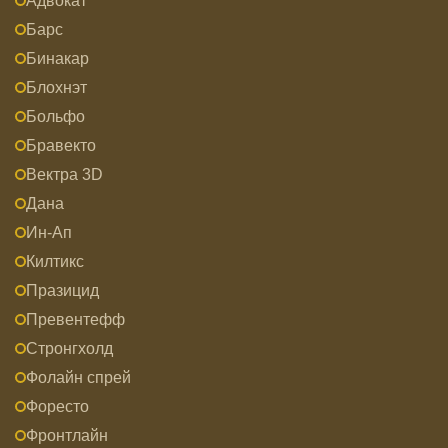
Адвокат
Барс
Бинакар
Блохнэт
Больфо
Бравекто
Вектра 3D
Дана
Ин-Ап
Килтикс
Празицид
Превентефф
Стронгхолд
Фолайн спрей
Форесто
Фронтлайн