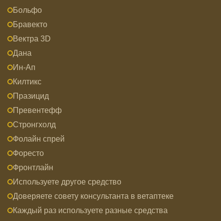
Больфо
Бравекто
Вектра 3D
Дана
Ин-Ап
Килтикс
Празицид
Превентефф
Стронгхолд
Фолайн спрей
Форесто
Фронтлайн
Используете другое средство
Доверяете совету консультанта в ветаптеке
Каждый раз используете разные средства