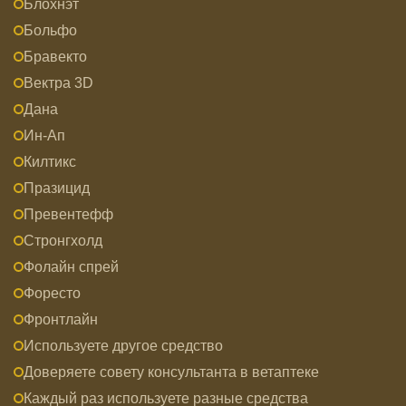
Блохнэт
Больфо
Бравекто
Вектра 3D
Дана
Ин-Ап
Килтикс
Празицид
Превентефф
Стронгхолд
Фолайн спрей
Форесто
Фронтлайн
Используете другое средство
Доверяете совету консультанта в ветаптеке
Каждый раз используете разные средства