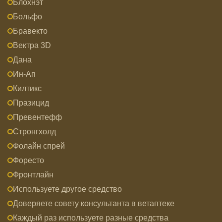
Блохнэт
Больфо
Бравекто
Вектра 3D
Дана
Ин-Ап
Килтикс
Празицид
Превентефф
Стронгхолд
Фолайн спрей
Форесто
Фронтлайн
Используете другое средство
Доверяете совету консультанта в ветаптеке
Каждый раз используете разные средства