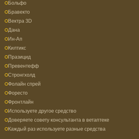
Больфо
Бравекто
Вектра 3D
Дана
Ин-Ап
Килтикс
Празицид
Превентефф
Стронгхолд
Фолайн спрей
Форесто
Фронтлайн
Используете другое средство
Доверяете совету консультанта в ветаптеке
Каждый раз используете разные средства