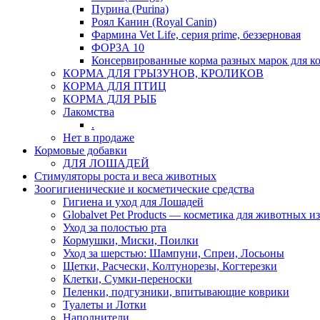
Пурина (Purina)
Роял Канин (Royal Canin)
Фармина Vet Life, серия prime, беззерновая
ФОРЗА 10
Консервированные корма разных марок для к
КОРМА ДЛЯ ГРЫЗУНОВ, КРОЛИКОВ
КОРМА ДЛЯ ПТИЦ
КОРМА ДЛЯ РЫБ
Лакомства
.
Нет в продаже
Кормовые добавки
ДЛЯ ЛОШАДЕЙ
Стимуляторы роста и веса животных
Зоогигиенические и косметические средства
Гигиена и уход для Лошадей
Globalvet Pet Products — косметика для животных и
Уход за полостью рта
Кормушки, Миски, Поилки
Уход за шерстью: Шампуни, Спреи, Лосьоны
Щетки, Расчески, Колтунорезы, Когтерезки
Клетки, Сумки-переноски
Пеленки, подгузники, впитывающие коврики
Туалеты и Лотки
Наполнители