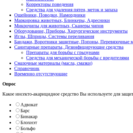
Корректоры поведения
Средства для удаления пятен, меток и запаха
Ошейники, Поводки, Намордники
Маркировка животных, Блинкеры, Адресники
Микрочипы для животных, Сканеры чипов
Оборудование, Приборы, Хирургические инструменты
Иглы, Шприцы, Системы переливания
Бандажи, Воротники защитные, Попоны, Перевязочные 
Санитарные препараты, Дезинфицирующие средства
Препараты для борьбы с грызунами
Средства для механической борьбы с вредителями
Смазочные материалы (масла, смазки)
Справочник
Временно отсутствующие
Опрос
Какое инсекто-акарицидное средство Вы используете для защи
Адвокат
Барс
Бинакар
Блохнэт
Больфо