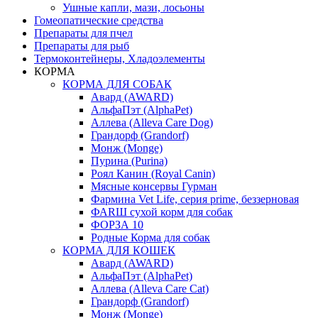
Ушные капли, мази, лосьоны
Гомеопатические средства
Препараты для пчел
Препараты для рыб
Термоконтейнеры, Хладоэлементы
КОРМА
КОРМА ДЛЯ СОБАК
Авард (AWARD)
АльфаПэт (AlphaPet)
Аллева (Alleva Care Dog)
Грандорф (Grandorf)
Монж (Monge)
Пурина (Purina)
Роял Канин (Royal Canin)
Мясные консервы Гурман
Фармина Vet Life, серия prime, беззерновая
ФАRШ сухой корм для собак
ФОРЗА 10
Родные Корма для собак
КОРМА ДЛЯ КОШЕК
Авард (AWARD)
АльфаПэт (AlphaPet)
Аллева (Alleva Care Cat)
Грандорф (Grandorf)
Монж (Monge)