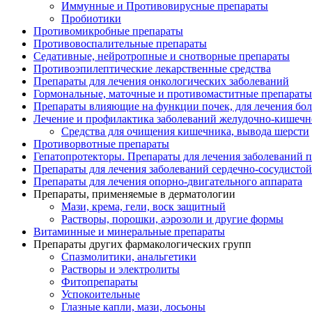
Иммунные и Противовирусные препараты
Пробиотики
Противомикробные препараты
Противовоспалительные препараты
Седативные, нейротропные и снотворные препараты
Противоэпилептические лекарственные средства
Препараты для лечения онкологических заболеваний
Гормональные, маточные и противомаститные препараты
Препараты влияющие на функции почек, для лечения бо
Лечение и профилактика заболеваний желудочно-
кишечн
Средства для очищения кишечника, вывода шерсти
Противорвотные препараты
Гепатопротекторы. Препараты для лечения заболеваний 
Препараты для лечения заболеваний сердечно-
сосудисто
Препараты для лечения опорно-
двигательного аппарата
Препараты, применяемые в дерматологии
Мази, крема, гели, воск защитный
Растворы, порошки, аэрозоли и другие формы
Витаминные и минеральные препараты
Препараты других фармакологических групп
Спазмолитики, анальгетики
Растворы и электролиты
Фитопрепараты
Успокоительные
Глазные капли, мази, лосьоны