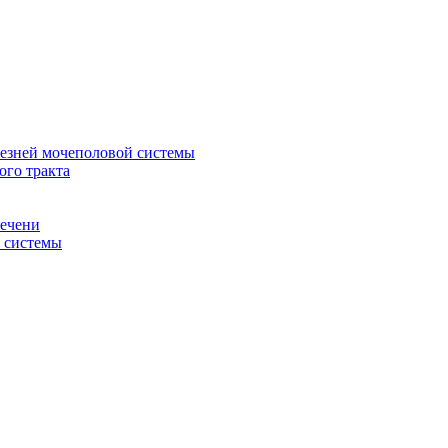
лезней мочеполовой системы
ого тракта
печени
й системы