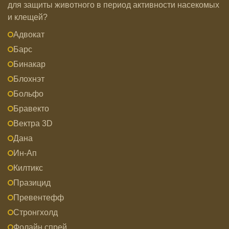
для защиты животного в период активности насекомых
и клещей?
Адвокат
Барс
Бинакар
Блохнэт
Больфо
Бравекто
Вектра 3D
Дана
Ин-Ап
Килтикс
Празицид
Превентефф
Стронгхолд
Фолайн спрей