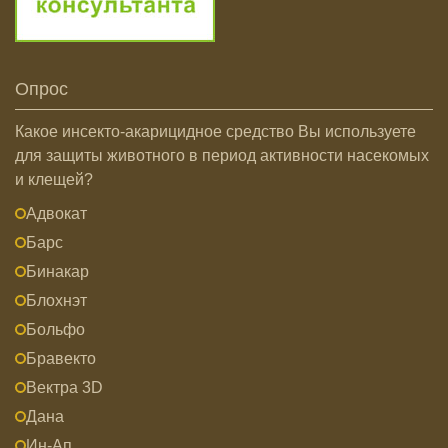
Опрос
Какое инсекто-акарицидное средство Вы используете
для защиты животного в период активности насекомых
и клещей?
Адвокат
Барс
Бинакар
Блохнэт
Больфо
Бравекто
Вектра 3D
Дана
Ин-Ап