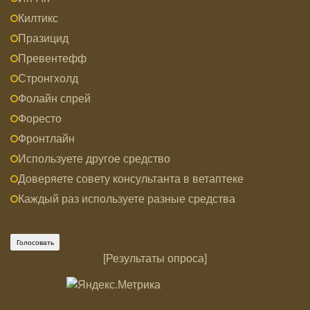
Килтикс
Празицид
Превентефф
Стронгхолд
Фолайн спрей
Форесто
Фронтлайн
Используете другое средство
Доверяете совету консультанта в ветаптеке
Каждый раз используете разные средства
[
Результаты опроса
]