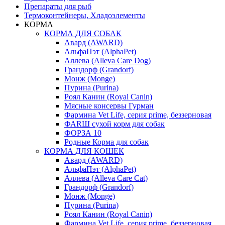
Препараты для рыб
Термоконтейнеры, Хладоэлементы
КОРМА
КОРМА ДЛЯ СОБАК
Авард (AWARD)
АльфаПэт (AlphaPet)
Аллева (Alleva Care Dog)
Грандорф (Grandorf)
Монж (Monge)
Пурина (Purina)
Роял Канин (Royal Canin)
Мясные консервы Гурман
Фармина Vet Life, серия prime, беззерновая
ФАRШ сухой корм для собак
ФОРЗА 10
Родные Корма для собак
КОРМА ДЛЯ КОШЕК
Авард (AWARD)
АльфаПэт (AlphaPet)
Аллева (Alleva Care Cat)
Грандорф (Grandorf)
Монж (Monge)
Пурина (Purina)
Роял Канин (Royal Canin)
Фармина Vet Life, серия prime, беззерновая