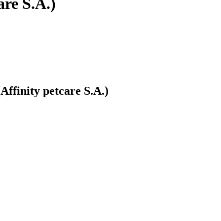
re S.A.)
finity petcare S.A.)