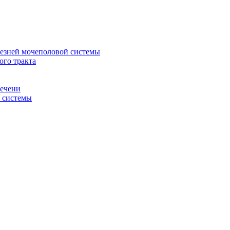
лезней мочеполовой системы
ого тракта
печени
й системы