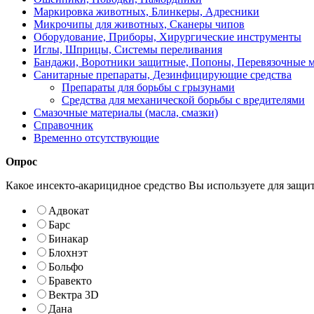
Маркировка животных, Блинкеры, Адресники
Микрочипы для животных, Сканеры чипов
Оборудование, Приборы, Хирургические инструменты
Иглы, Шприцы, Системы переливания
Бандажи, Воротники защитные, Попоны, Перевязочные 
Санитарные препараты, Дезинфицирующие средства
Препараты для борьбы с грызунами
Средства для механической борьбы с вредителями
Смазочные материалы (масла, смазки)
Справочник
Временно отсутствующие
Опрос
Какое инсекто-акарицидное средство Вы используете для защи
Адвокат
Барс
Бинакар
Блохнэт
Больфо
Бравекто
Вектра 3D
Дана