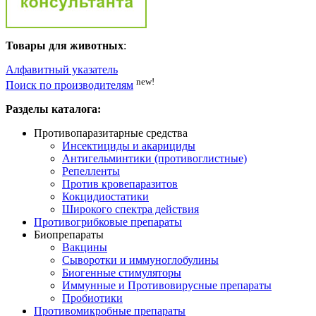
Товары для животных
:
Алфавитный указатель
new!
Поиск по производителям
Разделы каталога:
Противопаразитарные средства
Инсектициды и акарициды
Антигельминтики (противоглистные)
Репелленты
Против кровепаразитов
Кокцидиостатики
Широкого спектра действия
Противогрибковые препараты
Биопрепараты
Вакцины
Сыворотки и иммуноглобулины
Биогенные стимуляторы
Иммунные и Противовирусные препараты
Пробиотики
Противомикробные препараты