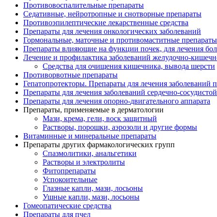
Противовоспалительные препараты
Седативные, нейротропные и снотворные препараты
Противоэпилептические лекарственные средства
Препараты для лечения онкологических заболеваний
Гормональные, маточные и противомаститные препараты
Препараты влияющие на функции почек, для лечения бо
Лечение и профилактика заболеваний желудочно-
кишечн
Средства для очищения кишечника, вывода шерсти
Противорвотные препараты
Гепатопротекторы. Препараты для лечения заболеваний 
Препараты для лечения заболеваний сердечно-
сосудисто
Препараты для лечения опорно-
двигательного аппарата
Препараты, применяемые в дерматологии
Мази, крема, гели, воск защитный
Растворы, порошки, аэрозоли и другие формы
Витаминные и минеральные препараты
Препараты других фармакологических групп
Спазмолитики, анальгетики
Растворы и электролиты
Фитопрепараты
Успокоительные
Глазные капли, мази, лосьоны
Ушные капли, мази, лосьоны
Гомеопатические средства
Препараты для пчел