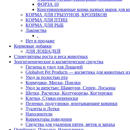
ФОРЗА 10
Консервированные корма разных марок для к
КОРМА ДЛЯ ГРЫЗУНОВ, КРОЛИКОВ
КОРМА ДЛЯ ПТИЦ
КОРМА ДЛЯ РЫБ
Лакомства
.
Нет в продаже
Кормовые добавки
ДЛЯ ЛОШАДЕЙ
Стимуляторы роста и веса животных
Зоогигиенические и косметические средства
Гигиена и уход для Лошадей
Globalvet Pet Products — косметика для животных и
Уход за полостью рта
Кормушки, Миски, Поилки
Уход за шерстью: Шампуни, Спреи, Лосьоны
Щетки, Расчески, Колтунорезы, Когтерезки
Клетки, Сумки-переноски
Пеленки, подгузники, впитывающие коврики
Туалеты и Лотки
Наполнители
Корректоры поведения
Средства для удаления пятен, меток и запаха
Ошейники, Поводки, Намордники