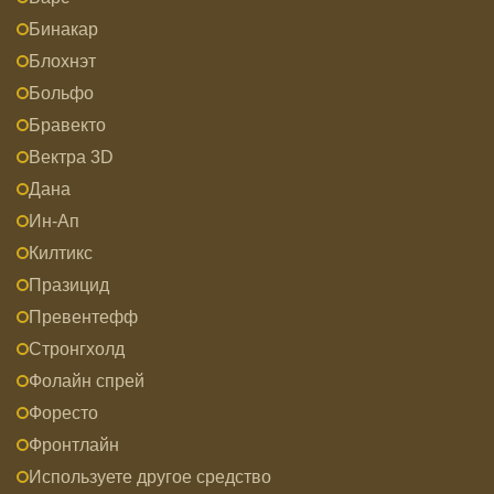
Бинакар
Блохнэт
Больфо
Бравекто
Вектра 3D
Дана
Ин-Ап
Килтикс
Празицид
Превентефф
Стронгхолд
Фолайн спрей
Форесто
Фронтлайн
Используете другое средство