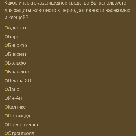
Какое инсекто-акарицидное средство Вы используете
для защиты животного в период активности насекомых
и клещей?
Адвокат
Барс
Бинакар
Блохнэт
Больфо
Бравекто
Вектра 3D
Дана
Ин-Ап
Килтикс
Празицид
Превентефф
Стронгхолд