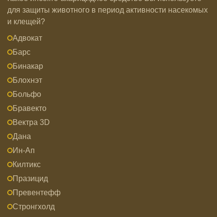
для защиты животного в период активности насекомых
и клещей?
Адвокат
Барс
Бинакар
Блохнэт
Больфо
Бравекто
Вектра 3D
Дана
Ин-Ап
Килтикс
Празицид
Превентефф
Стронгхолд