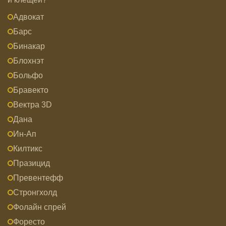
Адвокат
Барс
Бинакар
Блохнэт
Больфо
Бравекто
Вектра 3D
Дана
Ин-Ап
Килтикс
Празицид
Превентефф
Стронгхолд
Фолайн спрей
Форесто