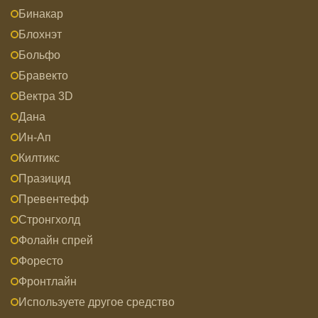
Бинакар
Блохнэт
Больфо
Бравекто
Вектра 3D
Дана
Ин-Ап
Килтикс
Празицид
Превентефф
Стронгхолд
Фолайн спрей
Форесто
Фронтлайн
Используете другое средство