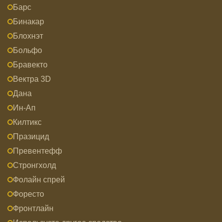
Барс
Бинакар
Блохнэт
Больфо
Бравекто
Вектра 3D
Дана
Ин-Ап
Килтикс
Празицид
Превентефф
Стронгхолд
Фолайн спрей
Форесто
Фронтлайн