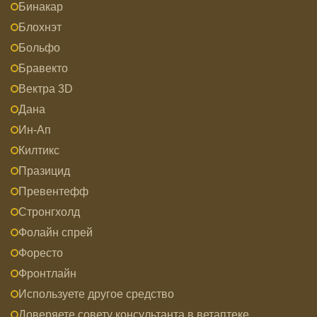
Бинакар
Блохнэт
Больфо
Бравекто
Вектра 3D
Дана
Ин-Ап
Килтикс
Празицид
Превентефф
Стронгхолд
Фолайн спрей
Форесто
Фронтлайн
Используете другое средство
Доверяете совету консультанта в ветаптеке