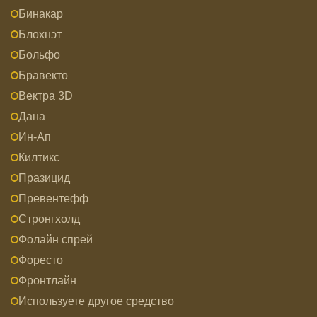
Бинакар
Блохнэт
Больфо
Бравекто
Вектра 3D
Дана
Ин-Ап
Килтикс
Празицид
Превентефф
Стронгхолд
Фолайн спрей
Форесто
Фронтлайн
Используете другое средство