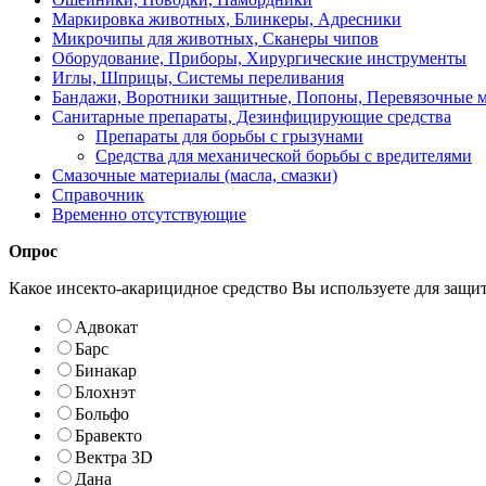
Маркировка животных, Блинкеры, Адресники
Микрочипы для животных, Сканеры чипов
Оборудование, Приборы, Хирургические инструменты
Иглы, Шприцы, Системы переливания
Бандажи, Воротники защитные, Попоны, Перевязочные 
Санитарные препараты, Дезинфицирующие средства
Препараты для борьбы с грызунами
Средства для механической борьбы с вредителями
Смазочные материалы (масла, смазки)
Справочник
Временно отсутствующие
Опрос
Какое инсекто-акарицидное средство Вы используете для защи
Адвокат
Барс
Бинакар
Блохнэт
Больфо
Бравекто
Вектра 3D
Дана