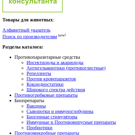
Товары для животных
:
Алфавитный указатель
new!
Поиск по производителям
Разделы каталога:
Противопаразитарные средства
Инсектициды и акарициды
Антигельминтики (противоглистные)
Репелленты
Против кровепаразитов
Кокцидиостатики
Широкого спектра действия
Противогрибковые препараты
Биопрепараты
Вакцины
Сыворотки и иммуноглобулины
Биогенные стимуляторы
Иммунные и Противовирусные препараты
Пробиотики
Противомикробные препараты