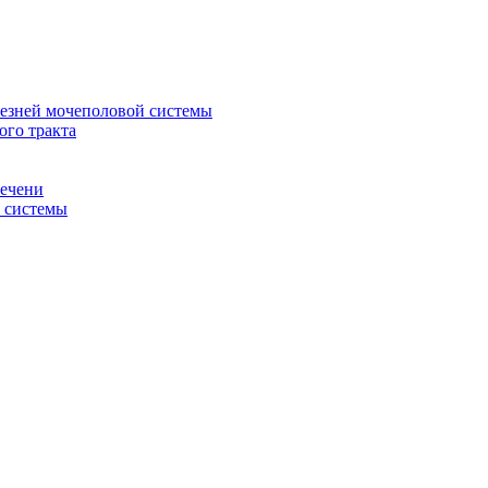
лезней мочеполовой системы
ого тракта
печени
й системы