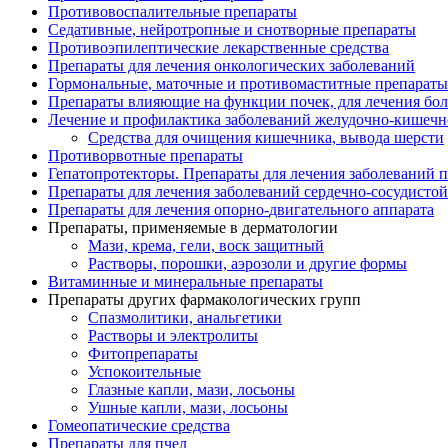
Противовоспалительные препараты
Седативные, нейротропные и снотворные препараты
Противоэпилептические лекарственные средства
Препараты для лечения онкологических заболеваний
Гормональные, маточные и противомаститные препараты
Препараты влияющие на функции почек, для лечения бо
Лечение и профилактика заболеваний желудочно-
кишечн
Средства для очищения кишечника, вывода шерсти
Противорвотные препараты
Гепатопротекторы. Препараты для лечения заболеваний 
Препараты для лечения заболеваний сердечно-
сосудисто
Препараты для лечения опорно-
двигательного аппарата
Препараты, применяемые в дерматологии
Мази, крема, гели, воск защитный
Растворы, порошки, аэрозоли и другие формы
Витаминные и минеральные препараты
Препараты других фармакологических групп
Спазмолитики, анальгетики
Растворы и электролиты
Фитопрепараты
Успокоительные
Глазные капли, мази, лосьоны
Ушные капли, мази, лосьоны
Гомеопатические средства
Препараты для пчел