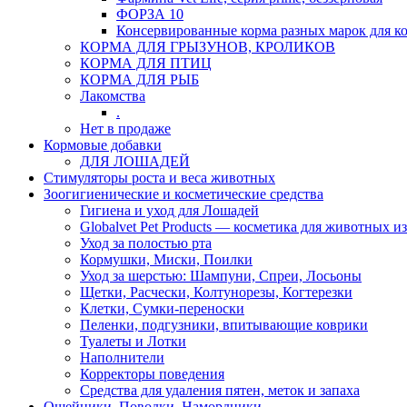
ФОРЗА 10
Консервированные корма разных марок для к
КОРМА ДЛЯ ГРЫЗУНОВ, КРОЛИКОВ
КОРМА ДЛЯ ПТИЦ
КОРМА ДЛЯ РЫБ
Лакомства
.
Нет в продаже
Кормовые добавки
ДЛЯ ЛОШАДЕЙ
Стимуляторы роста и веса животных
Зоогигиенические и косметические средства
Гигиена и уход для Лошадей
Globalvet Pet Products — косметика для животных и
Уход за полостью рта
Кормушки, Миски, Поилки
Уход за шерстью: Шампуни, Спреи, Лосьоны
Щетки, Расчески, Колтунорезы, Когтерезки
Клетки, Сумки-переноски
Пеленки, подгузники, впитывающие коврики
Туалеты и Лотки
Наполнители
Корректоры поведения
Средства для удаления пятен, меток и запаха
Ошейники, Поводки, Намордники