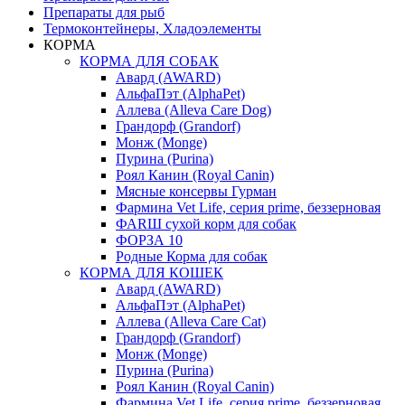
Препараты для рыб
Термоконтейнеры, Хладоэлементы
КОРМА
КОРМА ДЛЯ СОБАК
Авард (AWARD)
АльфаПэт (AlphaPet)
Аллева (Alleva Care Dog)
Грандорф (Grandorf)
Монж (Monge)
Пурина (Purina)
Роял Канин (Royal Canin)
Мясные консервы Гурман
Фармина Vet Life, серия prime, беззерновая
ФАRШ сухой корм для собак
ФОРЗА 10
Родные Корма для собак
КОРМА ДЛЯ КОШЕК
Авард (AWARD)
АльфаПэт (AlphaPet)
Аллева (Alleva Care Cat)
Грандорф (Grandorf)
Монж (Monge)
Пурина (Purina)
Роял Канин (Royal Canin)
Фармина Vet Life, серия prime, беззерновая