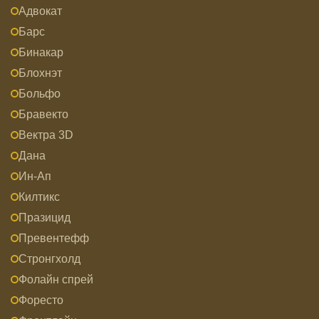
Адвокат
Барс
Бинакар
Блохнэт
Больфо
Бравекто
Вектра 3D
Дана
Ин-Ап
Килтикс
Празицид
Превентефф
Стронгхолд
Фолайн спрей
Форесто