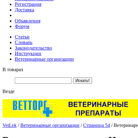
Регистрация
Доставка
Объявления
Форум
Статьи
Словарь
Законодательство
Инструкции
Ветеринарные организации
В товарах
Везде
VetLek
/
Ветеринарные организации
/
Страница 54
/ Ветеринар