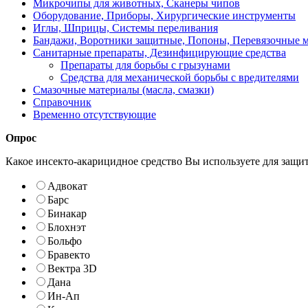
Микрочипы для животных, Сканеры чипов
Оборудование, Приборы, Хирургические инструменты
Иглы, Шприцы, Системы переливания
Бандажи, Воротники защитные, Попоны, Перевязочные 
Санитарные препараты, Дезинфицирующие средства
Препараты для борьбы с грызунами
Средства для механической борьбы с вредителями
Смазочные материалы (масла, смазки)
Справочник
Временно отсутствующие
Опрос
Какое инсекто-акарицидное средство Вы используете для защи
Адвокат
Барс
Бинакар
Блохнэт
Больфо
Бравекто
Вектра 3D
Дана
Ин-Ап