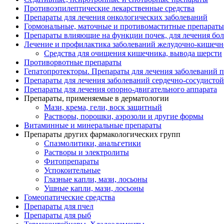
Противоэпилептические лекарственные средства
Препараты для лечения онкологических заболеваний
Гормональные, маточные и противомаститные препараты
Препараты влияющие на функции почек, для лечения бо
Лечение и профилактика заболеваний желудочно-
кишечн
Средства для очищения кишечника, вывода шерсти
Противорвотные препараты
Гепатопротекторы. Препараты для лечения заболеваний 
Препараты для лечения заболеваний сердечно-
сосудисто
Препараты для лечения опорно-
двигательного аппарата
Препараты, применяемые в дерматологии
Мази, крема, гели, воск защитный
Растворы, порошки, аэрозоли и другие формы
Витаминные и минеральные препараты
Препараты других фармакологических групп
Спазмолитики, анальгетики
Растворы и электролиты
Фитопрепараты
Успокоительные
Глазные капли, мази, лосьоны
Ушные капли, мази, лосьоны
Гомеопатические средства
Препараты для пчел
Препараты для рыб