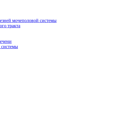
лезней мочеполовой системы
ого тракта
печени
й системы