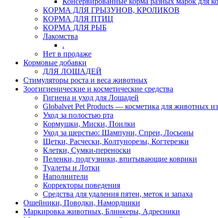
Консервированные корма разных марок для к
КОРМА ДЛЯ ГРЫЗУНОВ, КРОЛИКОВ
КОРМА ДЛЯ ПТИЦ
КОРМА ДЛЯ РЫБ
Лакомства
.
Нет в продаже
Кормовые добавки
ДЛЯ ЛОШАДЕЙ
Стимуляторы роста и веса животных
Зоогигиенические и косметические средства
Гигиена и уход для Лошадей
Globalvet Pet Products — косметика для животных и
Уход за полостью рта
Кормушки, Миски, Поилки
Уход за шерстью: Шампуни, Спреи, Лосьоны
Щетки, Расчески, Колтунорезы, Когтерезки
Клетки, Сумки-переноски
Пеленки, подгузники, впитывающие коврики
Туалеты и Лотки
Наполнители
Корректоры поведения
Средства для удаления пятен, меток и запаха
Ошейники, Поводки, Намордники
Маркировка животных, Блинкеры, Адресники