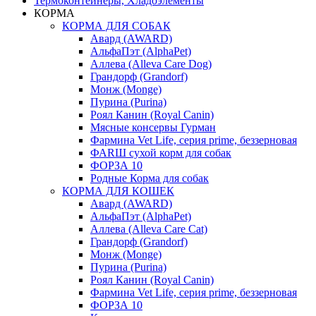
Термоконтейнеры, Хладоэлементы
КОРМА
КОРМА ДЛЯ СОБАК
Авард (AWARD)
АльфаПэт (AlphaPet)
Аллева (Alleva Care Dog)
Грандорф (Grandorf)
Монж (Monge)
Пурина (Purina)
Роял Канин (Royal Canin)
Мясные консервы Гурман
Фармина Vet Life, серия prime, беззерновая
ФАRШ сухой корм для собак
ФОРЗА 10
Родные Корма для собак
КОРМА ДЛЯ КОШЕК
Авард (AWARD)
АльфаПэт (AlphaPet)
Аллева (Alleva Care Cat)
Грандорф (Grandorf)
Монж (Monge)
Пурина (Purina)
Роял Канин (Royal Canin)
Фармина Vet Life, серия prime, беззерновая
ФОРЗА 10