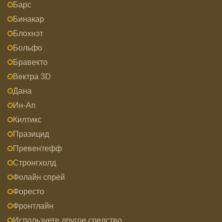
Барс
Бинакар
Блохнэт
Больфо
Бравекто
Вектра 3D
Дана
Ин-Ап
Килтикс
Празицид
Превентефф
Стронгхолд
Фолайн спрей
Форесто
Фронтлайн
Используете другое средство