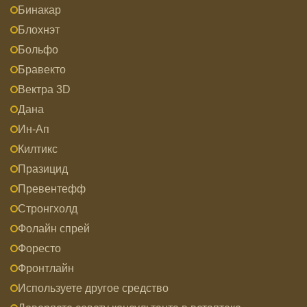
Бинакар
Блохнэт
Больфо
Бравекто
Вектра 3D
Дана
Ин-Ап
Килтикс
Празицид
Превентефф
Стронгхолд
Фолайн спрей
Форесто
Фронтлайн
Используете другое средство