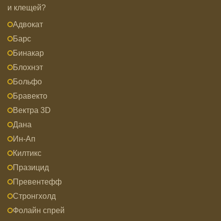
и клещей?
Адвокат
Барс
Бинакар
Блохнэт
Больфо
Бравекто
Вектра 3D
Дана
Ин-Ап
Килтикс
Празицид
Превентефф
Стронгхолд
Фолайн спрей