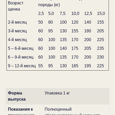
Возраст
породы (кг)
щенка
2,5
5,0
7,5
10,0
12,5
15,0
2-й месяц
50
80
100
120
140
155
3-й месяц
60
95
130
155
180
205
4-й месяц
60
100
135
170
200
225
5 – 6-й месяц
60
100
140
175
205
235
6 – 9-й месяц
60
100
135
170
200
230
9 – 12-й месяц
55
95
130
165
195
225
Форма
Упаковка 1 кг
выпуска
Показания к
Полноценный