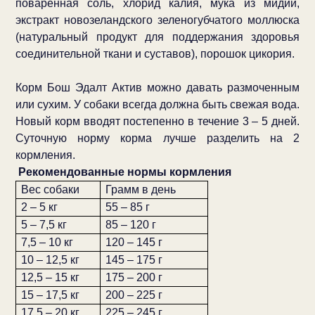
поваренная соль, хлорид калия, мука из мидий,
экстракт новозеландского зеленогубчатого моллюска
(натуральный продукт для поддержания здоровья
соединительной ткани и суставов), порошок цикория.
Корм Бош Эдалт Актив можно давать размоченным
или сухим. У собаки всегда должна быть свежая вода.
Новый корм вводят постепенно в течение 3 – 5 дней.
Суточную норму корма лучше разделить на 2
кормления.
Рекомендованные нормы кормления
Вес собаки
Грамм в день
2 – 5 кг
55 – 85 г
5 – 7,5 кг
85 – 120 г
7,5 – 10 кг
120 – 145 г
10 – 12,5 кг
145 – 175 г
12,5 – 15 кг
175 – 200 г
15 – 17,5 кг
200 – 225 г
17,5 – 20 кг
225 – 245 г