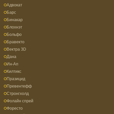
Адвокат
Барс
Бинакар
Блохнэт
Больфо
Бравекто
Вектра 3D
Дана
Ин-Ап
Килтикс
Празицид
Превентефф
Стронгхолд
Фолайн спрей
Форесто