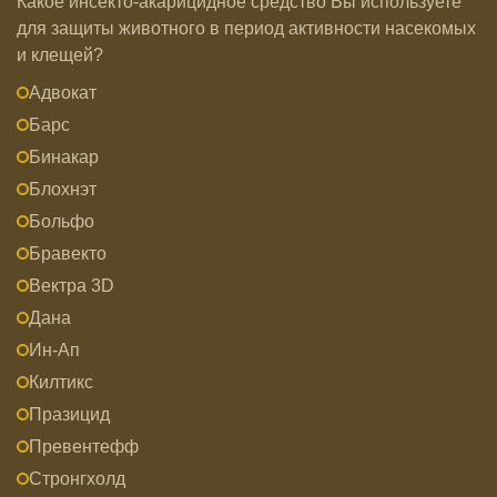
Какое инсекто-акарицидное средство Вы используете
для защиты животного в период активности насекомых
и клещей?
Адвокат
Барс
Бинакар
Блохнэт
Больфо
Бравекто
Вектра 3D
Дана
Ин-Ап
Килтикс
Празицид
Превентефф
Стронгхолд