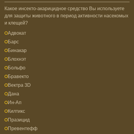
Какое инсекто-акарицидное средство Вы используете
для защиты животного в период активности насекомых
и клещей?
Адвокат
Барс
Бинакар
Блохнэт
Больфо
Бравекто
Вектра 3D
Дана
Ин-Ап
Килтикс
Празицид
Превентефф