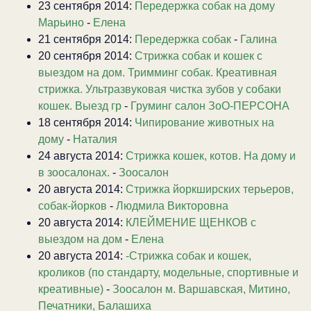
23 сентября 2014:
Передержка собак на дому
Марьино
-
Елена
21 сентября 2014:
Передержка собак
-
Галина
20 сентября 2014:
Стрижка собак и кошек с
выездом на дом. Тримминг собак. Креативная
стрижка. Ультразвуковая чистка зубов у собаки
кошек. Выезд гр
-
Груминг салон ЗоО-ПЕРСОНА
18 сентября 2014:
Чипирование животных на
дому
-
Наталия
24 августа 2014:
Стрижка кошек, котов. На дому и
в зоосалонах.
-
Зоосалон
20 августа 2014:
Стрижка йоркширских терьеров,
собак-йорков
-
Людмила Викторовна
20 августа 2014:
КЛЕЙМЕНИЕ ЩЕНКОВ с
выездом на дом
-
Елена
20 августа 2014:
-Стрижка собак и кошек,
кроликов (по стандарту, модельные, спортивные и
креативные)
-
Зоосалон м. Варшавская, Митино,
Печатники, Балашиха