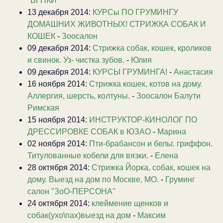
"ВГНКИ"
13 декабря 2014:
КУРСы ПО ГРУМИНГУ
ДОМАШНИХ ЖИВОТНЫХ! СТРИЖКА СОБАК И
КОШЕК
-
Зоосалон
09 декабря 2014:
Стрижка собак, кошек, кроликов
и свинок. Уз- чистка зубов.
-
Юлия
09 декабря 2014:
КУРСЫ ГРУМИНГА!
-
Анастасия
16 ноября 2014:
Стрижка кошек, котов на дому.
Аллергия, шерсть, колтуны.
-
Зоосалон Балути
Римская
15 ноября 2014:
ИНСТРУКТОР-КИНОЛОГ ПО
ДРЕССИРОВКЕ СОБАК в ЮЗАО
-
Марина
02 ноября 2014:
Пти-брабансон и бельг. гриффон.
Титулованные кобели для вязки.
-
Елена
28 октября 2014:
Стрижка Йорка, собак, кошек на
дому. Выезд на дом по Москве, МО.
-
Груминг
салон "ЗоО-ПЕРСОНА"
24 октября 2014:
клеймение щенков и
собак(ухо\пах)выезд на дом
-
Максим