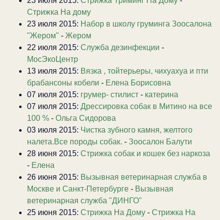
23 июля 2015:
Стрижка Триминг На Дому
-
Стрижка На дому
23 июля 2015:
Набор в школу груминга Зоосалона
"Жером"
-
Жером
22 июля 2015:
Служба дезинфекции
-
МосЭкоЦентр
13 июля 2015:
Вязка , тойтерьеры, чихуахуа и пти
брабансоны кобели
-
Елена Борисовна
07 июля 2015:
грумер- стилист
-
катерина
07 июля 2015:
Дрессировка собак в Митино на все
100 %
-
Ольга Сидорова
03 июля 2015:
Чистка зубного камня, желтого
налета.Все породы собак.
-
Зоосалон Балути
28 июня 2015:
Стрижка собак и кошек без наркоза
-
Елена
26 июня 2015:
Вызывная ветеринарная служба в
Москве и Санкт-Петербурге
-
Вызывная
ветеринарная служба "ДИНГО"
25 июня 2015:
Стрижка На Дому
-
Стрижка На