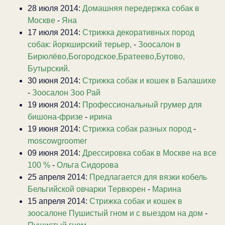
28 июля 2014:
Домашняя передержка собак в
Москве
-
Яна
17 июля 2014:
Стрижка декоративных пород
собак: йоркширский терьер,
-
Зоосалон в
Бирюлёво,Богородское,Братеево,Бутово,
Бутырский.
30 июня 2014:
Стрижка собак и кошек в Балашихе
-
Зоосалон Зоо Рай
19 июня 2014:
Профессиональный грумер для
бишона-фризе
-
ирина
19 июня 2014:
Стрижка собак разных пород
-
moscowgroomer
09 июня 2014:
Дрессировка собак в Москве на все
100 %
-
Ольга Сидорова
25 апреля 2014:
Предлагается для вязки кобель
Бельгийской овчарки Тервюрен
-
Марина
15 апреля 2014:
Стрижка собак и кошек в
зоосалоне Пушистый гном и с выездом на дом
-