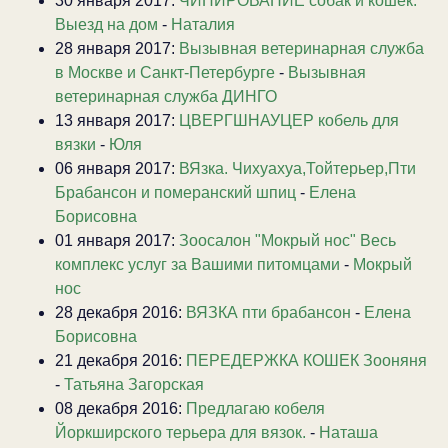
30 января 2017:
ЧИПИРОВАНИЕ собак и кошек.
Выезд на дом
-
Наталия
28 января 2017:
Вызывная ветеринарная служба
в Москве и Санкт-Петербурге
-
Вызывная
ветеринарная служба ДИНГО
13 января 2017:
ЦВЕРГШНАУЦЕР кобель для
вязки
-
Юля
06 января 2017:
ВЯзка. Чихуахуа,Тойтерьер,Пти
Брабансон и померанский шпиц
-
Елена
Борисовна
01 января 2017:
Зоосалон "Мокрый нос" Весь
комплекс услуг за Вашими питомцами
-
Мокрый
нос
28 декабря 2016:
ВЯЗКА пти брабансон
-
Елена
Борисовна
21 декабря 2016:
ПЕРЕДЕРЖКА КОШЕК Зооняня
-
Татьяна Загорская
08 декабря 2016:
Предлагаю кобеля
Йоркширского терьера для вязок.
-
Наташа