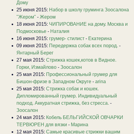
Дому
25 июня 2015:
Набор в школу груминга Зоосалона
"Жером"
-
Жером
18 июня 2015:
ЧИПИРОВАНИЕ на дому. Москва и
Подмосковье
-
Наталия
16 июня 2015:
грумер- стилист
-
Екатерина
09 июня 2015:
Передержка собак всех пород.
-
Янтарный Берег
27 мая 2015:
Стрижка кошек,котов в Видное.
Горки, Измайлово
-
Зоосалон
25 мая 2015:
Профессиональный грумер для
Бишон-фризе в Западном Округе
-
arina
25 мая 2015:
Стрижка собак и кошек.
Дипломированный грумер. Индивидуальный
подход. Аккуратная стрижка, без стресса.
-
Зоосалон
24 мая 2015:
Кобель БЕЛЬГИЙСКОЙ ОВЧАРКИ
ТЕРВЮРЕН для вязки
-
Марина
12 мая 2015:
Самые красивые стрижки вашим