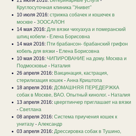
21 июля 2016:
Ветеринарные услуги
-
Круглосуточная клиника "Унивет"
10 июля 2016:
стрижка собачек и кошечек в
москве
-
ЗООСАЛОН
14 мая 2016:
Для вязки чихуахуа и померанский
шпиц кобели
-
Елена Борисовна
14 мая 2016:
Пти брабансон- брабанский грифон
кобель для вязки
-
Елена Борисовна
10 мая 2016:
ЧИПИРОВАНИЕ на дому. Москва и
Подмосковье
-
Наталия
26 апреля 2016:
Вакцинация, кастрация,
стерилизация кошек
-
Анна Криштопа
18 апреля 2016:
ДОМАШНЯЯ ПЕРЕДЕРЖКА
собак в Москве, ВАО. Опытный кинолог.
-
Наталия
13 апреля 2016:
цвергпинчер приглашает на вязки
-
Светлана
08 апреля 2016:
Система приучения кошек к
унитазу
-
Александр
03 апреля 2016:
Дрессировка собак в Тушино,