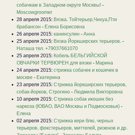
собачкам в Западном округе Москвы!
-
Moscowgroomer
28 апреля 2015:
Вязка. Тойтерьер,Чихуа,Пти
брабансон
-
Елена Борисовна
26 апреля 2015:
канинсулин
-
Анна
25 апреля 2015:
Вязка Йоркширских терьеров.
-
Наташа тел. +79037661070
25 апреля 2015:
Кобель БЕЛЬГИЙСКОЙ
ОВЧАРКИ ТЕРВЮРЕН для вязки
-
Марина
24 апреля 2015:
стрижка собачек и кошечек в
москве
-
Екатерина
23 апреля 2015:
Стрижка йоркширских терьеров,
собак-йорков, Строгино
-
Людмила Викторовна
10 апреля 2015:
Стрижка собак икошек без
наркоза (ЮВАО, ВАО Москвы и Подмосковья)
-
Елена
02 апреля 2015:
Стрижка кери блю, черных
терьеров, фокстерьеров, миттелей, ризенов и др.