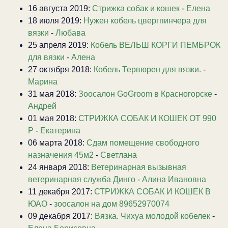
16 августа 2019:
Стрижка собак и кошек
-
Елена
18 июля 2019:
Нужен кобель цвергпинчера для
вязки
-
Любава
25 апреля 2019:
Кобель ВЕЛЬШ КОРГИ ПЕМБРОК
для вязки
-
Алена
27 октября 2018:
Кобель Тервюрен для вязки.
-
Марина
31 мая 2018:
Зоосалон GoGroom в Красногорске
-
Андрей
01 мая 2018:
СТРИЖКА СОБАК И КОШЕК ОТ 990
Р
-
Екатерина
06 марта 2018:
Сдам помещение свободного
назначения 45м2
-
Светлана
24 января 2018:
Ветеринарная вызывная
ветеринарная служба Динго
-
Алина Ивановна
11 декабря 2017:
СТРИЖКА СОБАК И КОШЕК В
ЮАО
-
зоосалон на дом 89652970074
09 декабря 2017:
Вязка. Чихуа молодой кобелек
-