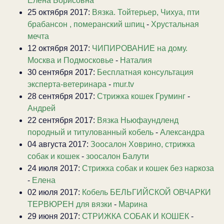
Елена Борисовна
25 октября 2017:
Вязка. Тойтерьер, Чихуа, пти
брабансон , померанский шпиц
-
Хрустальная
мечта
12 октября 2017:
ЧИПИРОВАНИЕ на дому.
Москва и Подмосковье
-
Наталия
30 сентября 2017:
Бесплатная консультация
эксперта-ветеринара
-
mur.tv
28 сентября 2017:
Стрижка кошек Груминг
-
Андрей
22 сентября 2017:
Вязка Ньюфаундленд
породный и титулованный кобель
-
Александра
04 августа 2017:
Зоосалон Ховрино, стрижка
собак и кошек
-
зоосалон Балути
24 июля 2017:
Стрижка собак и кошек без наркоза
-
Елена
02 июля 2017:
Кобель БЕЛЬГИЙСКОЙ ОВЧАРКИ
ТЕРВЮРЕН для вязки
-
Марина
29 июня 2017:
СТРИЖКА СОБАК И КОШЕК
-