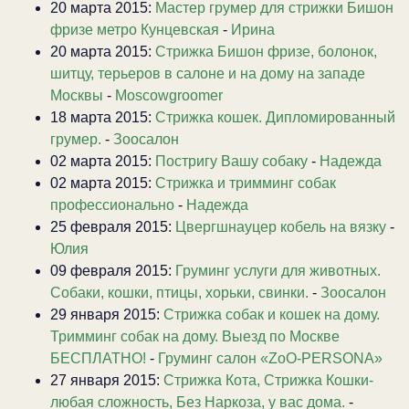
20 марта 2015:
Мастер грумер для стрижки Бишон
фризе метро Кунцевская
-
Ирина
20 марта 2015:
Стрижка Бишон фризе, болонок,
шитцу, терьеров в салоне и на дому на западе
Москвы
-
Moscowgroomer
18 марта 2015:
Стрижка кошек. Дипломированный
грумер.
-
Зоосалон
02 марта 2015:
Постригу Вашу собаку
-
Надежда
02 марта 2015:
Стрижка и тримминг собак
профессионально
-
Надежда
25 февраля 2015:
Цвергшнауцер кобель на вязку
-
Юлия
09 февраля 2015:
Груминг услуги для животных.
Собаки, кошки, птицы, хорьки, свинки.
-
Зоосалон
29 января 2015:
Стрижка собак и кошек на дому.
Тримминг собак на дому. Выезд по Москве
БЕСПЛАТНО!
-
Груминг салон «ZoO-PERSONA»
27 января 2015:
Стрижка Кота, Стрижка Кошки-
любая сложность, Без Наркоза, у вас дома.
-