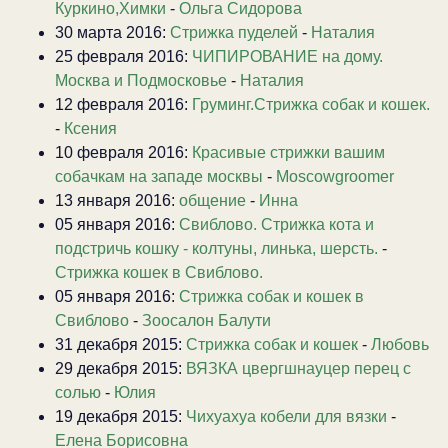
Куркино,Химки
-
Ольга Сидорова
30 марта 2016:
Стрижка пуделей
-
Наталия
25 февраля 2016:
ЧИПИРОВАНИЕ на дому.
Москва и Подмосковье
-
Наталия
12 февраля 2016:
Груминг.Стрижка собак и кошек.
-
Ксения
10 февраля 2016:
Красивые стрижки вашим
собачкам на западе москвы
-
Moscowgroomer
13 января 2016:
общение
-
Инна
05 января 2016:
Свиблово. Стрижка кота и
подстричь кошку - колтуны, линька, шерсть.
-
Стрижка кошек в Свиблово.
05 января 2016:
Стрижка собак и кошек в
Свиблово
-
Зоосалон Балути
31 декабря 2015:
Стрижка собак и кошек
-
Любовь
29 декабря 2015:
ВЯЗКА цвергшнауцер перец с
солью
-
Юлия
19 декабря 2015:
Чихуахуа кобели для вязки
-
Елена Борисовна