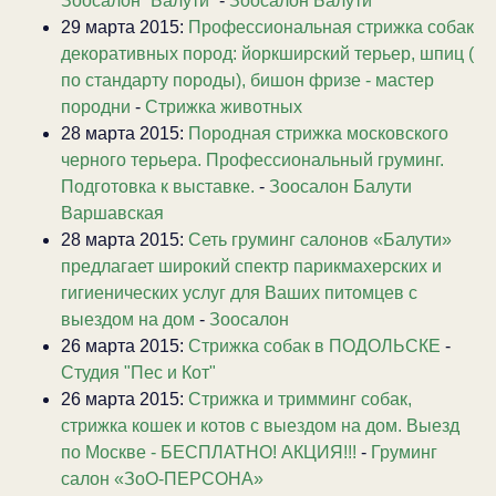
Зоосалон “Балути”
-
Зоосалон Балути
29 марта 2015:
Профессиональная стрижка собак
декоративных пород: йоркширский терьер, шпиц (
по стандарту породы), бишон фризе - мастер
породни
-
Стрижка животных
28 марта 2015:
Породная стрижка московского
черного терьера. Профессиональный груминг.
Подготовка к выставке.
-
Зоосалон Балути
Варшавская
28 марта 2015:
Сеть груминг салонов «Балути»
предлагает широкий спектр парикмахерских и
гигиенических услуг для Ваших питомцев с
выездом на дом
-
Зоосалон
26 марта 2015:
Стрижка собак в ПОДОЛЬСКЕ
-
Студия "Пес и Кот"
26 марта 2015:
Стрижка и тримминг собак,
стрижка кошек и котов с выездом на дом. Выезд
по Москве - БЕСПЛАТНО! АКЦИЯ!!!
-
Груминг
салон «ЗоО-ПЕРСОНА»