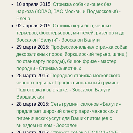
10 апреля 2015:
Стрижка собак икошек без
наркоза (ЮВАО, ВАО Москвы и Подмосковья)
-
Елена
02 апреля 2015:
Стрижка кери блю, черных
терьеров, фокстерьеров, миттелей, ризенов и др.
Зоосалон “Балути”
-
Зоосалон Балути
29 марта 2015:
Профессиональная стрижка собак
декоративных пород: йоркширский терьер, шпиц (
по стандарту породы), бишон фризе - мастер
породни
-
Стрижка животных
28 марта 2015:
Породная стрижка московского
черного терьера. Профессиональный груминг.
Подготовка к выставке.
-
Зоосалон Балути
Варшавская
28 марта 2015:
Сеть груминг салонов «Балути»
предлагает широкий спектр парикмахерских и
гигиенических услуг для Ваших питомцев с
выездом на дом
-
Зоосалон
26 марта 2015:
Стрижка собак в ПОДОЛЬСКЕ
-