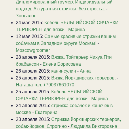
Дипломированный грумер. Индивидуальный
подход. Аккуратная стрижка, без стресса.
-
Зоосалон
24 мая 2015:
Кобель БЕЛЬГИЙСКОЙ ОВЧАРКИ
ТЕРВЮРЕН для вязки
-
Марина
12 мая 2015:
Самые красивые стрижки вашим
собачкам в Западном округе Москвы!
-
Moscowgroomer
28 апреля 2015:
Вязка. Тойтерьер,Чихуа,Пти
брабансон
-
Елена Борисовна
26 апреля 2015:
канинсулин
-
Анна
25 апреля 2015:
Вязка Йоркширских терьеров.
-
Наташа тел. +79037661070
25 апреля 2015:
Кобель БЕЛЬГИЙСКОЙ
ОВЧАРКИ ТЕРВЮРЕН для вязки
-
Марина
24 апреля 2015:
стрижка собачек и кошечек в
москве
-
Екатерина
23 апреля 2015:
Стрижка йоркширских терьеров,
собак-йорков, Строгино
-
Людмила Викторовна