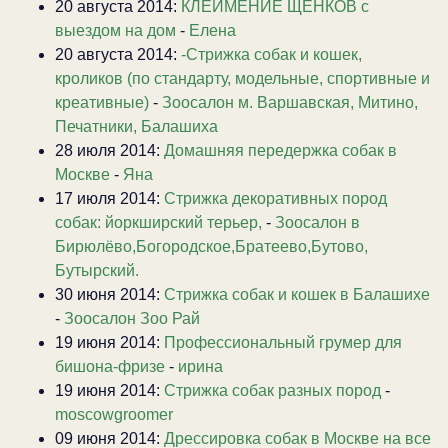
20 августа 2014:
КЛЕЙМЕНИЕ ЩЕНКОВ с
выездом на дом
-
Елена
20 августа 2014:
-Стрижка собак и кошек,
кроликов (по стандарту, модельные, спортивные и
креативные)
-
Зоосалон м. Варшавская, Митино,
Печатники, Балашиха
28 июля 2014:
Домашняя передержка собак в
Москве
-
Яна
17 июля 2014:
Стрижка декоративных пород
собак: йоркширский терьер,
-
Зоосалон в
Бирюлёво,Богородское,Братеево,Бутово,
Бутырский.
30 июня 2014:
Стрижка собак и кошек в Балашихе
-
Зоосалон Зоо Рай
19 июня 2014:
Профессиональный грумер для
бишона-фризе
-
ирина
19 июня 2014:
Стрижка собак разных пород
-
moscowgroomer
09 июня 2014:
Дрессировка собак в Москве на все