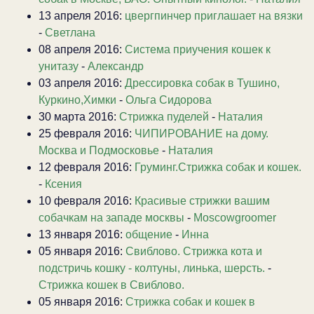
13 апреля 2016:
цвергпинчер приглашает на вязки
-
Светлана
08 апреля 2016:
Система приучения кошек к
унитазу
-
Александр
03 апреля 2016:
Дрессировка собак в Тушино,
Куркино,Химки
-
Ольга Сидорова
30 марта 2016:
Стрижка пуделей
-
Наталия
25 февраля 2016:
ЧИПИРОВАНИЕ на дому.
Москва и Подмосковье
-
Наталия
12 февраля 2016:
Груминг.Стрижка собак и кошек.
-
Ксения
10 февраля 2016:
Красивые стрижки вашим
собачкам на западе москвы
-
Moscowgroomer
13 января 2016:
общение
-
Инна
05 января 2016:
Свиблово. Стрижка кота и
подстричь кошку - колтуны, линька, шерсть.
-
Стрижка кошек в Свиблово.
05 января 2016:
Стрижка собак и кошек в