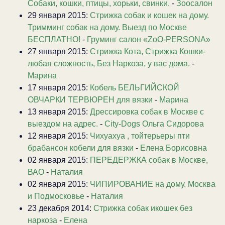
Собаки, кошки, птицы, хорьки, свинки.
-
Зоосалон
29 января 2015:
Стрижка собак и кошек на дому.
Тримминг собак на дому. Выезд по Москве
БЕСПЛАТНО!
-
Груминг салон «ZoO-PERSONA»
27 января 2015:
Стрижка Кота, Стрижка Кошки-
любая сложность, Без Наркоза, у вас дома.
-
Марина
17 января 2015:
Кобель БЕЛЬГИЙСКОЙ
ОВЧАРКИ ТЕРВЮРЕН для вязки
-
Марина
13 января 2015:
Дрессировка собак в Москве с
выездом на адрес.
-
City-Dogs Ольга Сидорова
12 января 2015:
Чихуахуа , тойтерьеры пти
брабансон кобели для вязки
-
Елена Борисовна
02 января 2015:
ПЕРЕДЕРЖКА собак в Москве,
ВАО
-
Наталия
02 января 2015:
ЧИПИРОВАНИЕ на дому. Москва
и Подмосковье
-
Наталия
23 декабря 2014:
Стрижка собак икошек без
наркоза
-
Елена