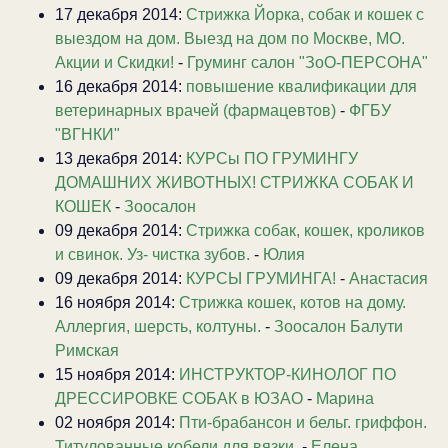
17 декабря 2014:
Стрижка Йорка, собак и кошек с
выездом на дом. Выезд на дом по Москве, МО.
Акции и Скидки!
-
Груминг салон "ЗоО-ПЕРСОНА"
16 декабря 2014:
повышение квалификации для
ветеринарных врачей (фармацевтов)
-
ФГБУ
"ВГНКИ"
13 декабря 2014:
КУРСы ПО ГРУМИНГУ
ДОМАШНИХ ЖИВОТНЫХ! СТРИЖКА СОБАК И
КОШЕК
-
Зоосалон
09 декабря 2014:
Стрижка собак, кошек, кроликов
и свинок. Уз- чистка зубов.
-
Юлия
09 декабря 2014:
КУРСЫ ГРУМИНГА!
-
Анастасия
16 ноября 2014:
Стрижка кошек, котов на дому.
Аллергия, шерсть, колтуны.
-
Зоосалон Балути
Римская
15 ноября 2014:
ИНСТРУКТОР-КИНОЛОГ ПО
ДРЕССИРОВКЕ СОБАК в ЮЗАО
-
Марина
02 ноября 2014:
Пти-брабансон и бельг. гриффон.
Титулованные кобели для вязки.
-
Елена