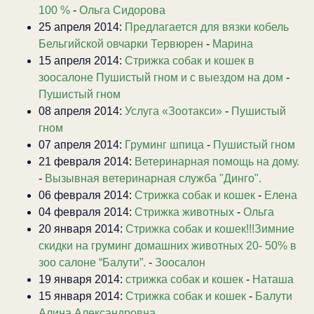
100 %
-
Ольга Сидорова
25 апреля 2014:
Предлагается для вязки кобель
Бельгийской овчарки Тервюрен
-
Марина
15 апреля 2014:
Стрижка собак и кошек в
зоосалоне Пушистый гном и с выездом на дом
-
Пушистый гном
08 апреля 2014:
Услуга «Зоотакси»
-
Пушистый
гном
07 апреля 2014:
Груминг шпица
-
Пушистый гном
21 февраля 2014:
Ветеринарная помощь на дому.
-
Вызывная ветеринарная служба "Динго".
06 февраля 2014:
Стрижка собак и кошек
-
Елена
04 февраля 2014:
Стрижка животных
-
Ольга
20 января 2014:
Стрижка собак и кошек!!!Зимние
скидки на груминг домашних животных 20- 50% в
зоо салоне “Балути”.
-
Зоосалон
19 января 2014:
стрижка собак и кошек
-
Наташа
15 января 2014:
Стрижка собак и кошек
-
Балути
Алина Александровна