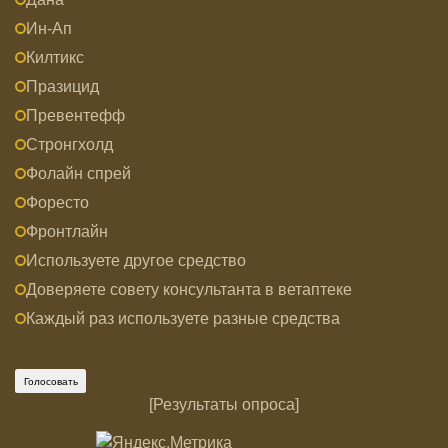
Ин-Ап
Килтикс
Празицид
Превентефф
Стронгхолд
Фолайн спрей
Форесто
Фронтлайн
Используете другое средство
Доверяете совету консультанта в ветаптеке
Каждый раз используете разные средства
[
Результаты опроса
]