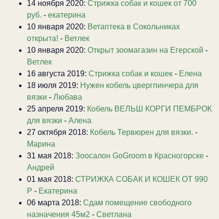
14 ноября 2020:
Стрижка собак и кошек от 700
руб.
-
екатерина
10 января 2020:
Ветаптека в Сокольниках
открыта!
-
Ветлек
10 января 2020:
Открыт зоомагазин на Егерской
-
Ветлек
16 августа 2019:
Стрижка собак и кошек
-
Елена
18 июля 2019:
Нужен кобель цвергпинчера для
вязки
-
Любава
25 апреля 2019:
Кобель ВЕЛЬШ КОРГИ ПЕМБРОК
для вязки
-
Алена
27 октября 2018:
Кобель Тервюрен для вязки.
-
Марина
31 мая 2018:
Зоосалон GoGroom в Красногорске
-
Андрей
01 мая 2018:
СТРИЖКА СОБАК И КОШЕК ОТ 990
Р
-
Екатерина
06 марта 2018:
Сдам помещение свободного
назначения 45м2
-
Светлана