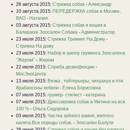
26 августа 2015:
Стрижка собак
-
Александр
10 августа 2015:
ПЕРЕДЕРЖКА собак в Москве,
ВАО
-
Наталия
03 августа 2015:
Стрижка собак и кошек в
Балашихе Зоосалон Собака
-
Администратор
23 июля 2015:
Стрижка Триминг На Дому
-
Стрижка На дому
23 июля 2015:
Набор в школу груминга Зоосалона
"Жером"
-
Жером
22 июля 2015:
Служба дезинфекции
-
МосЭкоЦентр
13 июля 2015:
Вязка , тойтерьеры, чихуахуа и пти
брабансоны кобели
-
Елена Борисовна
07 июля 2015:
грумер- стилист
-
катерина
07 июля 2015:
Дрессировка собак в Митино на все
100 %
-
Ольга Сидорова
03 июля 2015:
Чистка зубного камня, желтого
налета.Все породы собак.
-
Зоосалон Балути
28 июня 2015:
Стрижка собак и кошек без наркоза