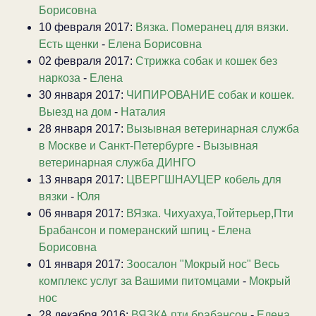
Борисовна
10 февраля 2017:
Вязка. Померанец для вязки.
Есть щенки
-
Елена Борисовна
02 февраля 2017:
Стрижка собак и кошек без
наркоза
-
Елена
30 января 2017:
ЧИПИРОВАНИЕ собак и кошек.
Выезд на дом
-
Наталия
28 января 2017:
Вызывная ветеринарная служба
в Москве и Санкт-Петербурге
-
Вызывная
ветеринарная служба ДИНГО
13 января 2017:
ЦВЕРГШНАУЦЕР кобель для
вязки
-
Юля
06 января 2017:
ВЯзка. Чихуахуа,Тойтерьер,Пти
Брабансон и померанский шпиц
-
Елена
Борисовна
01 января 2017:
Зоосалон "Мокрый нос" Весь
комплекс услуг за Вашими питомцами
-
Мокрый
нос
28 декабря 2016:
ВЯЗКА пти брабансон
-
Елена