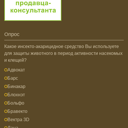
Опрос
Какое инсекто-акарицидное средство Вы используете
для защиты животного в период активности насекомых
и клещей?
Адвокат
Барс
Бинакар
Блохнэт
Больфо
Бравекто
Вектра 3D
Дана