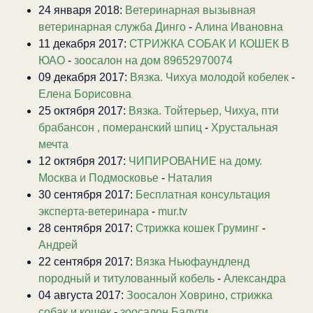
24 января 2018:
Ветеринарная вызывная
ветеринарная служба Динго
-
Алина Ивановна
11 декабря 2017:
СТРИЖКА СОБАК И КОШЕК В
ЮАО
-
зоосалон на дом 89652970074
09 декабря 2017:
Вязка. Чихуа молодой кобелек
-
Елена Борисовна
25 октября 2017:
Вязка. Тойтерьер, Чихуа, пти
брабансон , померанский шпиц
-
Хрустальная
мечта
12 октября 2017:
ЧИПИРОВАНИЕ на дому.
Москва и Подмосковье
-
Наталия
30 сентября 2017:
Бесплатная консультация
эксперта-ветеринара
-
mur.tv
28 сентября 2017:
Стрижка кошек Груминг
-
Андрей
22 сентября 2017:
Вязка Ньюфаундленд
породный и титулованный кобель
-
Александра
04 августа 2017:
Зоосалон Ховрино, стрижка
собак и кошек
-
зоосалон Балути