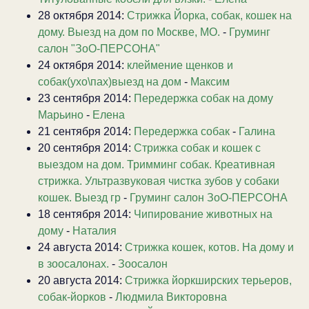
28 октября 2014:
Стрижка Йорка, собак, кошек на
дому. Выезд на дом по Москве, МО.
-
Груминг
салон "ЗоО-ПЕРСОНА"
24 октября 2014:
клеймение щенков и
собак(ухо\пах)выезд на дом
-
Максим
23 сентября 2014:
Передержка собак на дому
Марьино
-
Елена
21 сентября 2014:
Передержка собак
-
Галина
20 сентября 2014:
Стрижка собак и кошек с
выездом на дом. Тримминг собак. Креативная
стрижка. Ультразвуковая чистка зубов у собаки
кошек. Выезд гр
-
Груминг салон ЗоО-ПЕРСОНА
18 сентября 2014:
Чипирование животных на
дому
-
Наталия
24 августа 2014:
Стрижка кошек, котов. На дому и
в зоосалонах.
-
Зоосалон
20 августа 2014:
Стрижка йоркширских терьеров,
собак-йорков
-
Людмила Викторовна