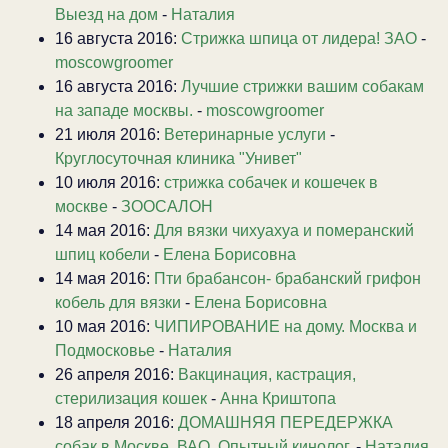
Выезд на дом
-
Наталия
16 августа 2016:
Стрижка шпица от лидера! ЗАО
-
moscowgroomer
16 августа 2016:
Лучшие стрижки вашим собакам
на западе москвы.
-
moscowgroomer
21 июля 2016:
Ветеринарные услуги
-
Круглосуточная клиника "Унивет"
10 июля 2016:
стрижка собачек и кошечек в
москве
-
ЗООСАЛОН
14 мая 2016:
Для вязки чихуахуа и померанский
шпиц кобели
-
Елена Борисовна
14 мая 2016:
Пти брабансон- брабанский грифон
кобель для вязки
-
Елена Борисовна
10 мая 2016:
ЧИПИРОВАНИЕ на дому. Москва и
Подмосковье
-
Наталия
26 апреля 2016:
Вакцинация, кастрация,
стерилизация кошек
-
Анна Криштопа
18 апреля 2016:
ДОМАШНЯЯ ПЕРЕДЕРЖКА
собак в Москве, ВАО. Опытный кинолог.
-
Наталия