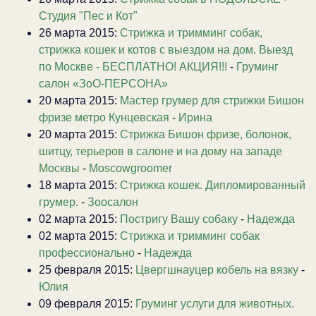
Студия "Пес и Кот"
26 марта 2015:
Стрижка и тримминг собак,
стрижка кошек и котов с выездом на дом. Выезд
по Москве - БЕСПЛАТНО! АКЦИЯ!!!
-
Груминг
салон «ЗоО-ПЕРСОНА»
20 марта 2015:
Мастер грумер для стрижки Бишон
фризе метро Кунцевская
-
Ирина
20 марта 2015:
Стрижка Бишон фризе, болонок,
шитцу, терьеров в салоне и на дому на западе
Москвы
-
Moscowgroomer
18 марта 2015:
Стрижка кошек. Дипломированный
грумер.
-
Зоосалон
02 марта 2015:
Постригу Вашу собаку
-
Надежда
02 марта 2015:
Стрижка и тримминг собак
профессионально
-
Надежда
25 февраля 2015:
Цвергшнауцер кобель на вязку
-
Юлия
09 февраля 2015:
Груминг услуги для животных.