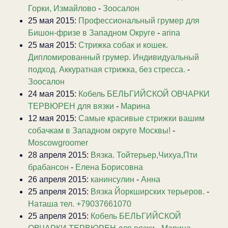
Горки, Измайлово
-
Зоосалон
25 мая 2015:
Профессиональный грумер для
Бишон-фризе в Западном Округе
-
arina
25 мая 2015:
Стрижка собак и кошек.
Дипломированный грумер. Индивидуальный
подход. Аккуратная стрижка, без стресса.
-
Зоосалон
24 мая 2015:
Кобель БЕЛЬГИЙСКОЙ ОВЧАРКИ
ТЕРВЮРЕН для вязки
-
Марина
12 мая 2015:
Самые красивые стрижки вашим
собачкам в Западном округе Москвы!
-
Moscowgroomer
28 апреля 2015:
Вязка. Тойтерьер,Чихуа,Пти
брабансон
-
Елена Борисовна
26 апреля 2015:
канинсулин
-
Анна
25 апреля 2015:
Вязка Йоркширских терьеров.
-
Наташа тел. +79037661070
25 апреля 2015:
Кобель БЕЛЬГИЙСКОЙ