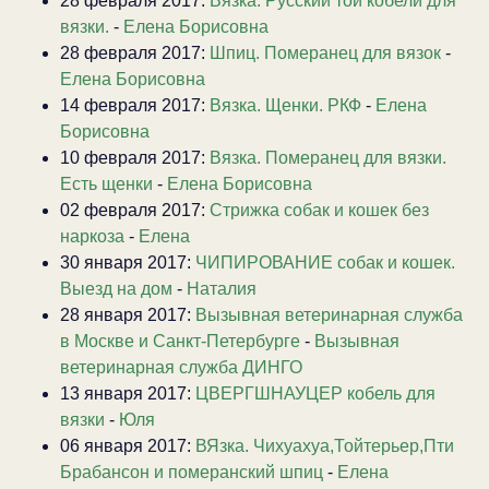
28 февраля 2017:
Вязка. Русский той кобели для
вязки.
-
Елена Борисовна
28 февраля 2017:
Шпиц. Померанец для вязок
-
Елена Борисовна
14 февраля 2017:
Вязка. Щенки. РКФ
-
Елена
Борисовна
10 февраля 2017:
Вязка. Померанец для вязки.
Есть щенки
-
Елена Борисовна
02 февраля 2017:
Стрижка собак и кошек без
наркоза
-
Елена
30 января 2017:
ЧИПИРОВАНИЕ собак и кошек.
Выезд на дом
-
Наталия
28 января 2017:
Вызывная ветеринарная служба
в Москве и Санкт-Петербурге
-
Вызывная
ветеринарная служба ДИНГО
13 января 2017:
ЦВЕРГШНАУЦЕР кобель для
вязки
-
Юля
06 января 2017:
ВЯзка. Чихуахуа,Тойтерьер,Пти
Брабансон и померанский шпиц
-
Елена