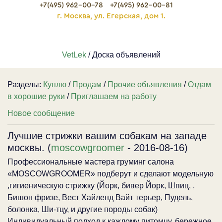
+7(495) 962-00-78
+7(495) 962-00-81
г. Москва, ул. Егерская, дом 1.
VetLek
/ Доска объявлений
Разделы:
Куплю
/
Продам
/
Прочие объявления
/
Отдам
в хорошие руки
/
Приглашаем на работу
Новое сообщение
Лучшие стрижки вашим собакам на западе
москвы. (
moscowgroomer
- 2016-08-16)
Профессиональные мастера груминг салона
«MOSCOWGROOMER» подберут и сделают модельную
,гигиеническую стрижку (Йорк, бивер Йорк, Шпиц, ,
Бишон фризе, Вест Хайленд Вайт терьер, Пудель,
болонка, Ши-тцу, и другие породы собак)
Индивидуальный подход к каждому питомцу, бережное