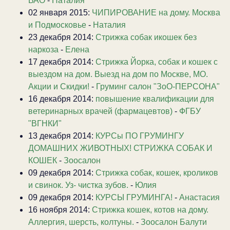
ВАО
-
Наталия
02 января 2015:
ЧИПИРОВАНИЕ на дому. Москва
и Подмосковье
-
Наталия
23 декабря 2014:
Стрижка собак икошек без
наркоза
-
Елена
17 декабря 2014:
Стрижка Йорка, собак и кошек с
выездом на дом. Выезд на дом по Москве, МО.
Акции и Скидки!
-
Груминг салон "ЗоО-ПЕРСОНА"
16 декабря 2014:
повышение квалификации для
ветеринарных врачей (фармацевтов)
-
ФГБУ
"ВГНКИ"
13 декабря 2014:
КУРСы ПО ГРУМИНГУ
ДОМАШНИХ ЖИВОТНЫХ! СТРИЖКА СОБАК И
КОШЕК
-
Зоосалон
09 декабря 2014:
Стрижка собак, кошек, кроликов
и свинок. Уз- чистка зубов.
-
Юлия
09 декабря 2014:
КУРСЫ ГРУМИНГА!
-
Анастасия
16 ноября 2014:
Стрижка кошек, котов на дому.
Аллергия, шерсть, колтуны.
-
Зоосалон Балути