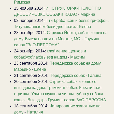
Римская
15 ноября 2014:
ИНСТРУКТОР-КИНОЛОГ ПО
ДРЕССИРОВКЕ СОБАК в ЮЗАО
-
Марина
02 ноября 2014:
Пти-брабансон и бельг. гриффон.
Титулованные кобели для вязки.
-
Елена
28 октября 2014:
Стрижка Йорка, собак, кошек на
дому. Выезд на дом по Москве, МО.
-
Груминг
салон "ЗоО-ПЕРСОНА"
24 октября 2014:
клеймение щенков и
собак(ухо\пах)выезд на дом
-
Максим
23 сентября 2014:
Передержка собак на дому
Марьино
-
Елена
21 сентября 2014:
Передержка собак
-
Галина
20 сентября 2014:
Стрижка собак и кошек с
выездом на дом. Тримминг собак. Креативная
стрижка. Ультразвуковая чистка зубов у собаки
кошек. Выезд гр
-
Груминг салон ЗоО-ПЕРСОНА
18 сентября 2014:
Чипирование животных на
дому
-
Наталия