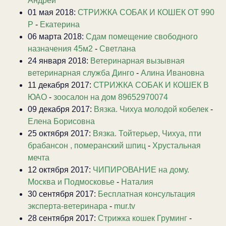
Андрей
01 мая 2018:
СТРИЖКА СОБАК И КОШЕК ОТ 990
Р
-
Екатерина
06 марта 2018:
Сдам помещение свободного
назначения 45м2
-
Светлана
24 января 2018:
Ветеринарная вызывная
ветеринарная служба Динго
-
Алина Ивановна
11 декабря 2017:
СТРИЖКА СОБАК И КОШЕК В
ЮАО
-
зоосалон на дом 89652970074
09 декабря 2017:
Вязка. Чихуа молодой кобелек
-
Елена Борисовна
25 октября 2017:
Вязка. Тойтерьер, Чихуа, пти
брабансон , померанский шпиц
-
Хрустальная
мечта
12 октября 2017:
ЧИПИРОВАНИЕ на дому.
Москва и Подмосковье
-
Наталия
30 сентября 2017:
Бесплатная консультация
эксперта-ветеринара
-
mur.tv
28 сентября 2017:
Стрижка кошек Груминг
-