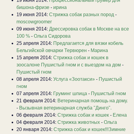
19 июня 2014:
Профессиональный грумер для
бишона-фризе
-
ирина
19 июня 2014:
Стрижка собак разных пород
-
moscowgroomer
09 июня 2014:
Дрессировка собак в Москве на все
100 %
-
Ольга Сидорова
25 апреля 2014:
Предлагается для вязки кобель
Бельгийской овчарки Тервюрен
-
Марина
15 апреля 2014:
Стрижка собак и кошек в
зоосалоне Пушистый гном и с выездом на дом
-
Пушистый гном
08 апреля 2014:
Услуга «Зоотакси»
-
Пушистый
гном
07 апреля 2014:
Груминг шпица
-
Пушистый гном
21 февраля 2014:
Ветеринарная помощь на дому.
-
Вызывная ветеринарная служба "Динго".
06 февраля 2014:
Стрижка собак и кошек
-
Елена
04 февраля 2014:
Стрижка животных
-
Ольга
20 января 2014:
Стрижка собак и кошек!!!Зимние