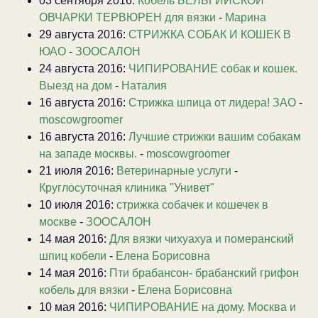
03 сентября 2016:
Кобель БЕЛЬГИЙСКОЙ
ОВЧАРКИ ТЕРВЮРЕН для вязки
-
Марина
29 августа 2016:
СТРИЖКА СОБАК И КОШЕК В
ЮАО
-
ЗООСАЛОН
24 августа 2016:
ЧИПИРОВАНИЕ собак и кошек.
Выезд на дом
-
Наталия
16 августа 2016:
Стрижка шпица от лидера! ЗАО
-
moscowgroomer
16 августа 2016:
Лучшие стрижки вашим собакам
на западе москвы.
-
moscowgroomer
21 июля 2016:
Ветеринарные услуги
-
Круглосуточная клиника "Унивет"
10 июля 2016:
стрижка собачек и кошечек в
москве
-
ЗООСАЛОН
14 мая 2016:
Для вязки чихуахуа и померанский
шпиц кобели
-
Елена Борисовна
14 мая 2016:
Пти брабансон- брабанский грифон
кобель для вязки
-
Елена Борисовна
10 мая 2016:
ЧИПИРОВАНИЕ на дому. Москва и