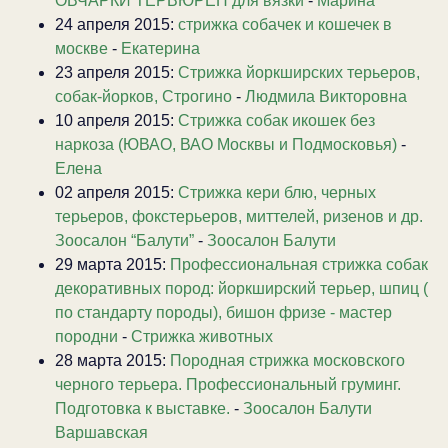
ОВЧАРКИ ТЕРВЮРЕН для вязки
-
Марина
24 апреля 2015:
стрижка собачек и кошечек в
москве
-
Екатерина
23 апреля 2015:
Стрижка йоркширских терьеров,
собак-йорков, Строгино
-
Людмила Викторовна
10 апреля 2015:
Стрижка собак икошек без
наркоза (ЮВАО, ВАО Москвы и Подмосковья)
-
Елена
02 апреля 2015:
Стрижка кери блю, черных
терьеров, фокстерьеров, миттелей, ризенов и др.
Зоосалон “Балути”
-
Зоосалон Балути
29 марта 2015:
Профессиональная стрижка собак
декоративных пород: йоркширский терьер, шпиц (
по стандарту породы), бишон фризе - мастер
породни
-
Стрижка животных
28 марта 2015:
Породная стрижка московского
черного терьера. Профессиональный груминг.
Подготовка к выставке.
-
Зоосалон Балути
Варшавская