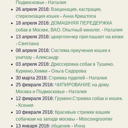
Подмосковье
-
Наталия
26 апреля 2016:
Вакцинация, кастрация,
стерилизация кошек
-
Анна Криштопа
18 апреля 2016:
ДОМАШНЯЯ ПЕРЕДЕРЖКА
собак в Москве, ВАО. Опытный кинолог.
-
Наталия
13 апреля 2016:
цвергпинчер приглашает на вязки
-
Светлана
08 апреля 2016:
Система приучения кошек к
унитазу
-
Александр
03 апреля 2016:
Дрессировка собак в Тушино,
Куркино,Химки
-
Ольга Сидорова
30 марта 2016:
Стрижка пуделей
-
Наталия
25 февраля 2016:
ЧИПИРОВАНИЕ на дому.
Москва и Подмосковье
-
Наталия
12 февраля 2016:
Груминг.Стрижка собак и кошек.
-
Ксения
10 февраля 2016:
Красивые стрижки вашим
собачкам на западе москвы
-
Moscowgroomer
13 января 2016:
общение
-
Инна