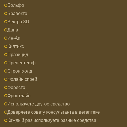
Больфо
Бравекто
Вектра 3D
Дана
Ин-Ап
Килтикс
Празицид
Превентефф
Стронгхолд
Фолайн спрей
Форесто
Фронтлайн
Используете другое средство
Доверяете совету консультанта в ветаптеке
Каждый раз используете разные средства