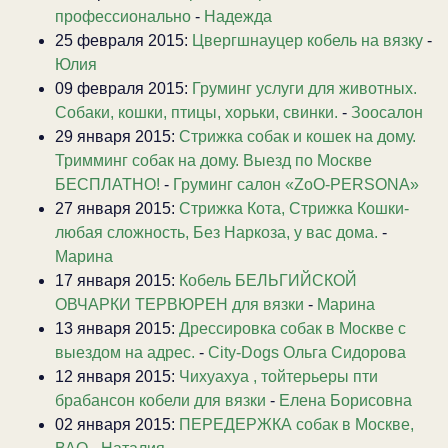
профессионально
-
Надежда
25 февраля 2015:
Цвергшнауцер кобель на вязку
-
Юлия
09 февраля 2015:
Груминг услуги для животных.
Собаки, кошки, птицы, хорьки, свинки.
-
Зоосалон
29 января 2015:
Стрижка собак и кошек на дому.
Тримминг собак на дому. Выезд по Москве
БЕСПЛАТНО!
-
Груминг салон «ZoO-PERSONA»
27 января 2015:
Стрижка Кота, Стрижка Кошки-
любая сложность, Без Наркоза, у вас дома.
-
Марина
17 января 2015:
Кобель БЕЛЬГИЙСКОЙ
ОВЧАРКИ ТЕРВЮРЕН для вязки
-
Марина
13 января 2015:
Дрессировка собак в Москве с
выездом на адрес.
-
City-Dogs Ольга Сидорова
12 января 2015:
Чихуахуа , тойтерьеры пти
брабансон кобели для вязки
-
Елена Борисовна
02 января 2015:
ПЕРЕДЕРЖКА собак в Москве,