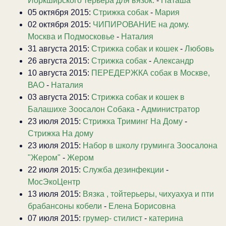
Йоркширского терьера для вязок.
-
Наташа
05 октября 2015:
Стрижка собак
-
Мария
02 октября 2015:
ЧИПИРОВАНИЕ на дому.
Москва и Подмосковье
-
Наталия
31 августа 2015:
Стрижка собак и кошек
-
Любовь
26 августа 2015:
Стрижка собак
-
Александр
10 августа 2015:
ПЕРЕДЕРЖКА собак в Москве,
ВАО
-
Наталия
03 августа 2015:
Стрижка собак и кошек в
Балашихе Зоосалон Собака
-
Администратор
23 июля 2015:
Стрижка Триминг На Дому
-
Стрижка На дому
23 июля 2015:
Набор в школу груминга Зоосалона
"Жером"
-
Жером
22 июля 2015:
Служба дезинфекции
-
МосЭкоЦентр
13 июля 2015:
Вязка , тойтерьеры, чихуахуа и пти
брабансоны кобели
-
Елена Борисовна
07 июля 2015:
грумер- стилист
-
катерина