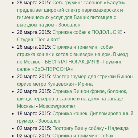
28 марта 2015:
Сеть груминг салонов «Балути»
предлагает широкий спектр парикмахерских и
гигиенических услуг для Ваших питомцев с
выездом на дом
-
Зоосалон
26 марта 2015:
Стрижка собак в ПОДОЛЬСКЕ
-
Студия "Пес и Кот"
26 марта 2015:
Стрижка и тримминг собак,
стрижка кошек и котов с выездом на дом. Выезд
по Москве - БЕСПЛАТНО! АКЦИЯ!!!
-
Груминг
салон «ЗоО-ПЕРСОНА»
20 марта 2015:
Мастер грумер для стрижки Бишон
фризе метро Кунцевская
-
Ирина
20 марта 2015:
Стрижка Бишон фризе, болонок,
шитцу, терьеров в салоне и на дому на западе
Москвы
-
Moscowgroomer
18 марта 2015:
Стрижка кошек. Дипломированный
грумер.
-
Зоосалон
02 марта 2015:
Постригу Вашу собаку
-
Надежда
02 марта 2015:
Стрижка и тримминг собак