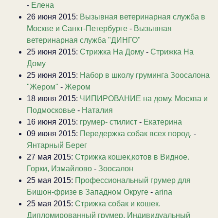
-
Елена
26 июня 2015:
Вызывная ветеринарная служба в
Москве и Санкт-Петербурге
-
Вызывная
ветеринарная служба "ДИНГО"
25 июня 2015:
Стрижка На Дому
-
Стрижка На
Дому
25 июня 2015:
Набор в школу груминга Зоосалона
"Жером"
-
Жером
18 июня 2015:
ЧИПИРОВАНИЕ на дому. Москва и
Подмосковье
-
Наталия
16 июня 2015:
грумер- стилист
-
Екатерина
09 июня 2015:
Передержка собак всех пород.
-
Янтарный Берег
27 мая 2015:
Стрижка кошек,котов в Видное.
Горки, Измайлово
-
Зоосалон
25 мая 2015:
Профессиональный грумер для
Бишон-фризе в Западном Округе
-
arina
25 мая 2015:
Стрижка собак и кошек.
Дипломированный грумер. Индивидуальный