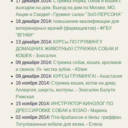
17 декабря 2014:
Стрижка Йорка, собак и кошек с
выездом на дом. Выезд на дом по Москве, МО.
Акции и Скидки!
-
Груминг салон "ЗоО-ПЕРСОНА"
16 декабря 2014:
повышение квалификации для
ветеринарных врачей (фармацевтов)
-
ФГБУ
"ВГНКИ"
13 декабря 2014:
КУРСы ПО ГРУМИНГУ
ДОМАШНИХ ЖИВОТНЫХ! СТРИЖКА СОБАК И
КОШЕК
-
Зоосалон
09 декабря 2014:
Стрижка собак, кошек, кроликов
и свинок. Уз- чистка зубов.
-
Юлия
09 декабря 2014:
КУРСЫ ГРУМИНГА!
-
Анастасия
16 ноября 2014:
Стрижка кошек, котов на дому.
Аллергия, шерсть, колтуны.
-
Зоосалон Балути
Римская
15 ноября 2014:
ИНСТРУКТОР-КИНОЛОГ ПО
ДРЕССИРОВКЕ СОБАК в ЮЗАО
-
Марина
02 ноября 2014:
Пти-брабансон и бельг. гриффон.
Титулованные кобели для вязки.
-
Елена