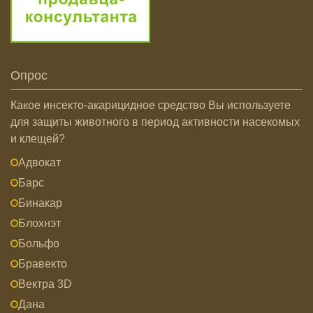
Опрос
Какое инсекто-акарицидное средство Вы используете
для защиты животного в период активности насекомых
и клещей?
Адвокат
Барс
Бинакар
Блохнэт
Больфо
Бравекто
Вектра 3D
Дана