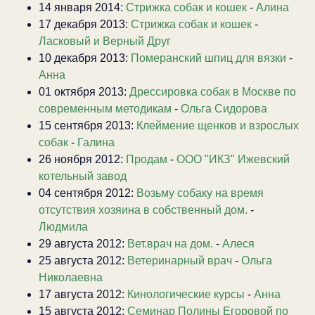
14 января 2014:
Стрижка собак и кошек
-
Алина
17 декабря 2013:
Стрижка собак и кошек
-
Ласковый и Верный Друг
10 декабря 2013:
Померанский шпиц для вязки
-
Анна
01 октября 2013:
Дрессировка собак в Москве по
современным методикам
-
Ольга Сидорова
15 сентября 2013:
Клеймение щенков и взрослых
собак
-
Галина
26 ноября 2012:
Продам
-
ООО "ИКЗ" Ижевский
котельный завод
04 сентября 2012:
Возьму собаку на время
отсутствия хозяина в собственный дом.
-
Людмила
29 августа 2012:
Вет.врач на дом.
-
Алеся
25 августа 2012:
Ветеринарный врач
-
Ольга
Николаевна
17 августа 2012:
Кинологические курсы
-
Анна
15 августа 2012:
Семинар Полины Егоровой по