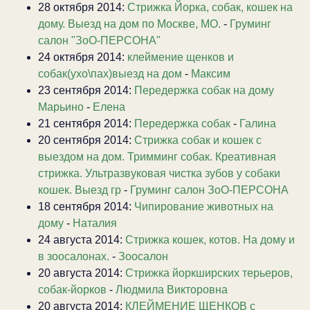
28 октября 2014:
Стрижка Йорка, собак, кошек на
дому. Выезд на дом по Москве, МО.
-
Груминг
салон "ЗоО-ПЕРСОНА"
24 октября 2014:
клеймение щенков и
собак(ухо\пах)выезд на дом
-
Максим
23 сентября 2014:
Передержка собак на дому
Марьино
-
Елена
21 сентября 2014:
Передержка собак
-
Галина
20 сентября 2014:
Стрижка собак и кошек с
выездом на дом. Тримминг собак. Креативная
стрижка. Ультразвуковая чистка зубов у собаки
кошек. Выезд гр
-
Груминг салон ЗоО-ПЕРСОНА
18 сентября 2014:
Чипирование животных на
дому
-
Наталия
24 августа 2014:
Стрижка кошек, котов. На дому и
в зоосалонах.
-
Зоосалон
20 августа 2014:
Стрижка йоркширских терьеров,
собак-йорков
-
Людмила Викторовна
20 августа 2014:
КЛЕЙМЕНИЕ ЩЕНКОВ с