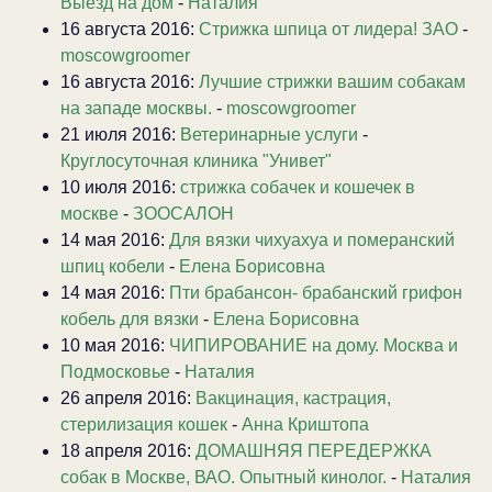
Выезд на дом
-
Наталия
16 августа 2016:
Стрижка шпица от лидера! ЗАО
-
moscowgroomer
16 августа 2016:
Лучшие стрижки вашим собакам
на западе москвы.
-
moscowgroomer
21 июля 2016:
Ветеринарные услуги
-
Круглосуточная клиника "Унивет"
10 июля 2016:
стрижка собачек и кошечек в
москве
-
ЗООСАЛОН
14 мая 2016:
Для вязки чихуахуа и померанский
шпиц кобели
-
Елена Борисовна
14 мая 2016:
Пти брабансон- брабанский грифон
кобель для вязки
-
Елена Борисовна
10 мая 2016:
ЧИПИРОВАНИЕ на дому. Москва и
Подмосковье
-
Наталия
26 апреля 2016:
Вакцинация, кастрация,
стерилизация кошек
-
Анна Криштопа
18 апреля 2016:
ДОМАШНЯЯ ПЕРЕДЕРЖКА
собак в Москве, ВАО. Опытный кинолог.
-
Наталия