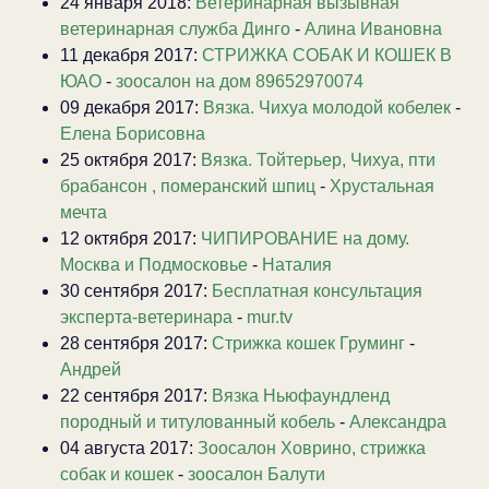
24 января 2018:
Ветеринарная вызывная
ветеринарная служба Динго
-
Алина Ивановна
11 декабря 2017:
СТРИЖКА СОБАК И КОШЕК В
ЮАО
-
зоосалон на дом 89652970074
09 декабря 2017:
Вязка. Чихуа молодой кобелек
-
Елена Борисовна
25 октября 2017:
Вязка. Тойтерьер, Чихуа, пти
брабансон , померанский шпиц
-
Хрустальная
мечта
12 октября 2017:
ЧИПИРОВАНИЕ на дому.
Москва и Подмосковье
-
Наталия
30 сентября 2017:
Бесплатная консультация
эксперта-ветеринара
-
mur.tv
28 сентября 2017:
Стрижка кошек Груминг
-
Андрей
22 сентября 2017:
Вязка Ньюфаундленд
породный и титулованный кобель
-
Александра
04 августа 2017:
Зоосалон Ховрино, стрижка
собак и кошек
-
зоосалон Балути