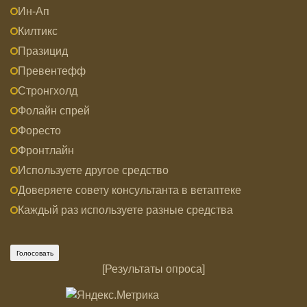
Ин-Ап
Килтикс
Празицид
Превентефф
Стронгхолд
Фолайн спрей
Форесто
Фронтлайн
Используете другое средство
Доверяете совету консультанта в ветаптеке
Каждый раз используете разные средства
[
Результаты опроса
]