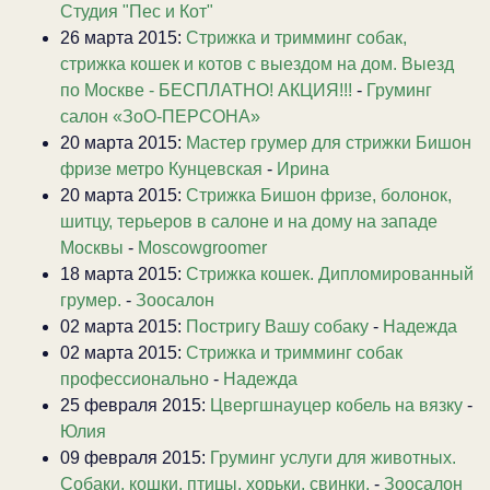
Студия "Пес и Кот"
26 марта 2015:
Стрижка и тримминг собак,
стрижка кошек и котов с выездом на дом. Выезд
по Москве - БЕСПЛАТНО! АКЦИЯ!!!
-
Груминг
салон «ЗоО-ПЕРСОНА»
20 марта 2015:
Мастер грумер для стрижки Бишон
фризе метро Кунцевская
-
Ирина
20 марта 2015:
Стрижка Бишон фризе, болонок,
шитцу, терьеров в салоне и на дому на западе
Москвы
-
Moscowgroomer
18 марта 2015:
Стрижка кошек. Дипломированный
грумер.
-
Зоосалон
02 марта 2015:
Постригу Вашу собаку
-
Надежда
02 марта 2015:
Стрижка и тримминг собак
профессионально
-
Надежда
25 февраля 2015:
Цвергшнауцер кобель на вязку
-
Юлия
09 февраля 2015:
Груминг услуги для животных.
Собаки, кошки, птицы, хорьки, свинки.
-
Зоосалон