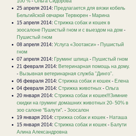
100 %
-
Ольга Сидорова
25 апреля 2014:
Предлагается для вязки кобель
Бельгийской овчарки Тервюрен
-
Марина
15 апреля 2014:
Стрижка собак и кошек в
зоосалоне Пушистый гном и с выездом на дом
-
Пушистый гном
08 апреля 2014:
Услуга «Зоотакси»
-
Пушистый
гном
07 апреля 2014:
Груминг шпица
-
Пушистый гном
21 февраля 2014:
Ветеринарная помощь на дому.
-
Вызывная ветеринарная служба "Динго".
06 февраля 2014:
Стрижка собак и кошек
-
Елена
04 февраля 2014:
Стрижка животных
-
Ольга
20 января 2014:
Стрижка собак и кошек!!!Зимние
скидки на груминг домашних животных 20- 50% в
зоо салоне “Балути”.
-
Зоосалон
19 января 2014:
стрижка собак и кошек
-
Наташа
15 января 2014:
Стрижка собак и кошек
-
Балути
Алина Александровна