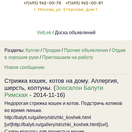
+7(495) 962-00-78
+7(495) 962-00-81
г. Москва, ул. Егерская, дом 1.
VetLek
/ Доска объявлений
Разделы:
Куплю
/
Продам
/
Прочие объявления
/
Отдам
в хорошие руки
/
Приглашаем на работу
Новое сообщение
Стрижка кошек, котов на дому. Аллергия,
шерсть, колтуны. (
Зоосалон Балути
Римская
- 2014-11-16)
Недорогая стрижка кошек и котов. Подстричь котиков
во время линьки.
http://balyti.ru/gallery/strizhki_koshek.html
[url]http://balyti.ru/gallery/strizhki_koshek.html[/url].
Салон красоты для пушистых кошек.