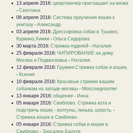
13 апреля 2016:
цвергпинчер приглашает на вязки
-
Светлана
08 апреля 2016:
Система приучения кошек к
унитазу
-
Александр
03 апреля 2016:
Дрессировка собак в Тушино,
Куркино,Химки
-
Ольга Сидорова
30 марта 2016:
Стрижка пуделей
-
Наталия
25 февраля 2016:
ЧИПИРОВАНИЕ на дому.
Москва и Подмосковье
-
Наталия
12 февраля 2016:
Груминг.Стрижка собак и кошек.
-
Ксения
10 февраля 2016:
Красивые стрижки вашим
собачкам на западе москвы
-
Moscowgroomer
13 января 2016:
общение
-
Инна
05 января 2016:
Свиблово. Стрижка кота и
подстричь кошку - колтуны, линька, шерсть.
-
Стрижка кошек в Свиблово.
05 января 2016:
Стрижка собак и кошек в
Свиблово
-
Зоосалон Балути