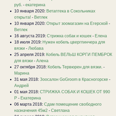
руб.
-
екатерина
10 января 2020:
Ветаптека в Сокольниках
открыта!
-
Ветлек
10 января 2020:
Открыт зоомагазин на Егерской
-
Ветлек
16 августа 2019:
Стрижка собак и кошек
-
Елена
18 июля 2019:
Нужен кобель цвергпинчера для
вязки
-
Любава
25 апреля 2019:
Кобель ВЕЛЬШ КОРГИ ПЕМБРОК
для вязки
-
Алена
27 октября 2018:
Кобель Тервюрен для вязки.
-
Марина
31 мая 2018:
Зоосалон GoGroom в Красногорске
-
Андрей
01 мая 2018:
СТРИЖКА СОБАК И КОШЕК ОТ 990
Р
-
Екатерина
06 марта 2018:
Сдам помещение свободного
назначения 45м2
-
Светлана