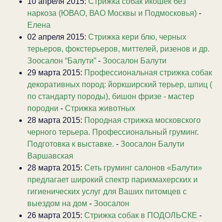
10 апреля 2015:
Стрижка собак икошек без
наркоза (ЮВАО, ВАО Москвы и Подмосковья)
-
Елена
02 апреля 2015:
Стрижка кери блю, черных
терьеров, фокстерьеров, миттелей, ризенов и др.
Зоосалон “Балути”
-
Зоосалон Балути
29 марта 2015:
Профессиональная стрижка собак
декоративных пород: йоркширский терьер, шпиц (
по стандарту породы), бишон фризе - мастер
породни
-
Стрижка животных
28 марта 2015:
Породная стрижка московского
черного терьера. Профессиональный груминг.
Подготовка к выставке.
-
Зоосалон Балути
Варшавская
28 марта 2015:
Сеть груминг салонов «Балути»
предлагает широкий спектр парикмахерских и
гигиенических услуг для Ваших питомцев с
выездом на дом
-
Зоосалон
26 марта 2015:
Стрижка собак в ПОДОЛЬСКЕ
-