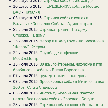
26 августа 2015:
Стрижка собак
-
Александр
10 августа 2015:
ПЕРЕДЕРЖКА собак в Москве,
ВАО
-
Наталия
03 августа 2015:
Стрижка собак и кошек в
Балашихе Зоосалон Собака
-
Администратор
23 июля 2015:
Стрижка Триминг На Дому
-
Стрижка На дому
23 июля 2015:
Набор в школу груминга Зоосалона
"Жером"
-
Жером
22 июля 2015:
Служба дезинфекции
-
МосЭкоЦентр
13 июля 2015:
Вязка , тойтерьеры, чихуахуа и пти
брабансоны кобели
-
Елена Борисовна
07 июля 2015:
грумер- стилист
-
катерина
07 июля 2015:
Дрессировка собак в Митино на все
100 %
-
Ольга Сидорова
03 июля 2015:
Чистка зубного камня, желтого
налета.Все породы собак.
-
Зоосалон Балути
28 июня 2015:
Стрижка собак и кошек без наркоза