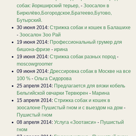
собак: йоркширский терьер,
-
Зоосалон в
Бирюлёво,Богородское,Братеево,Бутово,
Бутырский.
30 июня 2014:
Стрижка собак и кошек в Балашихе
-
Зоосалон Зоо Рай
19 июня 2014:
Профессиональный грумер для
бишона-фризе
-
ирина
19 июня 2014:
Стрижка собак разных пород
-
moscowgroomer
09 июня 2014:
Дрессировка собак в Москве на все
100 %
-
Ольга Сидорова
25 апреля 2014:
Предлагается для вязки кобель
Бельгийской овчарки Тервюрен
-
Марина
15 апреля 2014:
Стрижка собак и кошек в
зоосалоне Пушистый гном и с выездом на дом
-
Пушистый гном
08 апреля 2014:
Услуга «Зоотакси»
-
Пушистый
гном