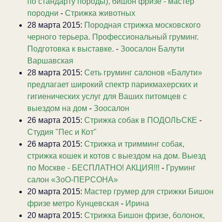
по стандарту породы), бишон фризе - мастер
породни
-
Стрижка животных
28 марта 2015:
Породная стрижка московского
черного терьера. Профессиональный груминг.
Подготовка к выставке.
-
Зоосалон Балути
Варшавская
28 марта 2015:
Сеть груминг салонов «Балути»
предлагает широкий спектр парикмахерских и
гигиенических услуг для Ваших питомцев с
выездом на дом
-
Зоосалон
26 марта 2015:
Стрижка собак в ПОДОЛЬСКЕ
-
Студия "Пес и Кот"
26 марта 2015:
Стрижка и тримминг собак,
стрижка кошек и котов с выездом на дом. Выезд
по Москве - БЕСПЛАТНО! АКЦИЯ!!!
-
Груминг
салон «ЗоО-ПЕРСОНА»
20 марта 2015:
Мастер грумер для стрижки Бишон
фризе метро Кунцевская
-
Ирина
20 марта 2015:
Стрижка Бишон фризе, болонок,