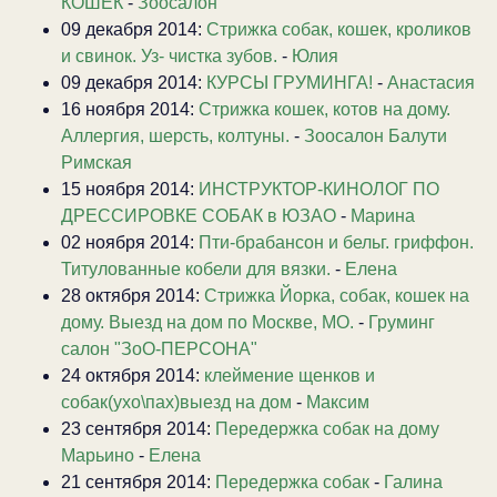
КОШЕК
-
Зоосалон
09 декабря 2014:
Стрижка собак, кошек, кроликов
и свинок. Уз- чистка зубов.
-
Юлия
09 декабря 2014:
КУРСЫ ГРУМИНГА!
-
Анастасия
16 ноября 2014:
Стрижка кошек, котов на дому.
Аллергия, шерсть, колтуны.
-
Зоосалон Балути
Римская
15 ноября 2014:
ИНСТРУКТОР-КИНОЛОГ ПО
ДРЕССИРОВКЕ СОБАК в ЮЗАО
-
Марина
02 ноября 2014:
Пти-брабансон и бельг. гриффон.
Титулованные кобели для вязки.
-
Елена
28 октября 2014:
Стрижка Йорка, собак, кошек на
дому. Выезд на дом по Москве, МО.
-
Груминг
салон "ЗоО-ПЕРСОНА"
24 октября 2014:
клеймение щенков и
собак(ухо\пах)выезд на дом
-
Максим
23 сентября 2014:
Передержка собак на дому
Марьино
-
Елена
21 сентября 2014:
Передержка собак
-
Галина