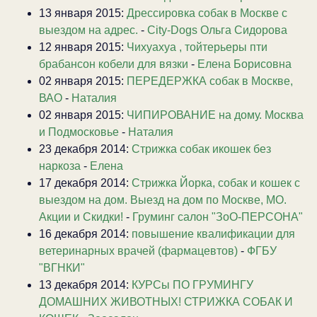
13 января 2015:
Дрессировка собак в Москве с
выездом на адрес.
-
City-Dogs Ольга Сидорова
12 января 2015:
Чихуахуа , тойтерьеры пти
брабансон кобели для вязки
-
Елена Борисовна
02 января 2015:
ПЕРЕДЕРЖКА собак в Москве,
ВАО
-
Наталия
02 января 2015:
ЧИПИРОВАНИЕ на дому. Москва
и Подмосковье
-
Наталия
23 декабря 2014:
Стрижка собак икошек без
наркоза
-
Елена
17 декабря 2014:
Стрижка Йорка, собак и кошек с
выездом на дом. Выезд на дом по Москве, МО.
Акции и Скидки!
-
Груминг салон "ЗоО-ПЕРСОНА"
16 декабря 2014:
повышение квалификации для
ветеринарных врачей (фармацевтов)
-
ФГБУ
"ВГНКИ"
13 декабря 2014:
КУРСы ПО ГРУМИНГУ
ДОМАШНИХ ЖИВОТНЫХ! СТРИЖКА СОБАК И