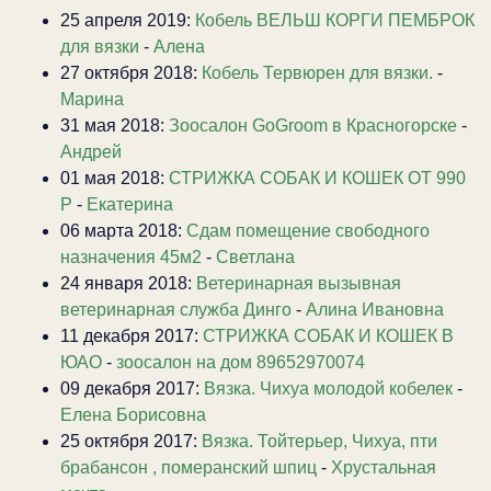
25 апреля 2019:
Кобель ВЕЛЬШ КОРГИ ПЕМБРОК
для вязки
-
Алена
27 октября 2018:
Кобель Тервюрен для вязки.
-
Марина
31 мая 2018:
Зоосалон GoGroom в Красногорске
-
Андрей
01 мая 2018:
СТРИЖКА СОБАК И КОШЕК ОТ 990
Р
-
Екатерина
06 марта 2018:
Сдам помещение свободного
назначения 45м2
-
Светлана
24 января 2018:
Ветеринарная вызывная
ветеринарная служба Динго
-
Алина Ивановна
11 декабря 2017:
СТРИЖКА СОБАК И КОШЕК В
ЮАО
-
зоосалон на дом 89652970074
09 декабря 2017:
Вязка. Чихуа молодой кобелек
-
Елена Борисовна
25 октября 2017:
Вязка. Тойтерьер, Чихуа, пти
брабансон , померанский шпиц
-
Хрустальная