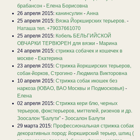
брабансон
-
Елена Борисовна
26 апреля 2015:
канинсулин
-
Анна
25 апреля 2015:
Вязка Йоркширских терьеров.
-
Наташа тел. +79037661070
25 апреля 2015:
Кобель БЕЛЬГИЙСКОЙ
ОВЧАРКИ ТЕРВЮРЕН для вязки
-
Марина
24 апреля 2015:
стрижка собачек и кошечек в
москве
-
Екатерина
23 апреля 2015:
Стрижка йоркширских терьеров,
собак-йорков, Строгино
-
Людмила Викторовна
10 апреля 2015:
Стрижка собак икошек без
наркоза (ЮВАО, ВАО Москвы и Подмосковья)
-
Елена
02 апреля 2015:
Стрижка кери блю, черных
терьеров, фокстерьеров, миттелей, ризенов и др.
Зоосалон “Балути”
-
Зоосалон Балути
29 марта 2015:
Профессиональная стрижка собак
декоративных пород: йоркширский терьер, шпиц (