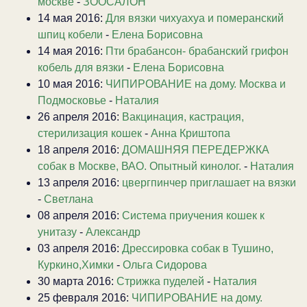
москве
-
ЗООСАЛОН
14 мая 2016:
Для вязки чихуахуа и померанский
шпиц кобели
-
Елена Борисовна
14 мая 2016:
Пти брабансон- брабанский грифон
кобель для вязки
-
Елена Борисовна
10 мая 2016:
ЧИПИРОВАНИЕ на дому. Москва и
Подмосковье
-
Наталия
26 апреля 2016:
Вакцинация, кастрация,
стерилизация кошек
-
Анна Криштопа
18 апреля 2016:
ДОМАШНЯЯ ПЕРЕДЕРЖКА
собак в Москве, ВАО. Опытный кинолог.
-
Наталия
13 апреля 2016:
цвергпинчер приглашает на вязки
-
Светлана
08 апреля 2016:
Система приучения кошек к
унитазу
-
Александр
03 апреля 2016:
Дрессировка собак в Тушино,
Куркино,Химки
-
Ольга Сидорова
30 марта 2016:
Стрижка пуделей
-
Наталия
25 февраля 2016:
ЧИПИРОВАНИЕ на дому.