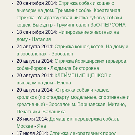
20 сентября 2014:
Стрижка собак и кошек с
выездом на дом. Тримминг собак. Креативная
стрижка. Ультразвуковая чистка зубов у собаки
кошек. Выезд гр
-
Груминг салон ЗоО-ПЕРСОНА
18 сентября 2014:
Чипирование животных на
дому
-
Наталия
24 августа 2014:
Стрижка кошек, котов. На дому и
в зоосалонах.
-
Зоосалон
20 августа 2014:
Стрижка йоркширских терьеров,
собак-йорков
-
Людмила Викторовна
20 августа 2014:
КЛЕЙМЕНИЕ ЩЕНКОВ с
выездом на дом
-
Елена
20 августа 2014:
-Стрижка собак и кошек,
кроликов (по стандарту, модельные, спортивные и
креативные)
-
Зоосалон м. Варшавская, Митино,
Печатники, Балашиха
28 июля 2014:
Домашняя передержка собак в
Москве
-
Яна
17 июля 2014:
Стрижка декоративных пород