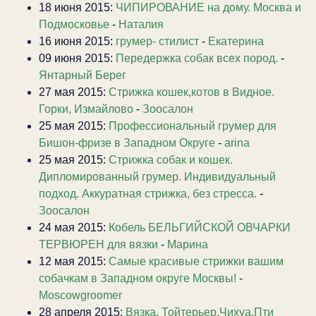
18 июня 2015:
ЧИПИРОВАНИЕ на дому. Москва и
Подмосковье
-
Наталия
16 июня 2015:
грумер- стилист
-
Екатерина
09 июня 2015:
Передержка собак всех пород.
-
Янтарный Берег
27 мая 2015:
Стрижка кошек,котов в Видное.
Горки, Измайлово
-
Зоосалон
25 мая 2015:
Профессиональный грумер для
Бишон-фризе в Западном Округе
-
arina
25 мая 2015:
Стрижка собак и кошек.
Дипломированный грумер. Индивидуальный
подход. Аккуратная стрижка, без стресса.
-
Зоосалон
24 мая 2015:
Кобель БЕЛЬГИЙСКОЙ ОВЧАРКИ
ТЕРВЮРЕН для вязки
-
Марина
12 мая 2015:
Самые красивые стрижки вашим
собачкам в Западном округе Москвы!
-
Moscowgroomer
28 апреля 2015:
Вязка. Тойтерьер,Чихуа,Пти