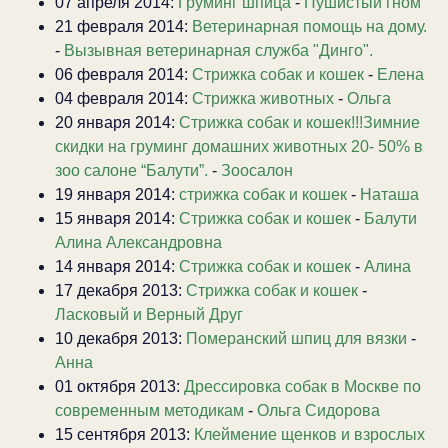
07 апреля 2014:
Груминг шпица
-
Пушистый гном
21 февраля 2014:
Ветеринарная помощь на дому.
-
Вызывная ветеринарная служба "Динго".
06 февраля 2014:
Стрижка собак и кошек
-
Елена
04 февраля 2014:
Стрижка животных
-
Ольга
20 января 2014:
Стрижка собак и кошек!!!Зимние
скидки на груминг домашних животных 20- 50% в
зоо салоне “Балути”.
-
Зоосалон
19 января 2014:
стрижка собак и кошек
-
Наташа
15 января 2014:
Стрижка собак и кошек
-
Балути
Алина Александровна
14 января 2014:
Стрижка собак и кошек
-
Алина
17 декабря 2013:
Стрижка собак и кошек
-
Ласковый и Верный Друг
10 декабря 2013:
Померанский шпиц для вязки
-
Анна
01 октября 2013:
Дрессировка собак в Москве по
современным методикам
-
Ольга Сидорова
15 сентября 2013:
Клеймение щенков и взрослых