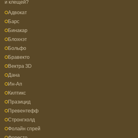
и клещей?
Адвокат
Барс
Бинакар
Блохнэт
Больфо
Бравекто
Вектра 3D
Дана
Ин-Ап
Килтикс
Празицид
Превентефф
Стронгхолд
Фолайн спрей
Форесто