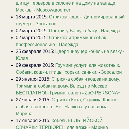
шитцу, терьеров в салоне и на дому на западе
Москвы
-
Moscowgroomer
18 марта 2015:
Стрижка кошек. Дипломированный
грумер.
-
Зоосалон
02 марта 2015:
Постригу Вашу собаку
-
Надежда
02 марта 2015:
Стрижка и тримминг собак
профессионально
-
Надежда
25 февраля 2015:
Цвергшнауцер кобель на вязку
-
Юлия
09 февраля 2015:
Груминг услуги для животных.
Собаки, кошки, птицы, хорьки, свинки.
-
Зоосалон
29 января 2015:
Стрижка собак и кошек на дому.
Тримминг собак на дому. Выезд по Москве
БЕСПЛАТНО!
-
Груминг салон «ZoO-PERSONA»
27 января 2015:
Стрижка Кота, Стрижка Кошки-
любая сложность, Без Наркоза, у вас дома.
-
Марина
17 января 2015:
Кобель БЕЛЬГИЙСКОЙ
ОВЧАРКИ ТЕРВЮРЕН для вязки
-
Марина