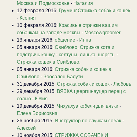
Москва и Подмосковье
-
Наталия
12 февраля 2016:
Груминг.Стрижка собак и кошек.
-
Ксения
10 февраля 2016:
Красивые стрижки вашим
собачкам на западе москвы
-
Moscowgroomer
13 января 2016:
общение
-
Инна
05 января 2016:
Свиблово. Стрижка кота и
подстричь кошку - колтуны, линька, шерсть.
-
Стрижка кошек в Свиблово.
05 января 2016:
Стрижка собак и кошек в
Свиблово
-
Зоосалон Балути
31 декабря 2015:
Стрижка собак и кошек
-
Любовь
29 декабря 2015:
ВЯЗКА цвергшнауцер перец с
солью
-
Юлия
19 декабря 2015:
Чихуахуа кобели для вязки
-
Елена Борисовна
26 ноября 2015:
Инструктор по случкам собак
-
Алексей
10 ноября 2015:
СТРИЖКА СОБАЧЕК И