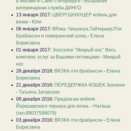
в Москве и Санкт-Петербурге
-
Вызывная
ветеринарная служба ДИНГО
13 января 2017:
ЦВЕРГШНАУЦЕР кобель для
вязки
-
Юля
06 января 2017:
ВЯзка. Чихуахуа,Тойтерьер,Пти
Брабансон и померанский шпиц
-
Елена
Борисовна
01 января 2017:
Зоосалон "Мокрый нос" Весь
комплекс услуг за Вашими питомцами
-
Мокрый
нос
28 декабря 2016:
ВЯЗКА пти брабансон
-
Елена
Борисовна
21 декабря 2016:
ПЕРЕДЕРЖКА КОШЕК Зооняня
-
Татьяна Загорская
08 декабря 2016:
Предлагаю кобеля
Йоркширского терьера для вязок.
-
Наташа
(тел.89037599079)
03 декабря 2016:
ВЯЗКА пти брабансон
-
Елена
Борисовна