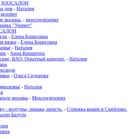
-
ЗООСАЛОН
а дом
-
Наталия
groomer
де москвы.
-
moscowgroomer
иника "Унивет"
САЛОН
бели
-
Елена Борисовна
ля вязки
-
Елена Борисовна
ковье
-
Наталия
шек
-
Анна Криштопа
е, ВАО. Опытный кинолог.
-
Наталия
ана
ксандр
имки
-
Ольга Сидорова
московье
-
Наталия
ия
ападе москвы
-
Moscowgroomer
у - колтуны, линька, шерсть.
-
Стрижка кошек в Свиблово.
алон Балути
лия
овна