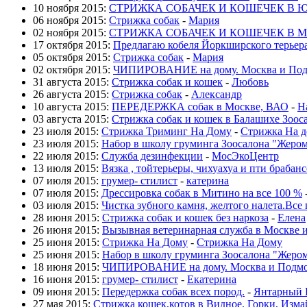
10 ноября 2015:
СТРИЖКА СОБАЧЕК И КОШЕЧЕК В 
06 ноября 2015:
Стрижка собак
-
Мария
02 ноября 2015:
СТРИЖКА СОБАЧЕК И КОШЕЧЕК В 
17 октября 2015:
Предлагаю кобеля Йоркширского терьера
05 октября 2015:
Стрижка собак
-
Мария
02 октября 2015:
ЧИПИРОВАНИЕ на дому. Москва и Под
31 августа 2015:
Стрижка собак и кошек
-
Любовь
26 августа 2015:
Стрижка собак
-
Александр
10 августа 2015:
ПЕРЕДЕРЖКА собак в Москве, ВАО
-
Н
03 августа 2015:
Стрижка собак и кошек в Балашихе Зоос
23 июля 2015:
Стрижка Триминг На Дому
-
Стрижка На 
23 июля 2015:
Набор в школу груминга Зоосалона "Жеро
22 июля 2015:
Служба дезинфекции
-
МосЭкоЦентр
13 июля 2015:
Вязка , тойтерьеры, чихуахуа и пти брабан
07 июля 2015:
грумер- стилист
-
катерина
07 июля 2015:
Дрессировка собак в Митино на все 100 %
03 июля 2015:
Чистка зубного камня, желтого налета.Все 
28 июня 2015:
Стрижка собак и кошек без наркоза
-
Елена
26 июня 2015:
Вызывная ветеринарная служба в Москве 
25 июня 2015:
Стрижка На Дому
-
Стрижка На Дому
25 июня 2015:
Набор в школу груминга Зоосалона "Жеро
18 июня 2015:
ЧИПИРОВАНИЕ на дому. Москва и Подмо
16 июня 2015:
грумер- стилист
-
Екатерина
09 июня 2015:
Передержка собак всех пород.
-
Янтарный 
27 мая 2015:
Стрижка кошек,котов в Видное. Горки, Изма