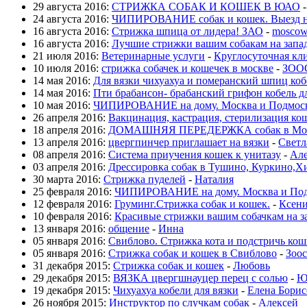
29 августа 2016:
СТРИЖКА СОБАК И КОШЕК В ЮАО
24 августа 2016:
ЧИПИРОВАНИЕ собак и кошек. Выезд н
16 августа 2016:
Стрижка шпица от лидера! ЗАО
-
moscow
16 августа 2016:
Лучшие стрижки вашим собакам на запа
21 июля 2016:
Ветеринарные услуги
-
Круглосуточная кл
10 июля 2016:
стрижка собачек и кошечек в москве
-
ЗОО
14 мая 2016:
Для вязки чихуахуа и померанский шпиц ко
14 мая 2016:
Пти брабансон- брабанский грифон кобель д
10 мая 2016:
ЧИПИРОВАНИЕ на дому. Москва и Подмос
26 апреля 2016:
Вакцинация, кастрация, стерилизация ко
18 апреля 2016:
ДОМАШНЯЯ ПЕРЕДЕРЖКА собак в Москв
13 апреля 2016:
цвергпинчер приглашает на вязки
-
Светл
08 апреля 2016:
Система приучения кошек к унитазу
-
Але
03 апреля 2016:
Дрессировка собак в Тушино, Куркино,Х
30 марта 2016:
Стрижка пуделей
-
Наталия
25 февраля 2016:
ЧИПИРОВАНИЕ на дому. Москва и Под
12 февраля 2016:
Груминг.Стрижка собак и кошек.
-
Ксен
10 февраля 2016:
Красивые стрижки вашим собачкам на з
13 января 2016:
общение
-
Инна
05 января 2016:
Свиблово. Стрижка кота и подстричь кошк
05 января 2016:
Стрижка собак и кошек в Свиблово
-
Зоос
31 декабря 2015:
Стрижка собак и кошек
-
Любовь
29 декабря 2015:
ВЯЗКА цвергшнауцер перец с солью
-
Ю
19 декабря 2015:
Чихуахуа кобели для вязки
-
Елена Борис
26 ноября 2015:
Инструктор по случкам собак
-
Алексей