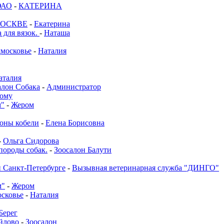
ЮАО
-
КАТЕРИНА
МОСКВЕ
-
Екатерина
 для вязок.
-
Наташа
московье
-
Наталия
аталия
алон Собака
-
Администратор
дому
м"
-
Жером
соны кобели
-
Елена Борисовна
-
Ольга Сидорова
породы собак.
-
Зоосалон Балути
и Санкт-Петербурге
-
Вызывная ветеринарная служба "ДИНГО"
м"
-
Жером
сковье
-
Наталия
Берег
йлово
-
Зоосалон