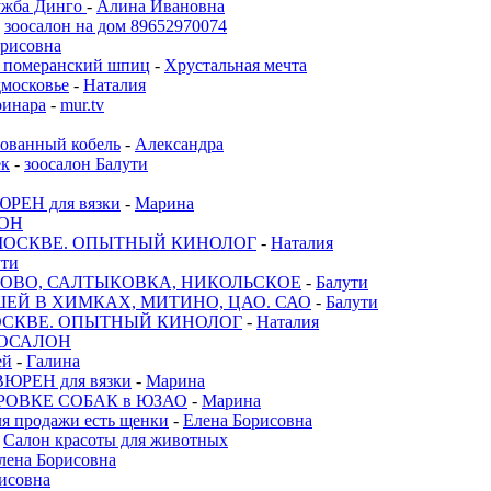
лужба Динго
-
Алина Ивановна
-
зоосалон на дом 89652970074
орисовна
 , померанский шпиц
-
Хрустальная мечта
московье
-
Наталия
ринара
-
mur.tv
ованный кобель
-
Александра
ек
-
зоосалон Балути
РЕН для вязки
-
Марина
ОН
МОСКВЕ. ОПЫТНЫЙ КИНОЛОГ
-
Наталия
ути
ОВО, САЛТЫКОВКА, НИКОЛЬСКОЕ
-
Балути
ЕЙ В ХИМКАХ, МИТИНО, ЦАО. САО
-
Балути
ОСКВЕ. ОПЫТНЫЙ КИНОЛОГ
-
Наталия
ОСАЛОН
ей
-
Галина
ЮРЕН для вязки
-
Марина
РОВКЕ СОБАК в ЮЗАО
-
Марина
я продажи есть щенки
-
Елена Борисовна
-
Салон красоты для животных
лена Борисовна
исовна