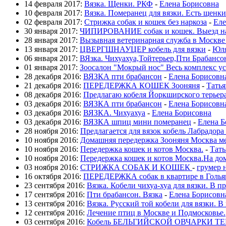
14 февраля 2017:
Вязка. Щенки. РКФ
-
Елена Борисовна
10 февраля 2017:
Вязка. Померанец для вязки. Есть щенки
02 февраля 2017:
Стрижка собак и кошек без наркоза
-
Еле
30 января 2017:
ЧИПИРОВАНИЕ собак и кошек. Выезд н
28 января 2017:
Вызывная ветеринарная служба в Москве
13 января 2017:
ЦВЕРГШНАУЦЕР кобель для вязки
-
Юл
06 января 2017:
ВЯзка. Чихуахуа,Тойтерьер,Пти Брабанс
01 января 2017:
Зоосалон "Мокрый нос" Весь комплекс у
28 декабря 2016:
ВЯЗКА пти брабансон
-
Елена Борисовн
21 декабря 2016:
ПЕРЕДЕРЖКА КОШЕК Зооняня
-
Татья
08 декабря 2016:
Предлагаю кобеля Йоркширского терьера
03 декабря 2016:
ВЯЗКА пти брабансон
-
Елена Борисовн
03 декабря 2016:
ВЯЗКА. Чихуахуа
-
Елена Борисовна
03 декабря 2016:
ВЯЗКА шпиц мини померанец
-
Елена Б
28 ноября 2016:
Предлагается для вязок кобель Лабрадора
10 ноября 2016:
Домашняя передержка Зооняня Москва м
10 ноября 2016:
Передержка кошек и котов Москва.
-
Тать
10 ноября 2016:
Передержка кошек и котов Москва.На дом
03 ноября 2016:
СТРИЖКА СОБАК И КОШЕК
-
грумер 
16 октября 2016:
ПЕРЕДЕРЖКА собак в квартире в Голья
23 сентября 2016:
Вязка. Кобели чихуа-хуа для вязки. В п
17 сентября 2016:
Пти брабансон. Вязка
-
Елена Борисовн
13 сентября 2016:
Вязка. Русский той кобели для вязки. В
12 сентября 2016:
Лечение птиц в Москве и Подмосковье.
03 сентября 2016:
Кобель БЕЛЬГИЙСКОЙ ОВЧАРКИ ТЕР