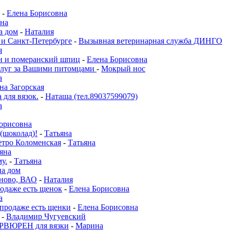
-
Елена Борисовна
на
а дом
-
Наталия
 и Санкт-Петербурге
-
Вызывная ветеринарная служба ДИНГО
я
он и померанский шпиц
-
Елена Борисовна
слуг за Вашими питомцами
-
Мокрый нос
а
на Загорская
 для вязок.
-
Наташа (тел.89037599079)
а
орисовна
 (шоколад)!
-
Татьяна
етро Коломенская
-
Татьяна
яна
у.
-
Татьяна
на дом
ново, ВАО
-
Наталия
родаже есть щенок
-
Елена Борисовна
а
 продаже есть щенки
-
Елена Борисовна
-
Владимир Чугуевский
ВЮРЕН для вязки
-
Марина