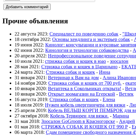
Прочие объявления
22 августа 2023:
Специалист по поведению собак
-
"Школ
18 сентября 2022:
Основы хендлинга и экстерьер собак
-
19 июня 2022:
Кинолог: консультации и курсовые занятия
02 июня 2022:
Кинология и технологии собаководства
-
А
20 апреля 2022:
Непрофессиональное поведение сотрудни
10 июля 2021:
стрижка собак и кошек в юао
-
зоосалон
28 мая 2021:
Стрижка собак и кошек в Царицыно
-
ЕКАТ
24 марта 2021:
Стрижка собак и кошек
-
Инна
31 января 2021:
Ветеринар к Вам на дом
-
Алина Ивановн
14 ноября 2020:
Стрижка собак и кошек от 700 руб.
-
екат
10 января 2020:
Ветаптека в Сокольниках открыта!
-
Ветл
10 января 2020:
Открыт зоомагазин на Егерской
-
Ветлек
16 августа 2019:
Стрижка собак и кошек
-
Елена
18 июля 2019:
Нужен кобель цвергпинчера для вязки
-
Лю
25 апреля 2019:
Кобель ВЕЛЬШ КОРГИ ПЕМБРОК для вя
27 октября 2018:
Кобель Тервюрен для вязки.
-
Марина
31 мая 2018:
Зоосалон GoGroom в Красногорске
-
Андрей
01 мая 2018:
СТРИЖКА СОБАК И КОШЕК ОТ 990 Р
-
Е
06 марта 2018:
Сдам помещение свободного назначения 4