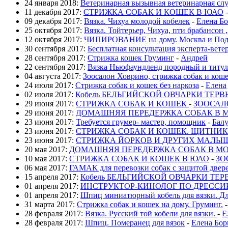
24 января 2018:
Ветеринарная вызывная ветеринарная с
11 декабря 2017:
СТРИЖКА СОБАК И КОШЕК В ЮАО
09 декабря 2017:
Вязка. Чихуа молодой кобелек
-
Елена Б
25 октября 2017:
Вязка. Тойтерьер, Чихуа, пти брабансон
12 октября 2017:
ЧИПИРОВАНИЕ на дому. Москва и Под
30 сентября 2017:
Бесплатная консультация эксперта-вете
28 сентября 2017:
Стрижка кошек Груминг
-
Андрей
22 сентября 2017:
Вязка Ньюфаундленд породный и титул
04 августа 2017:
Зоосалон Ховрино, стрижка собак и кош
24 июля 2017:
Стрижка собак и кошек без наркоза
-
Елена
02 июля 2017:
Кобель БЕЛЬГИЙСКОЙ ОВЧАРКИ ТЕРВЮ
29 июня 2017:
СТРИЖКА СОБАК И КОШЕК
-
ЗООСАЛ
29 июня 2017:
ДОМАШНЯЯ ПЕРЕДЕРЖКА СОБАК В 
23 июня 2017:
Требуется грумер- мастер, помощник
-
Бал
23 июня 2017:
СТРИЖКА СОБАК И КОШЕК. ЩИТНИК
23 июня 2017:
CТРИЖКА ЙОРКОВ И ДРУГИХ МАЛЫШ
20 мая 2017:
ДОМАШНЯЯ ПЕРЕДЕРЖКА СОБАК В М
10 мая 2017:
СТРИЖКА СОБАК И КОШЕК В ЮАО
-
ЗО
06 мая 2017:
ГАМАК для перевозки собак с защитой двер
15 апреля 2017:
Кобель БЕЛЬГИЙСКОЙ ОВЧАРКИ ТЕРВ
01 апреля 2017:
ИНСТРУКТОР-КИНОЛОГ ПО ДРЕССИ
01 апреля 2017:
Шпиц миниатюрный кобель для вязки. Дл
31 марта 2017:
Стрижка собак и кошек на дому. Груминг.
28 февраля 2017:
Вязка. Русский той кобели для вязки.
-
Е
28 февраля 2017:
Шпиц. Померанец для вязок
-
Елена Бор