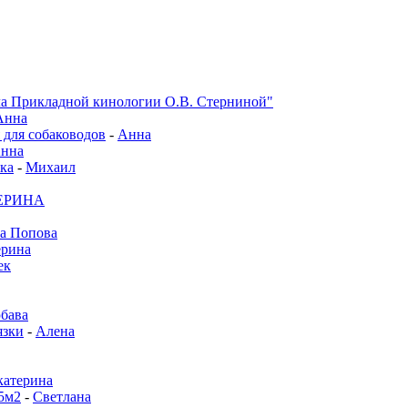
а Прикладной кинологии О.В. Стерниной"
Анна
 для собаководов
-
Анна
нна
ка
-
Михаил
ЕРИНА
а Попова
ерина
ек
бава
зки
-
Алена
катерина
5м2
-
Светлана