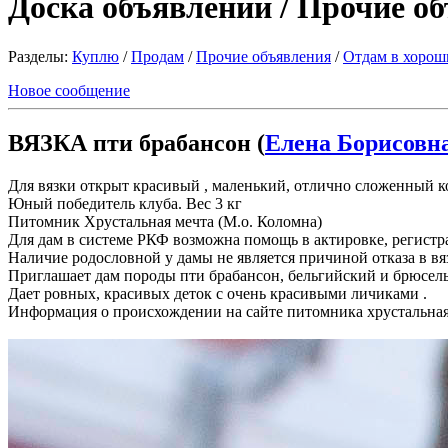
Доска объявлений / Прочие о
Разделы:
Куплю
/
Продам
/
Прочие объявления
/
Отдам в хорош
Новое сообщение
ВЯЗКА пти брабансон (
Елена Борисовн
Для вязки открыт красивый , маленький, отлично сложенный к
Юный победитель клуба. Вес 3 кг
Питомник Хрустальная мечта (М.о. Коломна)
Для дам в системе РКФ возможна помощь в актировке, регистр
Наличие родословной у дамы не является причиной отказа в вяз
Приглашает дам породы пти брабансон, бельгийский и брюсел
Дает ровных, красивых деток с очень красивыми личиками .
Информация о происхождении на сайте питомника хрустальная 