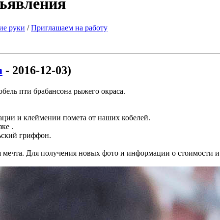
бъявления
ие руки
/
Приглашаем на работу
а
- 2016-12-03)
обель пти брабансона рыжего окраса.
ации и клеймении помета от наших кобелей.
ке .
ьский гриффон.
мечта. Для получения новых фото и информации о стоимости и 