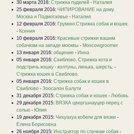
30 марта 2016:
Стрижка пуделей
-
Наталия
25 февраля 2016:
ЧИПИРОВАНИЕ на дому.
Москва и Подмосковье
-
Наталия
12 февраля 2016:
Груминг.Стрижка собак и кошек.
-
Ксения
10 февраля 2016:
Красивые стрижки вашим
собачкам на западе москвы
-
Moscowgroomer
13 января 2016:
общение
-
Инна
05 января 2016:
Свиблово. Стрижка кота и
подстричь кошку - колтуны, линька, шерсть.
-
Стрижка кошек в Свиблово.
05 января 2016:
Стрижка собак и кошек в
Свиблово
-
Зоосалон Балути
31 декабря 2015:
Стрижка собак и кошек
-
Любовь
29 декабря 2015:
ВЯЗКА цвергшнауцер перец с
солью
-
Юлия
19 декабря 2015:
Чихуахуа кобели для вязки
-
Елена Борисовна
26 ноября 2015:
Инструктор по случкам собак
-