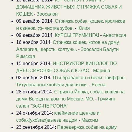
ДОМАШНИХ ЖИВОТНЫХ! СТРИЖКА СОБАК И
КОШЕК
-
Зоосалон
09 декабря 2014:
Стрижка собак, кошек, кроликов
и свинок. Уз- чистка зубов.
-
Юлия
09 декабря 2014:
КУРСЫ ГРУМИНГА!
-
Анастасия
16 ноября 2014:
Стрижка кошек, котов на дому.
Аллергия, шерсть, колтуны.
-
Зоосалон Балути
Римская
15 ноября 2014:
ИНСТРУКТОР-КИНОЛОГ ПО
ДРЕССИРОВКЕ СОБАК в ЮЗАО
-
Марина
02 ноября 2014:
Пти-брабансон и бельг. гриффон.
Титулованные кобели для вязки.
-
Елена
28 октября 2014:
Стрижка Йорка, собак, кошек на
дому. Выезд на дом по Москве, МО.
-
Груминг
салон "ЗоО-ПЕРСОНА"
24 октября 2014:
клеймение щенков и
собак(ухо\пах)выезд на дом
-
Максим
23 сентября 2014:
Передержка собак на дому