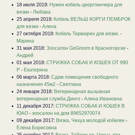
18 июля 2019:
Нужен кобель цвергпинчера для
вязки
-
Любава
25 апреля 2019:
Кобель ВЕЛЬШ КОРГИ ПЕМБРОК
для вязки
-
Алена
27 октября 2018:
Кобель Тервюрен для вязки.
-
Марина
31 мая 2018:
Зоосалон GoGroom в Красногорске
-
Андрей
01 мая 2018:
СТРИЖКА СОБАК И КОШЕК ОТ 990
Р
-
Екатерина
06 марта 2018:
Сдам помещение свободного
назначения 45м2
-
Светлана
24 января 2018:
Ветеринарная вызывная
ветеринарная служба Динго
-
Алина Ивановна
11 декабря 2017:
СТРИЖКА СОБАК И КОШЕК В
ЮАО
-
зоосалон на дом 89652970074
09 декабря 2017:
Вязка. Чихуа молодой кобелек
-
Елена Борисовна
25 октября 2017:
Вязка. Тойтерьер, Чихуа, пти