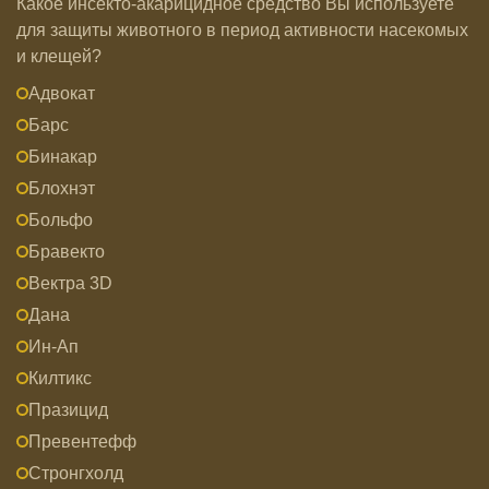
Какое инсекто-акарицидное средство Вы используете
для защиты животного в период активности насекомых
и клещей?
Адвокат
Барс
Бинакар
Блохнэт
Больфо
Бравекто
Вектра 3D
Дана
Ин-Ап
Килтикс
Празицид
Превентефф
Стронгхолд