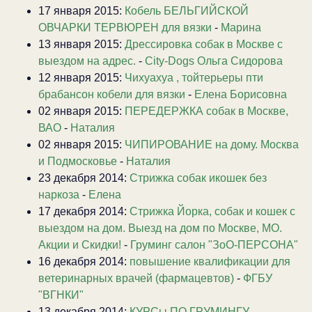
17 января 2015:
Кобель БЕЛЬГИЙСКОЙ
ОВЧАРКИ ТЕРВЮРЕН для вязки
-
Марина
13 января 2015:
Дрессировка собак в Москве с
выездом на адрес.
-
City-Dogs Ольга Сидорова
12 января 2015:
Чихуахуа , тойтерьеры пти
брабансон кобели для вязки
-
Елена Борисовна
02 января 2015:
ПЕРЕДЕРЖКА собак в Москве,
ВАО
-
Наталия
02 января 2015:
ЧИПИРОВАНИЕ на дому. Москва
и Подмосковье
-
Наталия
23 декабря 2014:
Стрижка собак икошек без
наркоза
-
Елена
17 декабря 2014:
Стрижка Йорка, собак и кошек с
выездом на дом. Выезд на дом по Москве, МО.
Акции и Скидки!
-
Груминг салон "ЗоО-ПЕРСОНА"
16 декабря 2014:
повышение квалификации для
ветеринарных врачей (фармацевтов)
-
ФГБУ
"ВГНКИ"
13 декабря 2014:
КУРСы ПО ГРУМИНГУ