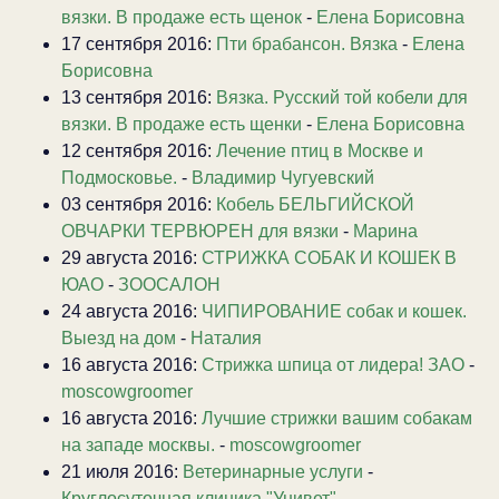
вязки. В продаже есть щенок
-
Елена Борисовна
17 сентября 2016:
Пти брабансон. Вязка
-
Елена
Борисовна
13 сентября 2016:
Вязка. Русский той кобели для
вязки. В продаже есть щенки
-
Елена Борисовна
12 сентября 2016:
Лечение птиц в Москве и
Подмосковье.
-
Владимир Чугуевский
03 сентября 2016:
Кобель БЕЛЬГИЙСКОЙ
ОВЧАРКИ ТЕРВЮРЕН для вязки
-
Марина
29 августа 2016:
СТРИЖКА СОБАК И КОШЕК В
ЮАО
-
ЗООСАЛОН
24 августа 2016:
ЧИПИРОВАНИЕ собак и кошек.
Выезд на дом
-
Наталия
16 августа 2016:
Стрижка шпица от лидера! ЗАО
-
moscowgroomer
16 августа 2016:
Лучшие стрижки вашим собакам
на западе москвы.
-
moscowgroomer
21 июля 2016:
Ветеринарные услуги
-
Круглосуточная клиника "Унивет"