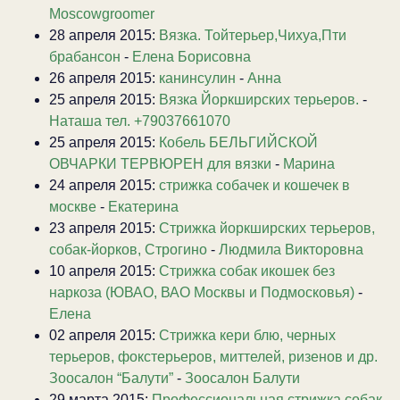
Moscowgroomer
28 апреля 2015:
Вязка. Тойтерьер,Чихуа,Пти
брабансон
-
Елена Борисовна
26 апреля 2015:
канинсулин
-
Анна
25 апреля 2015:
Вязка Йоркширских терьеров.
-
Наташа тел. +79037661070
25 апреля 2015:
Кобель БЕЛЬГИЙСКОЙ
ОВЧАРКИ ТЕРВЮРЕН для вязки
-
Марина
24 апреля 2015:
стрижка собачек и кошечек в
москве
-
Екатерина
23 апреля 2015:
Стрижка йоркширских терьеров,
собак-йорков, Строгино
-
Людмила Викторовна
10 апреля 2015:
Стрижка собак икошек без
наркоза (ЮВАО, ВАО Москвы и Подмосковья)
-
Елена
02 апреля 2015:
Стрижка кери блю, черных
терьеров, фокстерьеров, миттелей, ризенов и др.
Зоосалон “Балути”
-
Зоосалон Балути
29 марта 2015:
Профессиональная стрижка собак