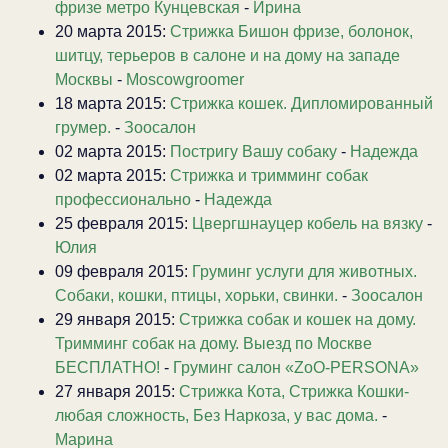
фризе метро Кунцевская
-
Ирина
20 марта 2015:
Стрижка Бишон фризе, болонок,
шитцу, терьеров в салоне и на дому на западе
Москвы
-
Moscowgroomer
18 марта 2015:
Стрижка кошек. Дипломированный
грумер.
-
Зоосалон
02 марта 2015:
Постригу Вашу собаку
-
Надежда
02 марта 2015:
Стрижка и тримминг собак
профессионально
-
Надежда
25 февраля 2015:
Цвергшнауцер кобель на вязку
-
Юлия
09 февраля 2015:
Груминг услуги для животных.
Собаки, кошки, птицы, хорьки, свинки.
-
Зоосалон
29 января 2015:
Стрижка собак и кошек на дому.
Тримминг собак на дому. Выезд по Москве
БЕСПЛАТНО!
-
Груминг салон «ZoO-PERSONA»
27 января 2015:
Стрижка Кота, Стрижка Кошки-
любая сложность, Без Наркоза, у вас дома.
-
Марина