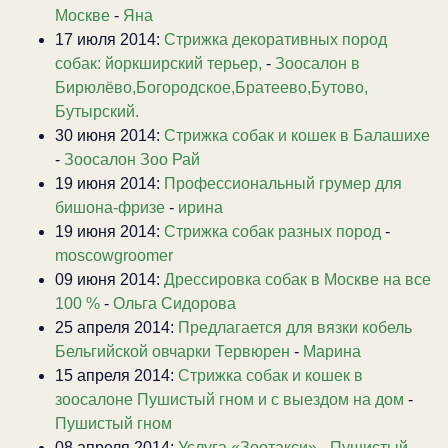
Москве
-
Яна
17 июля 2014:
Стрижка декоративных пород
собак: йоркширский терьер,
-
Зоосалон в
Бирюлёво,Богородское,Братеево,Бутово,
Бутырский.
30 июня 2014:
Стрижка собак и кошек в Балашихе
-
Зоосалон Зоо Рай
19 июня 2014:
Профессиональный грумер для
бишона-фризе
-
ирина
19 июня 2014:
Стрижка собак разных пород
-
moscowgroomer
09 июня 2014:
Дрессировка собак в Москве на все
100 %
-
Ольга Сидорова
25 апреля 2014:
Предлагается для вязки кобель
Бельгийской овчарки Тервюрен
-
Марина
15 апреля 2014:
Стрижка собак и кошек в
зоосалоне Пушистый гном и с выездом на дом
-
Пушистый гном
08 апреля 2014:
Услуга «Зоотакси»
-
Пушистый