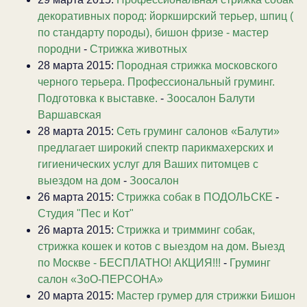
декоративных пород: йоркширский терьер, шпиц (
по стандарту породы), бишон фризе - мастер
породни
-
Стрижка животных
28 марта 2015:
Породная стрижка московского
черного терьера. Профессиональный груминг.
Подготовка к выставке.
-
Зоосалон Балути
Варшавская
28 марта 2015:
Сеть груминг салонов «Балути»
предлагает широкий спектр парикмахерских и
гигиенических услуг для Ваших питомцев с
выездом на дом
-
Зоосалон
26 марта 2015:
Стрижка собак в ПОДОЛЬСКЕ
-
Студия "Пес и Кот"
26 марта 2015:
Стрижка и тримминг собак,
стрижка кошек и котов с выездом на дом. Выезд
по Москве - БЕСПЛАТНО! АКЦИЯ!!!
-
Груминг
салон «ЗоО-ПЕРСОНА»
20 марта 2015:
Мастер грумер для стрижки Бишон