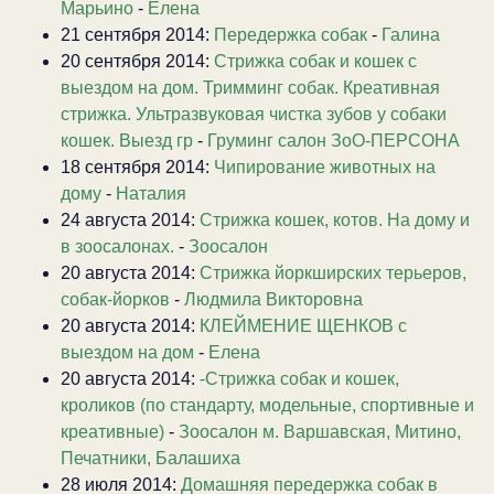
Марьино
-
Елена
21 сентября 2014:
Передержка собак
-
Галина
20 сентября 2014:
Стрижка собак и кошек с
выездом на дом. Тримминг собак. Креативная
стрижка. Ультразвуковая чистка зубов у собаки
кошек. Выезд гр
-
Груминг салон ЗоО-ПЕРСОНА
18 сентября 2014:
Чипирование животных на
дому
-
Наталия
24 августа 2014:
Стрижка кошек, котов. На дому и
в зоосалонах.
-
Зоосалон
20 августа 2014:
Стрижка йоркширских терьеров,
собак-йорков
-
Людмила Викторовна
20 августа 2014:
КЛЕЙМЕНИЕ ЩЕНКОВ с
выездом на дом
-
Елена
20 августа 2014:
-Стрижка собак и кошек,
кроликов (по стандарту, модельные, спортивные и
креативные)
-
Зоосалон м. Варшавская, Митино,
Печатники, Балашиха
28 июля 2014:
Домашняя передержка собак в