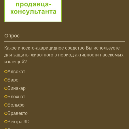
Опрос
Какое инсекто-акарицидное средство Вы используете
для защиты животного в период активности насекомых
и клещей?
Адвокат
Барс
Бинакар
Блохнэт
Больфо
Бравекто
Вектра 3D