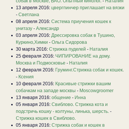
собак в Москве, ВАО. Опытный кинолог.
-
Наталия
13 апреля 2016:
цвергпинчер приглашает на вязки
-
Светлана
08 апреля 2016:
Система приучения кошек к
унитазу
-
Александр
03 апреля 2016:
Дрессировка собак в Тушино,
Куркино,Химки
-
Ольга Сидорова
30 марта 2016:
Стрижка пуделей
-
Наталия
25 февраля 2016:
ЧИПИРОВАНИЕ на дому.
Москва и Подмосковье
-
Наталия
12 февраля 2016:
Груминг.Стрижка собак и кошек.
-
Ксения
10 февраля 2016:
Красивые стрижки вашим
собачкам на западе москвы
-
Moscowgroomer
13 января 2016:
общение
-
Инна
05 января 2016:
Свиблово. Стрижка кота и
подстричь кошку - колтуны, линька, шерсть.
-
Стрижка кошек в Свиблово.
05 января 2016:
Стрижка собак и кошек в