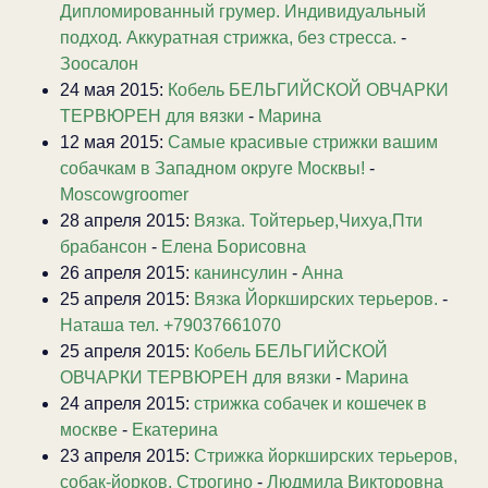
Дипломированный грумер. Индивидуальный
подход. Аккуратная стрижка, без стресса.
-
Зоосалон
24 мая 2015:
Кобель БЕЛЬГИЙСКОЙ ОВЧАРКИ
ТЕРВЮРЕН для вязки
-
Марина
12 мая 2015:
Самые красивые стрижки вашим
собачкам в Западном округе Москвы!
-
Moscowgroomer
28 апреля 2015:
Вязка. Тойтерьер,Чихуа,Пти
брабансон
-
Елена Борисовна
26 апреля 2015:
канинсулин
-
Анна
25 апреля 2015:
Вязка Йоркширских терьеров.
-
Наташа тел. +79037661070
25 апреля 2015:
Кобель БЕЛЬГИЙСКОЙ
ОВЧАРКИ ТЕРВЮРЕН для вязки
-
Марина
24 апреля 2015:
стрижка собачек и кошечек в
москве
-
Екатерина
23 апреля 2015:
Стрижка йоркширских терьеров,
собак-йорков, Строгино
-
Людмила Викторовна