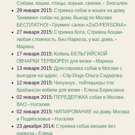
Собаки, кошки, птицы, хорьки, свинки.
-
Зоосалон
29 января 2015:
Стрижка собак и кошек на дому.
Тримминг собак на дому. Выезд по Москве
БЕСПЛАТНО!
-
Груминг салон «ZoO-PERSONA»
27 января 2015:
Стрижка Кота, Стрижка Кошки-
любая сложность, Без Наркоза, у вас дома.
-
Марина
17 января 2015:
Кобель БЕЛЬГИЙСКОЙ
ОВЧАРКИ ТЕРВЮРЕН для вязки
-
Марина
13 января 2015:
Дрессировка собак в Москве с
выездом на адрес.
-
City-Dogs Ольга Сидорова
12 января 2015:
Чихуахуа , тойтерьеры пти
брабансон кобели для вязки
-
Елена Борисовна
02 января 2015:
ПЕРЕДЕРЖКА собак в Москве,
ВАО
-
Наталия
02 января 2015:
ЧИПИРОВАНИЕ на дому. Москва
и Подмосковье
-
Наталия
23 декабря 2014:
Стрижка собак икошек без
наркоза
-
Елена