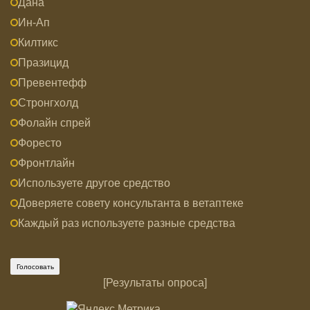
Дана
Ин-Ап
Килтикс
Празицид
Превентефф
Стронгхолд
Фолайн спрей
Форесто
Фронтлайн
Используете другое средство
Доверяете совету консультанта в ветаптеке
Каждый раз используете разные средства
[
Результаты опроса
]