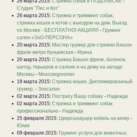
26 марта 2015:
Стрижка собак в ПОДОЛЬСКЕ
-
Студия "Пес и Кот"
26 марта 2015:
Стрижка и тримминг собак,
стрижка кошек и котов с выездом на дом. Выезд
по Москве - БЕСПЛАТНО! АКЦИЯ!!!
-
Груминг
салон «ЗоО-ПЕРСОНА»
20 марта 2015:
Мастер грумер для стрижки Бишон
фризе метро Кунцевская
-
Ирина
20 марта 2015:
Стрижка Бишон фризе, болонок,
шитцу, терьеров в салоне и на дому на западе
Москвы
-
Moscowgroomer
18 марта 2015:
Стрижка кошек. Дипломированный
грумер.
-
Зоосалон
02 марта 2015:
Постригу Вашу собаку
-
Надежда
02 марта 2015:
Стрижка и тримминг собак
профессионально
-
Надежда
25 февраля 2015:
Цвергшнауцер кобель на вязку
-
Юлия
09 февраля 2015:
Груминг услуги для животных.