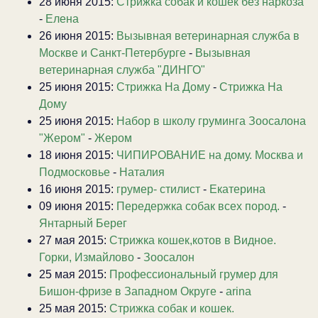
28 июня 2015:
Стрижка собак и кошек без наркоза
-
Елена
26 июня 2015:
Вызывная ветеринарная служба в
Москве и Санкт-Петербурге
-
Вызывная
ветеринарная служба "ДИНГО"
25 июня 2015:
Стрижка На Дому
-
Стрижка На
Дому
25 июня 2015:
Набор в школу груминга Зоосалона
"Жером"
-
Жером
18 июня 2015:
ЧИПИРОВАНИЕ на дому. Москва и
Подмосковье
-
Наталия
16 июня 2015:
грумер- стилист
-
Екатерина
09 июня 2015:
Передержка собак всех пород.
-
Янтарный Берег
27 мая 2015:
Стрижка кошек,котов в Видное.
Горки, Измайлово
-
Зоосалон
25 мая 2015:
Профессиональный грумер для
Бишон-фризе в Западном Округе
-
arina
25 мая 2015:
Стрижка собак и кошек.