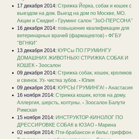
17 декабря 2014:
Стрижка Йорка, собак и кошек с
выездом на дом. Выезд на дом по Москве, МО.
Акции и Скидки!
-
Груминг салон "ЗоО-ПЕРСОНА"
16 декабря 2014:
повышение квалификации для
ветеринарных врачей (фармацевтов)
-
ФГБУ
"ВГНКИ"
13 декабря 2014:
КУРСы ПО ГРУМИНГУ
ДОМАШНИХ ЖИВОТНЫХ! СТРИЖКА СОБАК И
КОШЕК
-
Зоосалон
09 декабря 2014:
Стрижка собак, кошек, кроликов
и свинок. Уз- чистка зубов.
-
Юлия
09 декабря 2014:
КУРСЫ ГРУМИНГА!
-
Анастасия
16 ноября 2014:
Стрижка кошек, котов на дому.
Аллергия, шерсть, колтуны.
-
Зоосалон Балути
Римская
15 ноября 2014:
ИНСТРУКТОР-КИНОЛОГ ПО
ДРЕССИРОВКЕ СОБАК в ЮЗАО
-
Марина
02 ноября 2014:
Пти-брабансон и бельг. гриффон.