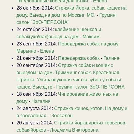
Титулованные кобели для вязки.
-
Елена
28 октября 2014:
Стрижка Йорка, собак, кошек на
дому. Выезд на дом по Москве, МО.
-
Груминг
салон "ЗоО-ПЕРСОНА"
24 октября 2014:
клеймение щенков и
собак(ухо\пах)выезд на дом
-
Максим
23 сентября 2014:
Передержка собак на дому
Марьино
-
Елена
21 сентября 2014:
Передержка собак
-
Галина
20 сентября 2014:
Стрижка собак и кошек с
выездом на дом. Тримминг собак. Креативная
стрижка. Ультразвуковая чистка зубов у собаки
кошек. Выезд гр
-
Груминг салон ЗоО-ПЕРСОНА
18 сентября 2014:
Чипирование животных на
дому
-
Наталия
24 августа 2014:
Стрижка кошек, котов. На дому и
в зоосалонах.
-
Зоосалон
20 августа 2014:
Стрижка йоркширских терьеров,
собак-йорков
-
Людмила Викторовна