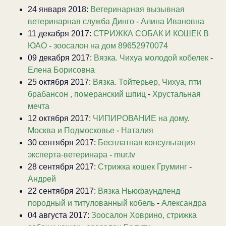
24 января 2018:
Ветеринарная вызывная
ветеринарная служба Динго
-
Алина Ивановна
11 декабря 2017:
СТРИЖКА СОБАК И КОШЕК В
ЮАО
-
зоосалон на дом 89652970074
09 декабря 2017:
Вязка. Чихуа молодой кобелек
-
Елена Борисовна
25 октября 2017:
Вязка. Тойтерьер, Чихуа, пти
брабансон , померанский шпиц
-
Хрустальная
мечта
12 октября 2017:
ЧИПИРОВАНИЕ на дому.
Москва и Подмосковье
-
Наталия
30 сентября 2017:
Бесплатная консультация
эксперта-ветеринара
-
mur.tv
28 сентября 2017:
Стрижка кошек Груминг
-
Андрей
22 сентября 2017:
Вязка Ньюфаундленд
породный и титулованный кобель
-
Александра
04 августа 2017:
Зоосалон Ховрино, стрижка