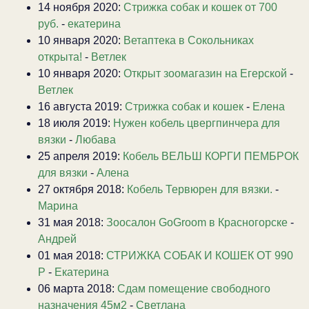
14 ноября 2020:
Стрижка собак и кошек от 700
руб.
-
екатерина
10 января 2020:
Ветаптека в Сокольниках
открыта!
-
Ветлек
10 января 2020:
Открыт зоомагазин на Егерской
-
Ветлек
16 августа 2019:
Стрижка собак и кошек
-
Елена
18 июля 2019:
Нужен кобель цвергпинчера для
вязки
-
Любава
25 апреля 2019:
Кобель ВЕЛЬШ КОРГИ ПЕМБРОК
для вязки
-
Алена
27 октября 2018:
Кобель Тервюрен для вязки.
-
Марина
31 мая 2018:
Зоосалон GoGroom в Красногорске
-
Андрей
01 мая 2018:
СТРИЖКА СОБАК И КОШЕК ОТ 990
Р
-
Екатерина
06 марта 2018:
Сдам помещение свободного
назначения 45м2
-
Светлана